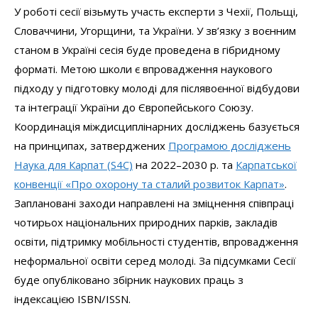
У роботі сесії візьмуть участь експерти з Чехії, Польщі,
Словаччини, Угорщини, та України. У зв’язку з воєнним
станом в Україні сесія буде проведена в гібридному
форматі. Метою школи є впровадження наукового
підходу у підготовку молоді для післявоєнної відбудови
та інтеграції України до Європейського Союзу.
Координація міждисциплінарних досліджень базується
на принципах, затверджених
Програмою досліджень
Наука для Карпат (S4C)
на 2022–2030 р. та
Карпатської
конвенції «Про охорону та сталий розвиток Карпат»
.
Заплановані заходи направлені на зміцнення співпраці
чотирьох національних природних парків, закладів
освіти, підтримку мобільності студентів, впровадження
неформальної освіти серед молоді. За підсумками Сесії
буде опубліковано збірник наукових праць з
індексацією ISBN/ISSN.