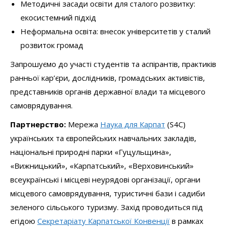
Методичні засади освіти для сталого розвитку:
екосистемний підхід
Неформальна освіта: внесок університетів у сталий
розвиток громад
Запрошуємо до участі студентів та аспірантів, практиків
ранньої кар’єри, дослідників, громадських активістів,
представників органів державної влади та місцевого
самоврядування.
Партнерство:
Мережа
Наука для Карпат
(S4C)
українських та європейських навчальних закладів,
національні природні парки «Гуцульщина»,
«Вижницький», «Карпатський», «Верховинський»
всеукраїнські і місцеві неурядові організації, органи
місцевого самоврядування, туристичні бази і садиби
зеленого сільського туризму. Захід проводиться під
егідою
Секретаріату Карпатської Конвенції
в рамках