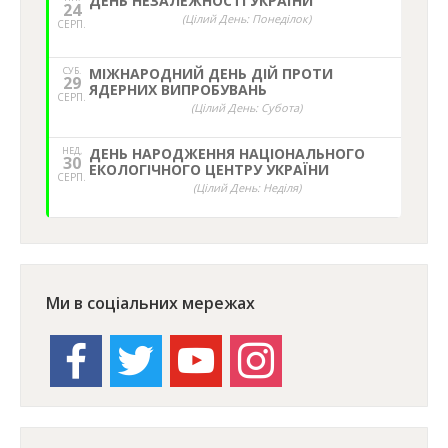
ДЕНЬ НЕЗАЛЕЖНОСТІ УКРАЇНИ
24
(Цілий День: Понеділок)
СЕРП.
СУБ.
МІЖНАРОДНИЙ ДЕНЬ ДІЙ ПРОТИ
29
ЯДЕРНИХ ВИПРОБУВАНЬ
СЕРП.
(Цілий День: Субота)
НЕД,
ДЕНЬ НАРОДЖЕННЯ НАЦІОНАЛЬНОГО
30
ЕКОЛОГІЧНОГО ЦЕНТРУ УКРАЇНИ
СЕРП.
(Цілий День: Неділя)
Ми в соціальних мережах
facebook
twitter
youtube
instagram