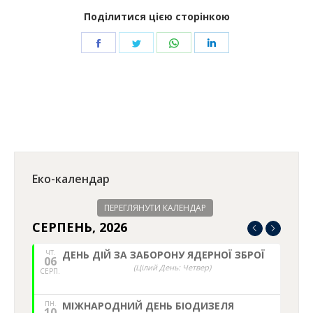
Поділитися цією сторінкою
Share
Share
Share
Share
on
on
on
on
Facebook
Twitter
WhatsApp
LinkedIn
Еко-календар
ПЕРЕГЛЯНУТИ КАЛЕНДАР
СЕРПЕНЬ, 2026
ЧТ.
ДЕНЬ ДІЙ ЗА ЗАБОРОНУ ЯДЕРНОЇ ЗБРОЇ
06
(Цілий День: Четвер)
СЕРП.
ПН.
МІЖНАРОДНИЙ ДЕНЬ БІОДИЗЕЛЯ
10