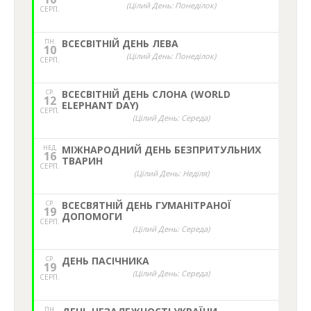
(Цілий День: Понеділок)
СЕРП.
ПН.
ВСЕСВІТНІЙ ДЕНЬ ЛЕВА
10
(Цілий День: Понеділок)
СЕРП.
СР.
ВСЕСВІТНІЙ ДЕНЬ СЛОНА (WORLD
12
ELEPHANT DAY)
СЕРП.
(Цілий День: Середа)
НЕД,
МІЖНАРОДНИЙ ДЕНЬ БЕЗПРИТУЛЬНИХ
16
ТВАРИН
СЕРП.
(Цілий День: Неділя)
СР.
ВСЕСВЯТНІЙ ДЕНЬ ГУМАНІТРАНОЇ
19
ДОПОМОГИ
СЕРП.
(Цілий День: Середа)
СР.
ДЕНЬ ПАСІЧНИКА
19
(Цілий День: Середа)
СЕРП.
ПН.