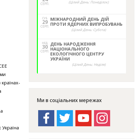
(Цілий День: Понеділок)
СЕРП.
СУБ.
МІЖНАРОДНИЙ ДЕНЬ ДІЙ
29
ПРОТИ ЯДЕРНИХ ВИПРОБУВАНЬ
СЕРП.
(Цілий День: Субота)
НЕД,
ДЕНЬ НАРОДЖЕННЯ
30
НАЦІОНАЛЬНОГО
СЕРП.
ЕКОЛОГІЧНОГО ЦЕНТРУ
УКРАЇНИ
(Цілий День: Неділя)
 СEE
ями
 країнах-
а
Ми в соціальних мережах
та
facebook
twitter
youtube
instagram
 Україна