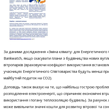
За даними дослідження «Зміна клімату: для Енергетичного 
Bankwatch, якщо скасувати плани з будівництва нових вугі
вітропарків (враховуючи коефіцієнт використання встановле
учасницях Енергетичного Співтовариства будуть менші при
майбутній податок на СО2).
Доповідь також вказує на те, що найбільш гострою пробле
розподілення електроенергії, що спричиняє економічні втр
використання і погану теплоізоляцію будівель). За рахуно
може вивільнити значні кошти для розвитку вітрової та сон