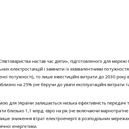
Співтовариства настав час діяти», підготовленого для мережі
льних електростанцій і замінити їх еквівалентними потужност
ної потужності), то лише інвестиційні витрати до 2030 року в
близно на 25% (не беручи до уваги експлуатаційні витрати т
мою для України залишається низька ефективність передачі 
ати близько 1,1 млрд. євро на рік (не включаючи марнотратне
к лише зниження втрат електроенергії в розподільних мережах
ячної енергетики.