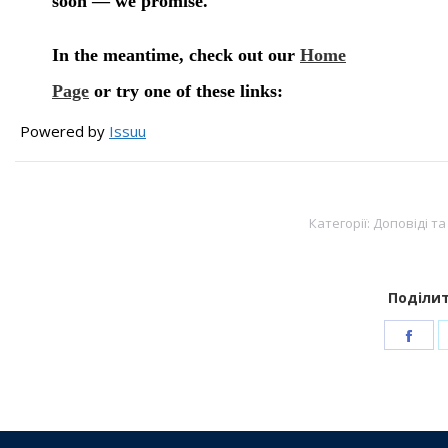
Powered by
Issuu
Категорії:
Доповіді та
Поділит
Sha
on
Fac