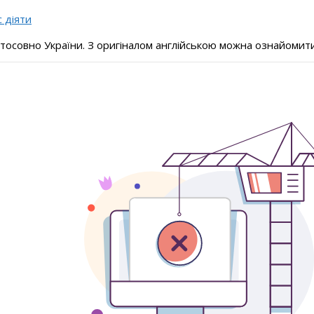
с діяти
стосовно України. З оригіналом англійською можна ознайомит