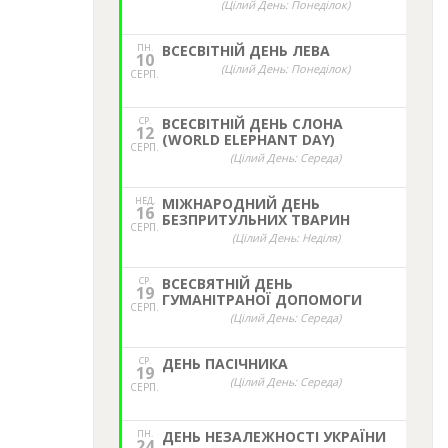
(Цілий День: Понеділок)
ПН.
ВСЕСВІТНІЙ ДЕНЬ ЛЕВА
10
(Цілий День: Понеділок)
СЕРП.
СР.
ВСЕСВІТНІЙ ДЕНЬ СЛОНА
12
(WORLD ELEPHANT DAY)
СЕРП.
(Цілий День: Середа)
НЕД,
МІЖНАРОДНИЙ ДЕНЬ
16
БЕЗПРИТУЛЬНИХ ТВАРИН
СЕРП.
(Цілий День: Неділя)
СР.
ВСЕСВЯТНІЙ ДЕНЬ
19
ГУМАНІТРАНОЇ ДОПОМОГИ
СЕРП.
(Цілий День: Середа)
СР.
ДЕНЬ ПАСІЧНИКА
19
(Цілий День: Середа)
СЕРП.
ПН.
ДЕНЬ НЕЗАЛЕЖНОСТІ УКРАЇНИ
24