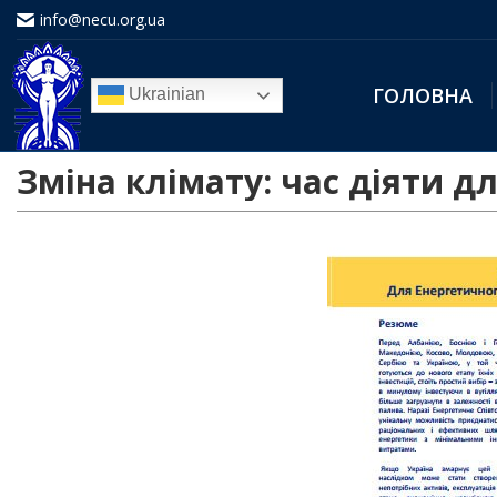
info@necu.org.ua
ГОЛОВНА
Ukrainian
Зміна клімату: час діяти д