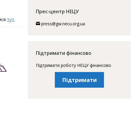
Прес-центр НЕЦУ
ися
тут
.
press@gw.necu.org.ua
Підтримати фінансово
Підтримати роботу НЕЦУ фінансово
Підтримати