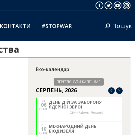
Facebook
Twitter
YouTub
Ins
Пошук
КОНТАКТИ
#STOPWAR
Search:
ства
Еко-календар
ПЕРЕГЛЯНУТИ КАЛЕНДАР
СЕРПЕНЬ, 2026
ЧТ.
ДЕНЬ ДІЙ ЗА ЗАБОРОНУ
06
ЯДЕРНОЇ ЗБРОЇ
СЕРП.
(Цілий День: Четвер)
ПН.
МІЖНАРОДНИЙ ДЕНЬ
10
БІОДИЗЕЛЯ
СЕРП.