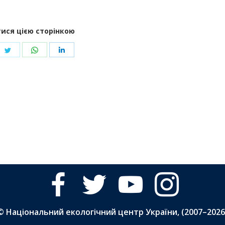
ися цією сторінкою
re
Share
Share
Share
on
on
on
ebook
Twitter
WhatsApp
LinkedIn
facebook
twitter
youtube
instagram
© Національний екологічний центр України, (2007–
2026