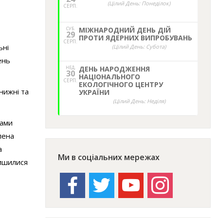
(Цілий День: Понеділок)
СЕРП.
СУБ.
МІЖНАРОДНИЙ ДЕНЬ ДІЙ
29
ПРОТИ ЯДЕРНИХ ВИПРОБУВАНЬ
СЕРП.
ьні
(Цілий День: Субота)
ень
НЕД,
ДЕНЬ НАРОДЖЕННЯ
30
НАЦІОНАЛЬНОГО
СЕРП.
ЕКОЛОГІЧНОГО ЦЕНТРУ
нижні та
УКРАЇНИ
(Цілий День: Неділя)
нами
лена
а
Ми в соціальних мережах
лишилися
facebook
twitter
youtube
instagram