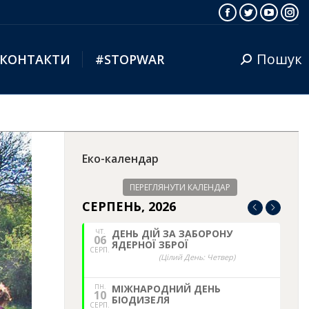
Facebook
Twitter
YouTub
Ins
Пошук
КОНТАКТИ
#STOPWAR
Search:
Еко-календар
ПЕРЕГЛЯНУТИ КАЛЕНДАР
СЕРПЕНЬ, 2026
ЧТ.
ДЕНЬ ДІЙ ЗА ЗАБОРОНУ
06
ЯДЕРНОЇ ЗБРОЇ
СЕРП.
(Цілий День: Четвер)
ПН.
МІЖНАРОДНИЙ ДЕНЬ
10
БІОДИЗЕЛЯ
СЕРП.