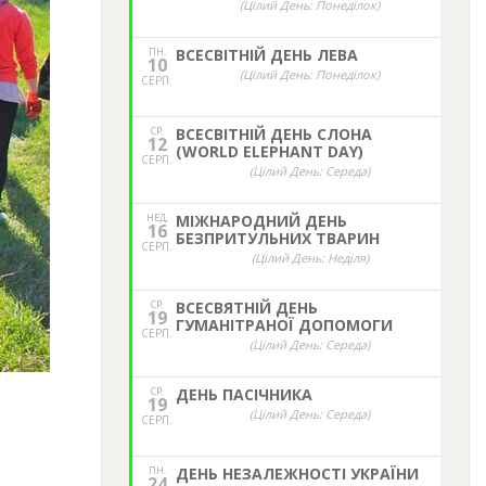
(Цілий День: Понеділок)
ПН.
ВСЕСВІТНІЙ ДЕНЬ ЛЕВА
10
(Цілий День: Понеділок)
СЕРП.
СР.
ВСЕСВІТНІЙ ДЕНЬ СЛОНА
12
(WORLD ELEPHANT DAY)
СЕРП.
(Цілий День: Середа)
НЕД,
МІЖНАРОДНИЙ ДЕНЬ
16
БЕЗПРИТУЛЬНИХ ТВАРИН
СЕРП.
(Цілий День: Неділя)
СР.
ВСЕСВЯТНІЙ ДЕНЬ
19
ГУМАНІТРАНОЇ ДОПОМОГИ
СЕРП.
(Цілий День: Середа)
СР.
ДЕНЬ ПАСІЧНИКА
19
(Цілий День: Середа)
СЕРП.
ПН.
ДЕНЬ НЕЗАЛЕЖНОСТІ УКРАЇНИ
24