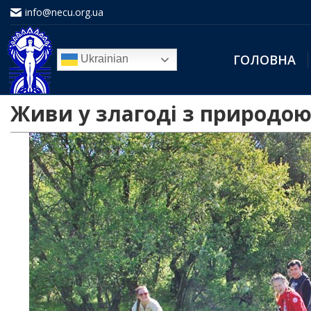
info@necu.org.ua
ГОЛОВНА
Ukrainian
Живи у злагоді з природою