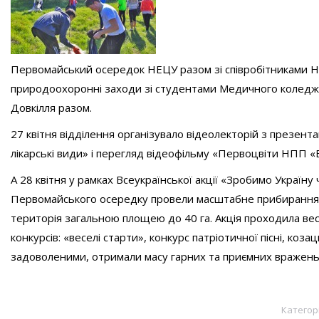
Первомайський осередок НЕЦУ разом зі співробітниками Н
природоохоронні заходи зі студентами Медичного коледжу
Довкілля разом
.
27 квітня відділення організувало відеолекторій з презен
лікарські види» і перегляд відеофільму «Первоцвіти НПП «
А 28 квітня у рамках Всеукраїнської акції «Зробимо Україну
Первомайського осередку провели масштабне прибирання ма
територія загальною площею до 40 га. Акція проходила весел
конкурсів: «веселі старти», конкурс патріотичної пісні, ко
задоволеними, отримали масу гарних та приємних вражень в
Категор