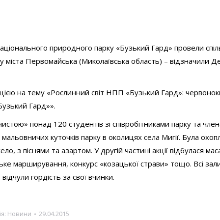
аціонального природного парку «Бузький Гард» провели спіл
 міста Первомайська (Миколаївська область) – відзначили Д
тацією на тему «Рослинний світ НПП «Бузький Гард»: червонок
Бузький Гард»».
 чистою» понад 120 студентів зі співробітниками парку та чле
льовничих куточків парку в околицях села Мигії. Була охоп
о, з піснями та азартом. У другій частині акції відбулася мас
зацьке марширування, конкурс «козацької страви» тощо. Всі за
ідчули гордість за свої вчинки.
ія:
Новини
29.04.2015