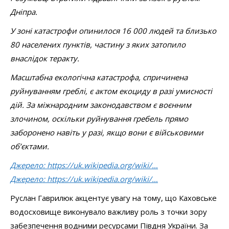
Дніпра.
У зоні катастрофи опинилося 16 000 людей та близько
80 населених пунктів, частину з яких затопило
внаслідок теракту.
Масштабна екологічна катастрофа, спричинена
руйнуванням греблі, є актом екоциду в разі умисності
дій. За міжнародним законодавством є воєнним
злочином, оскільки руйнування гребель прямо
заборонено навіть у разі, якщо вони є військовими
об’єктами.
Джерело: https://uk.wikipedia.org/wiki/…
Джерело: https://uk.wikipedia.org/wiki/…
Руслан Гаврилюк акцентує увагу на тому, що Каховське
водосховище виконувало важливу роль з точки зору
забезпечення водними ресурсами Півдня України. За