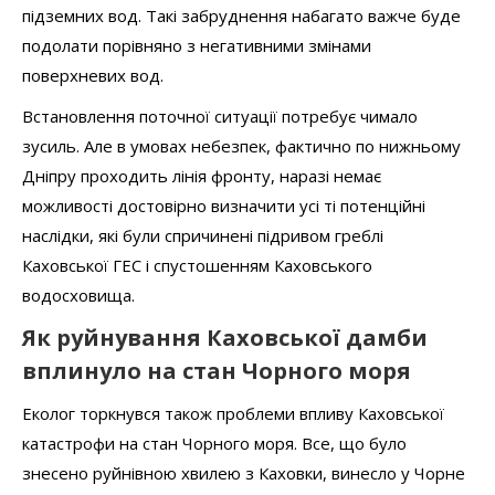
підземних вод. Такі забруднення набагато важче буде
подолати порівняно з негативними змінами
поверхневих вод.
Встановлення поточної ситуації потребує чимало
зусиль. Але в умовах небезпек, фактично по нижньому
Дніпру проходить лінія фронту, наразі немає
можливості достовірно визначити усі ті потенційні
наслідки, які були спричинені підривом греблі
Каховської ГЕС і спустошенням Каховського
водосховища.
Як руйнування Каховської дамби
вплинуло на стан Чорного моря
Еколог торкнувся також проблеми впливу Каховської
катастрофи на стан Чорного моря. Все, що було
знесено руйнівною хвилею з Каховки, винесло у Чорне