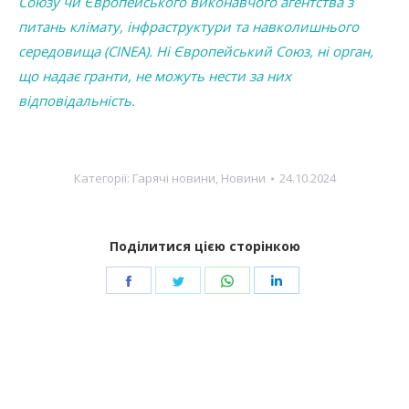
Союзу чи Європейського виконавчого агентства з
питань клімату, інфраструктури та навколишнього
середовища (CINEA). Ні Європейський Союз, ні орган,
що надає гранти, не можуть нести за них
відповідальність.
Категорії:
Гарячі новини
,
Новини
24.10.2024
Поділитися цією сторінкою
Share
Share
Share
Share
on
on
on
on
Facebook
Twitter
WhatsApp
LinkedIn