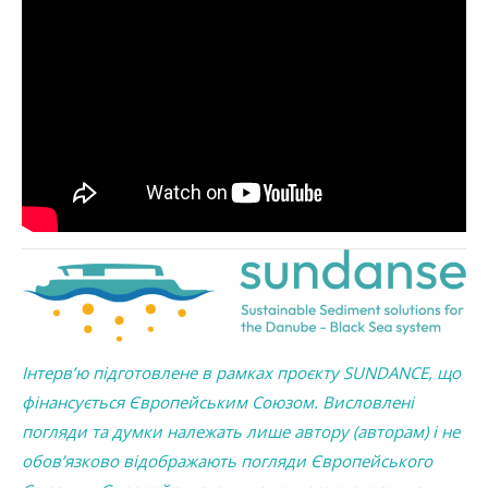
Інтерв’ю підготовлене в рамках проєкту SUNDANCE, що
фінансується Європейським Союзом. Висловлені
погляди та думки належать лише автору (авторам) і не
обов’язково відображають погляди Європейського