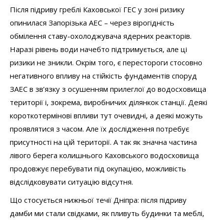
Після підриву греблі Каховської ГЕС у зоні ризику
опинилася Запорізька АЕС – через вірогідність
обмілення ставу-охолоджувача ядерних реакторів.
Наразі рівень води начебто підтримується, але ці
ризики не зникли. Окрім того, є перестороги стосовно
негативного впливу на стійкість фундаментів споруд
ЗАЕС в зв’язку з осушенням прилеглої до водосховища
території і, зокрема, виробничих ділянкок станції. Деякі
короткотермінові впливи тут очевидні, а деякі можуть
проявлятися з часом. Але їх дослідження потребує
присутності на цій території. А так як значна частина
лівого берега колишнього Каховського водосховища
продовжує перебувати під окупацією, можливість
відслідковувати ситуацію відсутня.
Що стосується нижньої течії Дніпра: після підриву
дамби ми стали свідками, як пливуть будинки та меблі,