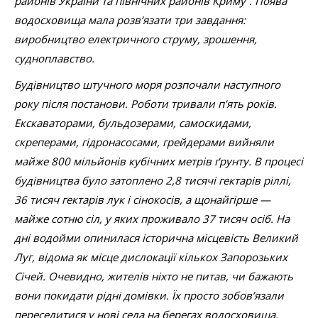
районів України та північних районів Криму”. Поява
водосховища мала розв’язати три завдання:
виробництво електричного струму, зрошення,
судноплавство.
Будівництво штучного моря розпочали наступного
року після постанови. Роботи тривали п’ять років.
Екскаваторами, бульдозерами, самоскидами,
скреперами, гідронасосами, грейдерами вийняли
майже 800 мільйонів кубічних метрів ґрунту. В процесі
будівництва було затоплено 2,8 тисячі гектарів ріллі,
36 тисяч гектарів лук і сінокосів, а щонайгірше —
майже сотню сіл, у яких проживало 37 тисяч осіб. На
дні водойми опинилася історична місцевість Великий
Луг, відома як місце дислокації кількох Запорозьких
Січей. Очевидно, жителів ніхто не питав, чи бажають
вони покидати рідні домівки. Їх просто зобов’язали
переселитися у нові села на берегах водосховища.