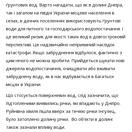
ґрунтових вод. Варто нагадати, що як в долині Дніпра,
так і загалом на півдні України місцеве населення в
селах, в дачних поселеннях використовують ґрунтові
води для питного та господарського водопостачання. І
це великий ризик для якості таких вод в довгостроковій
перспективі. Це надзвичайно неприємний наслідок
катастрофи. Якщо забруднення відбулося, фактично з
цим нічого не можна зробити. Прийдеться шукати нові
джерела водопостачання, очищувати або вживати
забруднену воду, як в нас відбувається в багатьох
місцях в України.
Що стосується поверхневих вод, слід зазначити, що
підтопленими виявились річки, які впадають у Дніпро.
Руйнівна хвиля пішла вверх за течією річки Інгулец,
було затоплено долину річки. Всі об’єкти в долині
також зазнали впливу води.