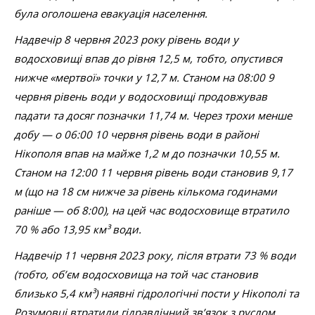
була оголошена евакуація населення.
Надвечір 8 червня 2023 року рівень води у
водосховищі впав до рівня 12,5 м, тобто, опустився
нижче «мертвої» точки у 12,7 м. Станом на 08:00 9
червня рівень води у водосховищі продовжував
падати та досяг позначки 11,74 м. Через трохи менше
добу — о 06:00 10 червня рівень води в районі
Нікополя впав на майже 1,2 м до позначки 10,55 м.
Станом на 12:00 11 червня рівень води становив 9,17
м (що на 18 см нижче за рівень кількома годинами
раніше — об 8:00), на цей час водосховище втратило
70 % або 13,95 км³ води.
Надвечір 11 червня 2023 року, після втрати 73 % води
(тобто, об’єм водосховища на той час становив
близько 5,4 км³) наявні гідрологічні пости у Нікополі та
Розумовці втратили гідравлічний зв’язок з руслом