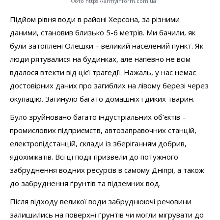
Фото https://armyinform.com.ua
Підйом рівня води в районі Херсона, за різними
даними, становив близько 5-6 метрів. Ми бачили, як
були затоплені Олешки – великий населений пункт. Як
люди рятувалися на будинках, але напевно не всім
вдалося втекти від цієї трагедії. Нажаль, у нас немає
достовірних даних про загиблих на лівому березі через
окупацію. Загинуло багато домашніх і диких тварин.
Було зруйновано багато індустріальних об’єктів –
промислових підприємств, автозаправочних станцій,
електропідстанцій, склади із зберіганням добрив,
ядохімікатів. Всі ці події призвели до потужного
забруднення водних ресурсів в самому Дніпрі, а також
до забруднення ґрунтів та підземних вод.
Після відходу великої води забруднюючі речовини
залишились на поверхні ґрунтів чи могли мігрувати до