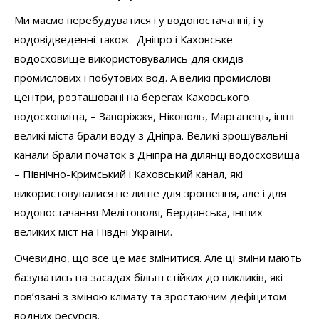
Ми маємо перебудуватися і у водопостачанні, і у
водовідведенні також. Дніпро і Каховське
водосховище використовувались для скидів
промислових і побутових вод. А великі промислові
центри, розташовані на берегах Каховського
водосховища, – Запоріжжя, Нікополь, Марганець, інші
великі міста брали воду з Дніпра. Великі зрошувальні
канали брали початок з Дніпра на ділянці водосховища
– Північно-Кримський і Каховський канал, які
використовувалися не лише для зрошення, але і для
водопостачання Мелітополя, Бердянська, інших
великих міст на Півдні України.
Очевидно, що все це має змінитися. Але ці зміни мають
базуватись на засадах більш стійких до викликів, які
пов’язані з зміною клімату та зростаючим дефіцитом
водних ресурсів.