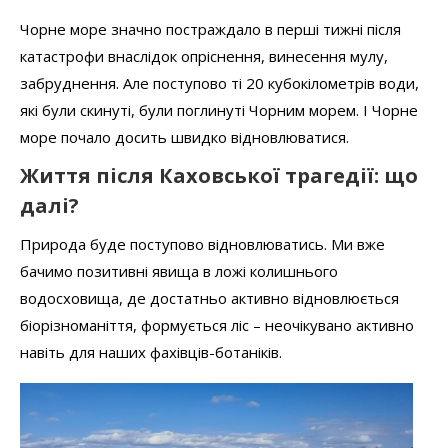
Чорне море значно постраждало в перші тижні після
катастрофи внаслідок опріснення, винесення мулу,
забруднення. Але поступово ті 20 кубокілометрів води,
які були скинуті, були поглинуті Чорним морем. І Чорне
море почало досить швидко відновлюватися.
Життя після Каховської трагедії: що
далі?
Природа буде поступово відновлюватись. Ми вже
бачимо позитивні явища в ложі колишнього
водосховища, де достатньо активно відновлюється
біорізноманіття, формується ліс – неочікувано активно
навіть для наших фахівців-ботаніків.