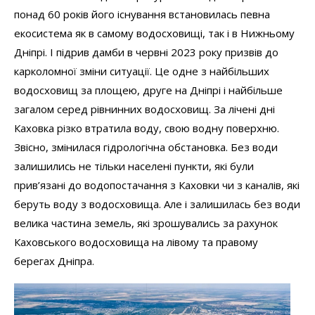
понад 60 років його існування встановилась певна
екосистема як в самому водосховищі, так і в Нижньому
Дніпрі. І підрив дамби в червні 2023 року призвів до
карколомної зміни ситуації. Це одне з найбільших
водосховищ за площею, друге на Дніпрі і найбільше
загалом серед рівнинних водосховищ. За лічені дні
Каховка різко втратила воду, свою водну поверхню.
Звісно, змінилася гідрологічна обстановка. Без води
залишились не тільки населені пункти, які були
прив’язані до водопостачання з Каховки чи з каналів, які
беруть воду з водосховища. Але і залишилась без води
велика частина земель, які зрошувались за рахунок
Каховського водосховища на лівому та правому
берегах Дніпра.