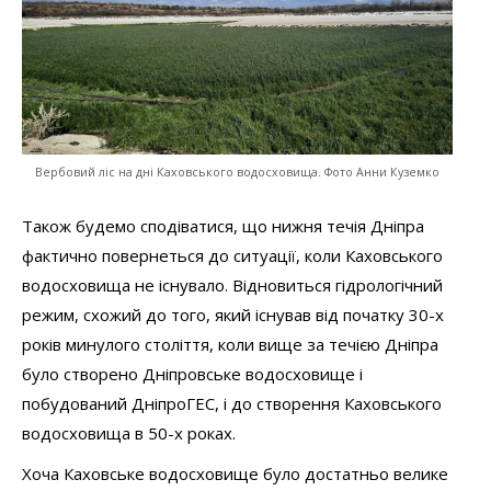
Вербовий ліс на дні Каховського водосховища. Фото Анни Куземко
Також будемо сподіватися, що нижня течія Дніпра
фактично повернеться до ситуації, коли Каховського
водосховища не існувало. Відновиться гідрологічний
режим, схожий до того, який існував від початку 30-х
років минулого століття, коли вище за течією Дніпра
було створено Дніпровське водосховище і
побудований ДніпроГЕС, і до створення Каховського
водосховища в 50-х роках.
Хоча Каховське водосховище було достатньо велике