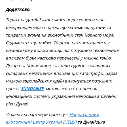
Додатково.
Теракт на дамбі Каховського водосховища став
безпрецедентною подією, що матиме відчутний та
тривалий вплив на екологічний стан Чорного моря.
Седименти, що майже 70 років накопичувались у
Каховському водосховищі, під потужним техногенним
впливом були частково перенесені у нижню течію
Дніпра та Чорне море, та стали однією з ключових
складових негативних впливів цієї катастрофи. Зараз
низкою європейських країн виконується потужний
проєкт
SUNDANSE
,
метою якого є створення
інноваційної системи управління наносами в басейні
ріки Дунай.
Українські партнери проєкту –
Національний
екологічний центр України (НЕЦУ)
та Дунайська