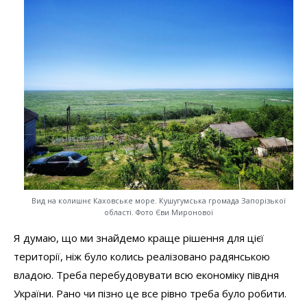
Вид на колишнє Каховське море. Кушугумська громада Запорізької
області. Фото Єви Миронової
Я думаю, що ми знайдемо краще рішення для цієї
території, ніж було колись реалізовано радянською
владою. Треба перебудовувати всю економіку півдня
України. Рано чи пізно це все рівно треба було робити.