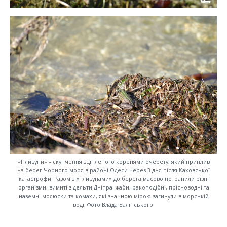
«Пливуни» – скупчення зціпленого коренями очерету, який приплив
на берег Чорного моря в районі Одеси через 3 дня після Каховської
катастрофи. Разом з «пливунами» до берега масово потрапили різні
організми, вимиті з дельти Дніпра: жаби, ракоподібні, прісноводні та
наземні молюски та комахи, які значною мірою загинули в морській
воді. Фото Влада Балінського.