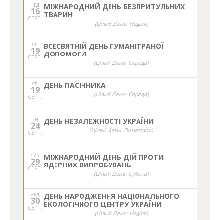
НЕД,
МІЖНАРОДНИЙ ДЕНЬ БЕЗПРИТУЛЬНИХ
16
ТВАРИН
СЕРП.
(Цілий День: Неділя)
СР.
ВСЕСВЯТНІЙ ДЕНЬ ГУМАНІТРАНОЇ
19
ДОПОМОГИ
СЕРП.
(Цілий День: Середа)
СР.
ДЕНЬ ПАСІЧНИКА
19
(Цілий День: Середа)
СЕРП.
ПН.
ДЕНЬ НЕЗАЛЕЖНОСТІ УКРАЇНИ
24
(Цілий День: Понеділок)
СЕРП.
СУБ.
МІЖНАРОДНИЙ ДЕНЬ ДІЙ ПРОТИ
29
ЯДЕРНИХ ВИПРОБУВАНЬ
СЕРП.
(Цілий День: Субота)
НЕД,
ДЕНЬ НАРОДЖЕННЯ НАЦІОНАЛЬНОГО
30
ЕКОЛОГІЧНОГО ЦЕНТРУ УКРАЇНИ
СЕРП.
(Цілий День: Неділя)