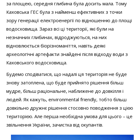
за площею, середня глибина була досить мала. Тому
Каховська ГЕС була з найменш ефективних з точки
зору генерації електроенергії по відношенню до площі
водосховища. Зараз всі ці території, які були на
незначних глибинах, відроджуються, на них
відновлюється біорізноманіття, навіть деякі
археологічні артефакти знайдені після відходу води з
Каховського водосховища.
Будемо сподіватися, що надалі ця територія не буде
знову затоплена, що буде прийнято рішення більш
мудре, більш раціональне, наближене до довкілля і
людей. Як кажуть, environmental friendly, тобто більш
довкільно дружнє рішення стосовно поводження з цією
територією. Але перша необхідна умова для цього – це
звільнення України, зачистка від окупантів.