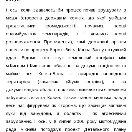
І ось, коли здавалось би процес почав зрушувати з
місця (створена державна комісія, до якої увійшли
представники громадськості; почались перші
опломбування земснарядів; з ’ явились перші
розпорядження Президента), самі державні органи
нанесли по процесу боротьби за Конча-Заспу потужний
удар. Відомо, що існує земельний конфлікт між
м.Києвом і Київською областю: за документацією міста
майже вся Конча-Заспа є природно-заповідною
територією (заказник «Жуків острів»), а за
докуметнацією області ці ж землі виявляються землями
забудови селища Козин. Таким чином київська влада
весь час фігурувала як сторона, що захищає заплавні
луки від забудови, а область – як агресивний
забудовник. І ось, у 8 липня 2006 року містобудівна
рада м.Києва погоджує проект Детального плану