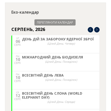
НЕД,
МІЖНАРОДНИЙ ДЕНЬ БЕЗПРИТУЛЬНИХ
16
ТВАРИН
СЕРП.
(Цілий День: Неділя)
СР.
ВСЕСВЯТНІЙ ДЕНЬ ГУМАНІТРАНОЇ
19
ДОПОМОГИ
СЕРП.
(Цілий День: Середа)
СР.
ДЕНЬ ПАСІЧНИКА
19
(Цілий День: Середа)
СЕРП.
ПН.
ДЕНЬ НЕЗАЛЕЖНОСТІ УКРАЇНИ
24
(Цілий День: Понеділок)
СЕРП.
СУБ.
МІЖНАРОДНИЙ ДЕНЬ ДІЙ ПРОТИ
29
ЯДЕРНИХ ВИПРОБУВАНЬ
СЕРП.
(Цілий День: Субота)
НЕД,
ДЕНЬ НАРОДЖЕННЯ НАЦІОНАЛЬНОГО
30
ЕКОЛОГІЧНОГО ЦЕНТРУ УКРАЇНИ
СЕРП.