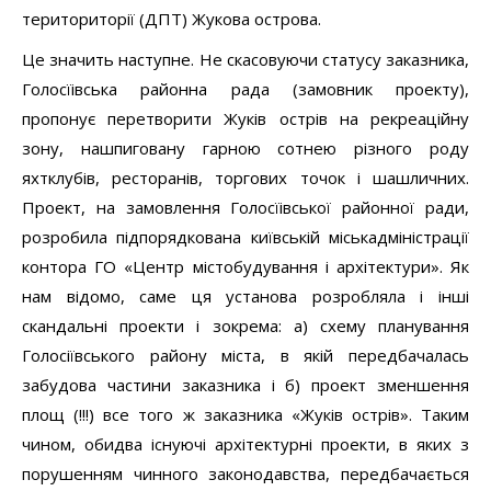
териториторії (ДПТ) Жукова острова.
Це значить наступне. Не скасовуючи статусу заказника,
Голосїівська районна рада (замовник проекту),
пропонує перетворити Жуків острів на рекреаційну
зону, нашпиговану гарною сотнею різного роду
яхтклубів, ресторанів, торгових точок і шашличних.
Проект, на замовлення Голосїівської районної ради,
розробила підпорядкована київській міськадміністрації
контора ГО «Центр містобудування і архітектури». Як
нам відомо, саме ця установа розробляла і інші
скандальні проекти і зокрема: а) схему планування
Голосіївського району міста, в якій передбачалась
забудова частини заказника і б) проект зменшення
площ (!!!) все того ж заказника «Жуків острів». Таким
чином, обидва існуючі архітектурні проекти, в яких з
порушенням чинного законодавства, передбачається