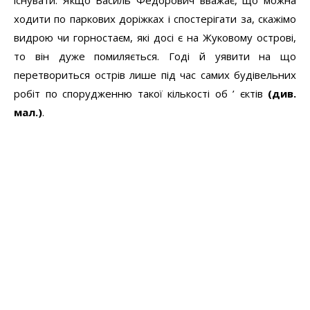
існувати. Якщо Василь Федорович вважає, що можна
ходити по паркових доріжках і спостерігати за, скажімо
видрою чи горностаєм, які досі є на Жуковому острові,
то він дуже помиляється. Годі й уявити на що
перетвориться острів лише під час самих будівельних
робіт по спорудженню такої кількості об ’ єктів
(див.
мал.)
.
Втім, пан Присяжнюк вже не вперше лобіює забудову
острова. Рік тому з його легкої руки ледь не погодили
переведення формального статусу острова у півострів,
під яким також приховувалась забудова.
Прихильниками проекту є і місцева влада – Голосїівська
райрада і безпосередній замовник проекту – КП
«Голосієвобудінвест» (
gbi2003 at ukr.net
, 227-82-87,
227-82-88, 227-81-16). Саме у складі «ГО-Рада-КП-