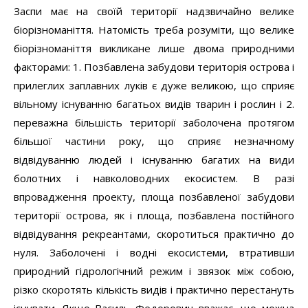
Заспи має на своїй території надзвичайно велике
біорізноманіття. Натомість треба розуміти, що велике
біорізноманіття викликане лише двома природними
факторами: 1. Позбавлена забудови територія острова і
прилеглих заплавних луків є дуже великою, що сприяє
вільному існуванню багатьох видів тварин і рослин і 2.
переважна більшість території заболочена протягом
більшої частини року, що сприяє незначному
відвідуванню людей і існуванню багатих на види
болотних і навколоводних екосистем. В разі
впровадження проекту, площа позбавленої забудови
території острова, як і площа, позбавлена постійного
відвідування рекреантами, скоротиться практично до
нуля. Заболочені і водні екосистеми, втративши
природний гідрологічний режим і звязок між собою,
різко скоротять кількість видів і практично перестануть