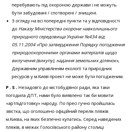
P
.
S
.
Незадовго до містобудівної ради, яка таки
погодила ДПТ, нами було виявлено так би мовити
«артпідготовку» народу. По пресі гучно пройшлась
звістка, що оголошено офіційний перелік пляжів
м.Києва, на яких безпечно купатись. Серед наведених
пляжів, в межах Голосіївського району столиці
прозвучали лише Жуків острів і розташований поряд
о.Галерний. Цікаво, чим керувались укладачі списку
пляжів (крім необхідності прорекламувати рекреаційний
потенціал Жукова острова), адже на острові немає
жодного пляжу. Підтвердженням цьому може стати
космічний знімок
(див. мал.)
.
Що ж стосується заяв розробників проекту, що на
острові щодня відпочиває до 6000 чоловік, то це також
не є правдою, адже більша частина острова позбавлена