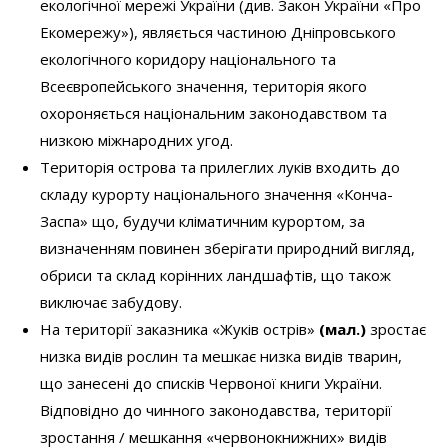
виключає забудову.
На території заказника «Жуків острів»
(мал.)
зростає
низка видів рослин та мешкає низка видів тварин,
що занесені до списків Червоної книги України.
Відповідно до чинного законодавства, території
зростання / мешкання «червонокнижних» видів
перебувають під охороною держави і не можуть
бути забудовані / спотворені / знищені.
З огляду на всі попередні пункти та у відповідності
до
Наказу Міністерства охорони навколишнього
природного середовища України №434 від
05.11.2004 «Про затвердження Порядку погодження
природоохоронними органами матеріалів щодо
вилучення (викупу), надання земельних ділянок»
,
Державним управлінням екології та природних
ресурсів у м.Києві проект не може бути погодженим.