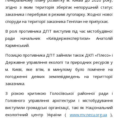
погодженні деяких землевідведень на теритторії
заказника.
З різкою критикою Голосіївської районної ради і
Головного управління архітектури і містобудування
виступили громадські організації, такі як Національний
екологічний центр України (
www.mv.necu.org.ua
),
Форум порятунку Києва (
http://forumspaskiev.org.ua/
),
«Наш Київ» (
www.kyiv.in.ua
) та інші.
Чому ДПТ Жукова острова не має права на
реалізацію
?
Варто почати з того, що «ДПТ заказника» не може
існувати як такий. Нагадаємо, що заказник, по своєму
статусу є НЕЗОНОВАНОЮ заповідною територією, на
якій забороняються всі види господарської діяльності,
що призводять до знищення, спотворення чи
перетворення його первинного природного вигляду і