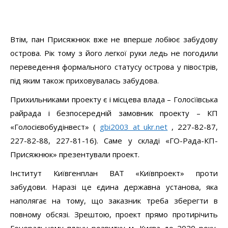
Присяжнюк» презентували проект.
Інститут Київгенплан ВАТ «Київпроект» проти
забудови. Наразі це єдина державна установа, яка
наполягає на тому, що заказник треба зберегти в
повному обсязі. Зрештою, проект прямо протирічить
Генеральному плану розвитку м. Києва до 2020 року,
згідно з яким територія зберігає непорушний статус
заказника і перебуває в режимі лугопарку. Жодної нової
споруди на території заказника Генплан не припускає.
В ролі противника ДПТ виступив під час містобудівної
ради начальник «Київдержекспертизи» Анатолій
Кармінський.
Позицію противника ДПТ зайняли також ДКП «Плесо» і
Державне управління екології та природних ресурсів у
м. Києві, яке втім, в минулому було помічене на