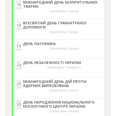
(Цілий День: Неділя)
Ми в соціальних мережах
facebook
twitter
youtube
instagram
Прес-центр НЕЦУ
press@gw.necu.org.ua
Підтримати фінансово