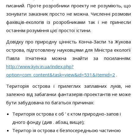
залежно від забаганки фантазерів-проектантів не може
бути забудована по багатьох причинах:
Територія острова є об ’ є ктом природно-запов і
дного фонду (див . абзац вище);
Територ ія острова є безпосередньою частиною
екологічної мережі України (див. Закон України «Про
Екомережу»), являється частиною Дніпровського
екологічного коридору національного та
Всеєвропейського значення, територія якого
охороняється національним законодавством та
низкою міжнародних угод.
Територія острова та прилеглих луків входить до
складу курорту національного значення «Конча-
Заспа» що, будучи кліматичним курортом, за
визначенням повинен зберігати природний вигляд,
обриси та склад корінних ландшафтів, що також