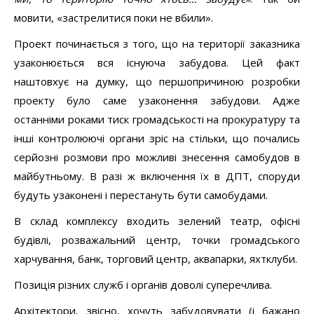
мовити, «застрелитися поки не вбили».
Проект починається з того, що на території заказника
узаконюється вся існуюча забудова. Цей факт
наштовхує на думку, що першопричиною розробки
проекту було саме узаконення забудови. Адже
останніми роками тиск громадськості на прокуратуру та
інші контролюючі органи зріс на стільки, що почались
серйозні розмови про можливі знесення самобудов в
майбутньому. В разі ж включення їх в ДПТ, споруди
будуть узаконені і перестануть бути самобудами.
В склад комплексу входить зелений театр, офісні
будівлі, розважальний центр, точки громадського
харчування, банк, торговий центр, аквапарки, яхтклуби.
Позиція різних служб і органів доволі суперечлива.
Архітектори, звісно, хочуть забудовувати (і бажано