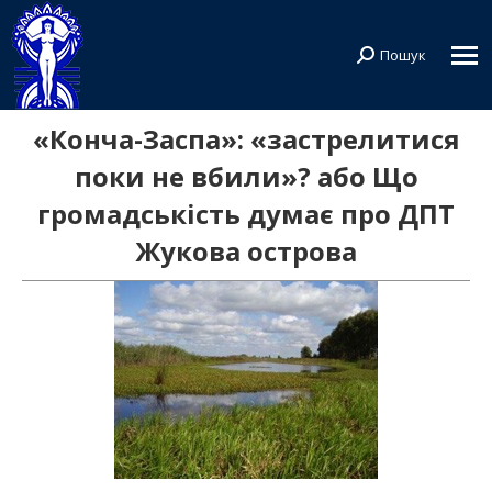
Пошук
Search:
«Конча-Заспа»: «застрелитися
поки не вбили»? або Що
громадськість думає про ДПТ
Жукова острова