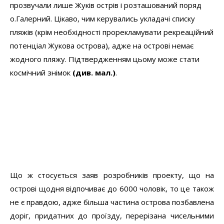
доріг, придатних до проїзду, перерізана чисельними
протоками і багато де заболочена.
За питаннями та коментарями просимо
звертатись за електронною адресою
lynxlynx at
ukr.net
і телефоном 8-097-1000-473 (Василюк
Олексій Володимирович).
Додаткову інформацію щодо Конча-Заспи та
Жукова острова можна знайти за посиланнями в
інтернеті:
http://www.kyiv.in.ua/index.php?
option=com_content&task=view&id=890&Itemid=2
http://www.kyiv.in.ua/index.php?
option=com_content&task=view&id=622&Itemid=2
http://www.kyiv.in.ua/index.php?
option=com_content&task=view&id=531&Itemid=2