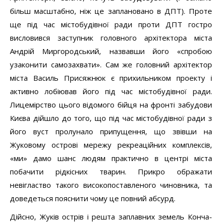
більш масштабно, ніж це заплановано в ДПТ). Проте
ще під час містобудівної ради проти ДПТ гостро
висловився заступник головного архітектора міста
Андрій Миргородський, назвавши його «спробою
узаконити самозахвати». Сам же головний архітектор
міста Василь Присяжнюк є прихильником проекту і
активно лобіював його під час містобудівної ради.
Лицемірство цього відомого бійця на фронті забудови
Києва дійшло до того, що під час містобудівної ради з
його вуст пролунало припущення, що звівши на
Жуковому острові мережу рекреаційних комплексів,
«ми» дамо шанс людям практично в центрі міста
побачити рідкісних тварин. Прикро ображати
невігластво такого високопоставленого чиновника, та
доведеться пояснити чому це повний абсурд.
Дійсно, Жуків острів і решта заплавних земель Конча-