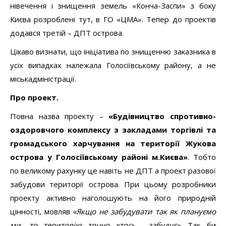
нівечення і знищення земель «Конча-Заспи» з боку
Києва розроблені тут, в ГО «ЦМА». Тепер до проектів
додався третій – ДПТ острова.
Цікаво визнати, що ініціатива по знищенню заказника в
усіх випадках належала Голосіївському району, а не
міськадміністрації.
Про проект.
Повна назва проекту –
«Будівництво спротивно-
оздоровчого комплексу з закладами торгівлі та
громадського харчування на території Жукова
острова у Голосіївському районі м.Києва»
. Тобто
по великому рахунку це навіть не ДПТ а проект разової
забудови території острова. При цьому розробники
проекту активно наголошують на його природній
цінності, мовляв
«Якщо не забудувати так як плануємо
ми, то територію точно хтось… забудує»
. Так би