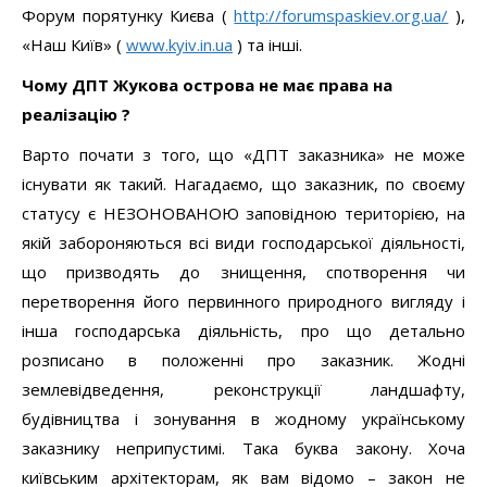
інша господарська діяльність, про що детально
розписано в положенні про заказник. Жодні
землевідведення, реконструкції ландшафту,
будівництва і зонування в жодному українському
заказнику неприпустимі. Така буква закону. Хоча
київським архітекторам, як вам відомо – закон не
писаний. Проте розробники проекту не розуміють, що
зонувати заказник просто не можна. Численні розмови
фахівців-екологів із розробниками так і не принесли
останнім розуміння цієї простої істини.
Довідку про природну цінність Конча-Заспи та Жукова
острова, підготовлену науковцями для Міністра екології
Павла Ігнатенка можна знайти за посиланням:
http://www.kyiv.in.ua/index.php?
option=com_content&task=view&id=531&Itemid=2
.
Територія острова і прилеглих заплавних луків, не