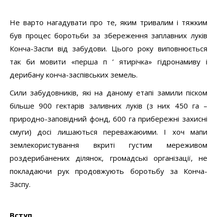
Не варто нагадувати про те, яким тривалим і тяжким
був процес боротьби за збереження заплавних луків
Конча-Заспи від забудови. Цього року виповнюється
так би мовити «перша п ’ ятирічка» гідронамиву і
дерибану конча-заспівських земель.
Сили забудовників, які на даному етапі замили піском
більше 900 гектарів заливних луків (з них 450 га –
природно-заповідний фонд, 600 га прибережні захисні
смуги) досі лишаються переважаюими. І хоч мапи
землекористування вкриті густим мереживом
роздерибанених ділянок, громадські організації, не
покладаючи рук продовжують боротьбу за Конча-
Заспу.
Вступ.