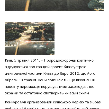
Київ, 5 травня 2011. – Природоохоронці критично
відгукуються про кращий проект благоустрою
центральної частини Києва до Євро-2012, що його
обрали 30 травня. Вони пояснюють, що виконання
проекту переможця порушуватиме законодавство
України та остаточно спотворить київські схили.
Конкурс був організований київською мерією та зібрав
роботи з 16 країн світу, але жоден український проект