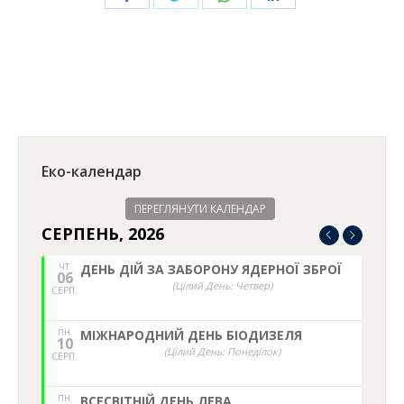
on
on
on
on
Facebook
Twitter
WhatsApp
LinkedIn
Еко-календар
ПЕРЕГЛЯНУТИ КАЛЕНДАР
СЕРПЕНЬ, 2026
ЧТ.
ДЕНЬ ДІЙ ЗА ЗАБОРОНУ ЯДЕРНОЇ ЗБРОЇ
06
(Цілий День: Четвер)
СЕРП.
ПН.
МІЖНАРОДНИЙ ДЕНЬ БІОДИЗЕЛЯ
10
(Цілий День: Понеділок)
СЕРП.
ПН.
ВСЕСВІТНІЙ ДЕНЬ ЛЕВА