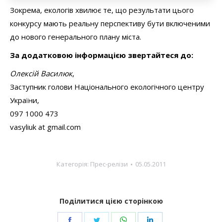
Зокрема, екологів хвилює те, що результати цього
конкурсу мають реальну перспективу бути включеними
до нового генерального плану міста.
За додатковою інформацією звертайтеся до:
Олексій Василюк
,
Заступник голови Національного екологічного центру
України,
097 1000 473
vasyliuk at gmail.com
Категорія:
Прес-релізи
05.05.2011
Поділитися цією сторінкою
Share
Share
Share
Share