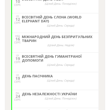
10
(Цілий День: Понеділок)
СЕРП.
СР.
ВСЕСВІТНІЙ ДЕНЬ СЛОНА (WORLD
12
ELEPHANT DAY)
СЕРП.
(Цілий День: Середа)
НЕД,
МІЖНАРОДНИЙ ДЕНЬ БЕЗПРИТУЛЬНИХ
16
ТВАРИН
СЕРП.
(Цілий День: Неділя)
СР.
ВСЕСВЯТНІЙ ДЕНЬ ГУМАНІТРАНОЇ
19
ДОПОМОГИ
СЕРП.
(Цілий День: Середа)
СР.
ДЕНЬ ПАСІЧНИКА
19
(Цілий День: Середа)
СЕРП.
ПН.
ДЕНЬ НЕЗАЛЕЖНОСТІ УКРАЇНИ
24
(Цілий День: Понеділок)
СЕРП.