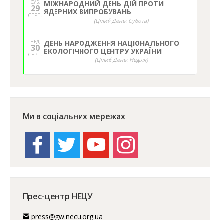
СУБ.
МІЖНАРОДНИЙ ДЕНЬ ДІЙ ПРОТИ
29
ЯДЕРНИХ ВИПРОБУВАНЬ
СЕРП.
(Цілий День: Субота)
НЕД,
ДЕНЬ НАРОДЖЕННЯ НАЦІОНАЛЬНОГО
30
ЕКОЛОГІЧНОГО ЦЕНТРУ УКРАЇНИ
СЕРП.
(Цілий День: Неділя)
Ми в соціальних мережах
facebook
twitter
youtube
instagram
Прес-центр НЕЦУ
press@gw.necu.org.ua