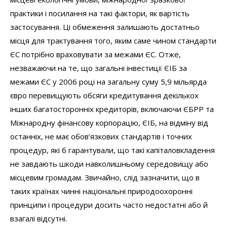
практики і посилання на такі фактори, як вартість
застосування. Ці обмеження залишають достатньо
місця для трактування того, яким саме чином стандарти
ЄС потрібно враховувати за межами ЄС. Отже,
незважаючи на те, що загальні інвестиції ЄІБ за
межами ЄС у 2006 році на загальну суму 5,9 мільярда
євро перевищують обсяги кредитування декількох
інших багатосторонніх кредиторів, включаючи ЄБРР та
Міжнародну фінансову корпорацію, ЄІБ, на відміну від
останніх, не має обов’язкових стандартів і точних
процедур, які б гарантували, що такі капіталовкладення
не завдають шкоди навколишньому середовищу або
місцевим громадам. Звичайно, слід зазначити, що в
таких країнах чинні національні природоохоронні
принципи і процедури досить часто недостатні або й
взагалі відсутні.