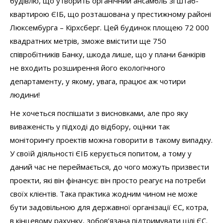
будівлю, що утворить органічний ансамбль зі штаб-
квартирою ЄІБ, що розташована у престижному районі
Люксембурга – Кірхсберг. Цей будинок площею 72 000
квадратних метрів, зможе вмістити ще 750
співробітників Банку, шкода лише, що у плани банкірів
не входить розширення його екологічного
департаменту, у якому, увага, працює аж чотири
людини!
Не хочеться поспішати з висновками, але про яку
виваженість у підході до відбору, оцінки так
моніторингу проектів можна говорити в такому випадку.
У своїй діяльності ЄІБ керується попитом, а тому у
даний час не переймається, до чого можуть призвести
проекти, які він фінансує: він просто реагує на потреби
своїх клієнтів. Така практика жодним чином не може
бути задовільною для державної організації ЄС, котра,
в кінцевому рахунку, зобов’язана підтримувати цілі ЄС.