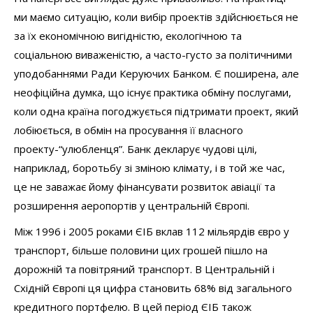
ми маємо ситуацію, коли вибір проектів здійснюється не
за їх економічною вигідністю, екологічною та
соціальною виваженістю, а часто-густо за політичними
уподобаннями Ради Керуючих Банком. Є поширена, але
неофіційна думка, що існує практика обміну послугами,
коли одна країна погоджується підтримати проект, який
лобіюється, в обмін на просування її власного
проекту-“улюбленця”. Банк декларує чудові цілі,
наприклад, боротьбу зі зміною клімату, і в той же час,
це не заважає йому фінансувати розвиток авіації та
розширення аеропортів у центральній Європі.
Між 1996 і 2005 роками ЄІБ вклав 112 мільярдів євро у
транспорт, більше половини цих грошей пішло на
дорожній та повітряний транспорт. В Центральній і
Східній Європі ця цифра становить 68% від загального
кредитного портфелю. В цей період ЄІБ також