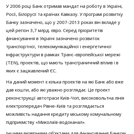
У 2006 році Банк отримав мандат на роботу в Україні,
Росії, Білорусії та країнах Кавказу. У програмі розвитку
Банку зазначено, що у 2007-2013 роках він вкладе у
цей регіон 3,7 млрд. євро. Серед пріоритетів
фінансування в Україні зазначено розвиток
транспортної, телекомунікаційної і енергетичної
інфраструктури в рамках Транс-європейської мережі
(TEN), проектів, що мають трансграничний вплив і в
яких є зацікавлений ЄС.
На даний момент є кілька проектів на які Банк або вже
дав кошти, або які уважно розглядає. Це проект
реконструкції автотраси Київ-Чоп, високовольтна лінія
електропередач Рівне-Київ та розглядається
можливість надання кредиту міському комунальному
підприємству «Миколаїв-водоканал».
Іншими імовірними об’єктами для фінансування Банком