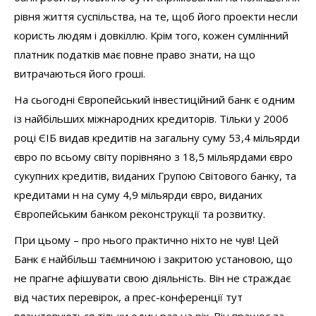
рівня життя суспільства, на те, щоб його проекти несли
користь людям і довкіллю. Крім того, кожен сумлінний
платник податків має повне право знати, на що
витрачаються його гроші.
На сьогодні Європейський інвестиційний банк є одним
із найбільших міжнародних кредиторів. Тільки у 2006
році ЄІБ видав кредитів на загальну суму 53,4 мільярди
євро по всьому світу порівняно з 18,5 мільярдами євро
сукупних кредитів, виданих Групою Світового банку, та
кредитами н на суму 4,9 мільярди євро, виданих
Європейським банком реконструкції та розвитку.
При цьому – про нього практично ніхто не чув! Цей
Банк є найбільш таємничою і закритою установою, що
не прагне афішувати свою діяльність. Він не страждає
від частих перевірок, а прес-конференції тут