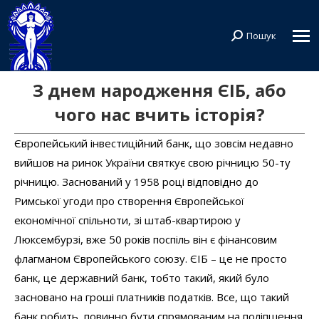
Пошук
Search:
З днем народження ЄІБ, або
чого нас вчить історія?
Європейський інвестиційний банк, що зовсім недавно
вийшов на ринок України святкує свою річницю 50-ту
річницю. Заснований у 1958 році відповідно до
Римської угоди про створення Європейської
економічної спільноти, зі штаб-квартирою у
Люксембурзі, вже 50 років поспіль він є фінансовим
флагманом Європейського союзу. ЄІБ – це не просто
банк, це державний банк, тобто такий, який було
засновано на гроші платників податків. Все, що такий
банк робить, повинно бути спрямованим на поліпшення