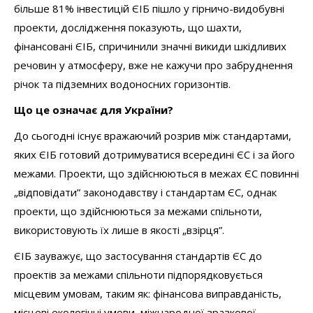
більше 81% інвестицій ЄІБ пішло у гірничо-видобувні
проекти, дослідження показують, що шахти,
фінансовані ЄІБ, спричинили значні викиди шкідливих
речовин у атмосферу, вже не кажучи про забруднення
річок та підземних водоносних горизонтів.
Що це означає для України?
До сьогодні існує вражаючий розрив між стандартами,
яких ЄІБ готовий дотримуватися всередині ЄС і за його
межами. Проекти, що здійснюються в межах ЄС повинні
„відповідати” законодавству і стандартам ЄС, однак
проекти, що здійснюються за межами спільноти,
використовують їх лише в якості „взірця”.
ЄІБ зауважує, що застосування стандартів ЄС до
проектів за межами спільноти підпорядковується
місцевим умовам, таким як: фінансова виправданість,
місцеві екологічні умови, міжнародної зразкової