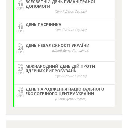
СР.
ВСЕСВЯТНІЙ ДЕНЬ ГУМАНІТРАНОЇ
19
ДОПОМОГИ
СЕРП.
(Цілий День: Середа)
СР.
ДЕНЬ ПАСІЧНИКА
19
(Цілий День: Середа)
СЕРП.
ПН.
ДЕНЬ НЕЗАЛЕЖНОСТІ УКРАЇНИ
24
(Цілий День: Понеділок)
СЕРП.
СУБ.
МІЖНАРОДНИЙ ДЕНЬ ДІЙ ПРОТИ
29
ЯДЕРНИХ ВИПРОБУВАНЬ
СЕРП.
(Цілий День: Субота)
НЕД,
ДЕНЬ НАРОДЖЕННЯ НАЦІОНАЛЬНОГО
30
ЕКОЛОГІЧНОГО ЦЕНТРУ УКРАЇНИ
СЕРП.
(Цілий День: Неділя)