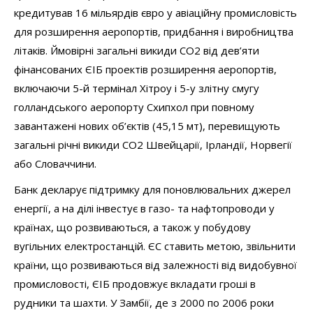
кредитував 16 мільярдів євро у авіаційну промисловість
для розширення аеропортів, придбання і виробництва
літаків. Ймовірні загальні викиди СО2 від дев’яти
фінансованих ЄІБ проектів розширення аеропортів,
включаючи 5-й термінал Хітроу і 5-у злітну смугу
голландського аеропорту Схипхол при повному
завантажені нових об’єктів (45,15 мт), перевищують
загальні річні викиди СО2 Швейцарії, Ірландії, Норвегії
або Словаччини.
Банк декларує підтримку для поновлювальних джерел
енергії, а на ділі інвестує в газо- та нафтопроводи у
країнах, що розвиваються, а також у побудову
вугільних електростанцій. ЄС ставить метою, звільнити
країни, що розвиваються від залежності від видобувної
промисловості, ЄІБ продовжує вкладати гроші в
рудники та шахти. У Замбії, де з 2000 по 2006 роки