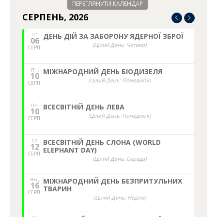
ПЕРЕГЛЯНУТИ КАЛЕНДАР
СЕРПЕНЬ, 2026
ЧТ.
ДЕНЬ ДІЙ ЗА ЗАБОРОНУ ЯДЕРНОЇ ЗБРОЇ
06
(Цілий День: Четвер)
СЕРП.
ПН.
МІЖНАРОДНИЙ ДЕНЬ БІОДИЗЕЛЯ
10
(Цілий День: Понеділок)
СЕРП.
ПН.
ВСЕСВІТНІЙ ДЕНЬ ЛЕВА
10
(Цілий День: Понеділок)
СЕРП.
СР.
ВСЕСВІТНІЙ ДЕНЬ СЛОНА (WORLD
12
ELEPHANT DAY)
СЕРП.
(Цілий День: Середа)
НЕД,
МІЖНАРОДНИЙ ДЕНЬ БЕЗПРИТУЛЬНИХ
16
ТВАРИН
СЕРП.
(Цілий День: Неділя)