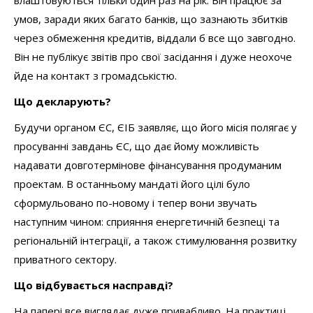
влаштовуються тільки один раз на рік. Він працює за
умов, заради яких багато банків, що зазнають збитків
через обмеження кредитів, віддали б все що завгодно.
Він не публікує звітів про свої засідання і дуже неохоче
йде на контакт з громадськістю.
Що декларують?
Будучи органом ЄС, ЄІБ заявляє, що його місія полягає у
просуванні завдань ЄС, що дає йому можливість
надавати довготермінове фінансування продуманим
проектам. В останньому мандаті його цілі було
сформульовано по-новому і тепер вони звучать
наступним чином: сприяння енергетичній безпеці та
регіональній інтеграції, а також стимулювання розвитку
приватного сектору.
Що відбувається насправді?
На папері все виглядає дуже привабливо. На практиці