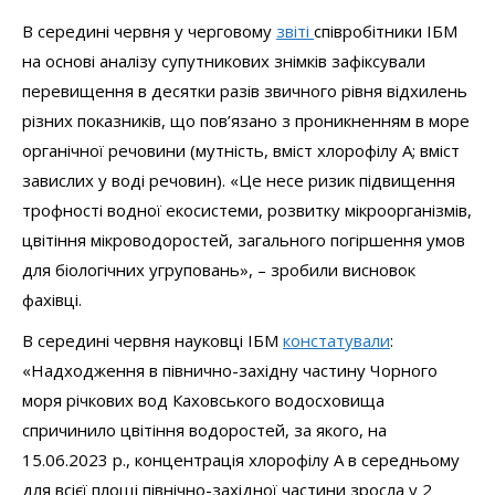
В середині червня у черговому
звіті
співробітники ІБМ
на основі аналізу супутникових знімків зафіксували
перевищення в десятки разів звичного рівня відхилень
різних показників, що пов’язано з проникненням в море
органічної речовини (мутність, вміст хлорофілу А; вміст
завислих у воді речовин). «Це несе ризик підвищення
трофності водної екосистеми, розвитку мікроорганізмів,
цвітіння мікроводоростей, загального погіршення умов
для біологічних угруповань», – зробили висновок
фахівці.
В середині червня науковці ІБМ
констатували
:
«Надходження в півнично-західну частину Чорного
моря річкових вод Каховського водосховища
спричинило цвітіння водоростей, за якого, на
15.06.2023 р., концентрація хлорофілу А в середньому
для всієї площі північно-західної частини зросла у 2