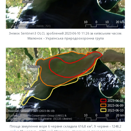
Знімок Sentinel-3 OLCI, зроблений 2023-06-10 11:26 за київським часом.
Малюнок – Українська природоохоронна група
Площа замулення моря 6 червня складала 616,8 км², 9 червня – 1248,2