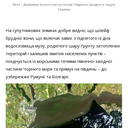
Фото – Державна екологічна інспекція Південно-Західного округу
України
На супутникових знімках добре видно, що шлейф
брудної вони, що включає завис з піднятого із дна
водосховища мулу, родючого шару ґрунту затоплених
територій і залишків змитих населених пунктів –
поєднується із морськими течіями північно-західної
частини Чорного моря та прямує на південь – до
узбережжя Румунії та Болгарії.