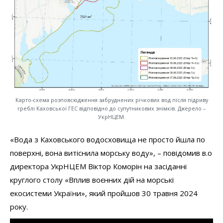
Карто-схема розповсюдження забруднених річкових вод після підриву
греблі Каховської ГЕС відповідно до супутникових знімків. Джерело –
УкрНЦЕМ.
«Вода з Каховського водосховища не просто йшла по
поверхні, вона витіснила морську воду», – повідомив в.о
директора УкрНЦЕМ Віктор Коморін на засіданні
круглого столу «Вплив воєнних дій на морські
екосистеми України», який пройшов 30 травня 2024
року.