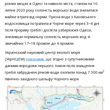
різних місцях в Одесі та навколо міста, станом на 10
липня 2023 року солоність морської води знизилася
майже втричі від норми. Прісна вода з Каховського
водосховища потрапила в Чорне море через 3‒4 дні
після прориву греблі і досягла узбережжя Одеси,
знизивши нормальну солоність морських вод зі
звичайних 17‒18 проміле до 4 проміле.
Український науковий центр екології моря
(УкрНЦЕМ)
повідомив,
що згідно з супутниковими
даними впродовж першого тижня після знищення
2
греблі забруднені річкові води охопили понад 7 300 км
північно-західного шельфу Чорного моря.