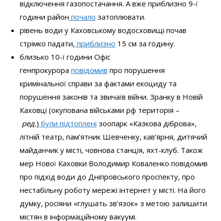
відключення газопостачання. А вже приблизно 9-ї
години район
почало
затоплювати.
рівень води у Каховському водосховищі почав
стрімко падати,
приблизно
15 см за годину.
близько 10-ї години Офіс
генпрокурора
повідомив
про порушення
кримінальної справи за фактами екоциду та
порушення законів та звичаїв війни. Зранку в Новій
Каховці (окупована військами рф територія –
ред.
)
були підтоплені
зоопарк «Казкова діброва»,
літній театр, пам’ятник Шевченку, кав’ярня, дитячий
майданчик у місті, човнова станція, яхт-клуб. Також
мер Нової Каховки Володимир Коваленко повідомив
про підхід води до Дніпровського проспекту, про
нестабільну роботу мережі інтернет у місті. На його
думку, росіяни «глушать зв’язок» з метою залишити
містян в інформаційному вакуумі.