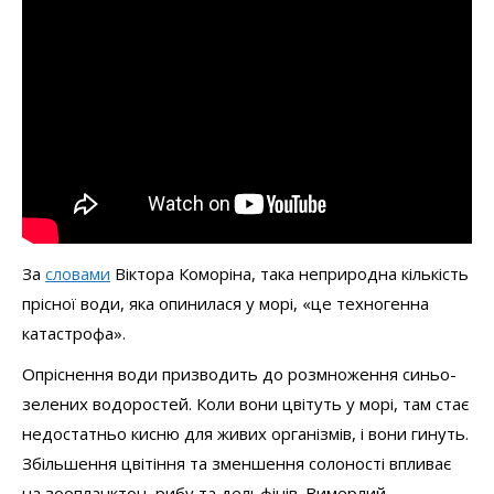
За
словами
Віктора Коморіна, така неприродна кількість
прісної води, яка опинилася у морі, «це техногенна
катастрофа».
Опріснення води призводить до розмноження синьо-
зелених водоростей. Коли вони цвітуть у морі, там стає
недостатньо кисню для живих організмів, і вони гинуть.
Збільшення цвітіння та зменшення солоності впливає
на зоопланктон, рибу та дельфінів. Вимерлий