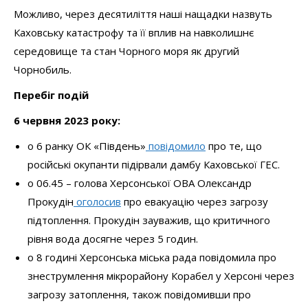
Можливо, через десятиліття наші нащадки назвуть
Каховську катастрофу та її вплив на навколишнє
середовище та стан Чорного моря як другий
Чорнобиль.
Перебіг подій
6 червня 2023 року:
о 6 ранку ОК «Південь»
повідомило
про те, що
російські окупанти підірвали дамбу Каховської ГЕС.
о 06.45 – голова Херсонської ОВА Олександр
Прокудін
оголосив
про евакуацію через загрозу
підтоплення. Прокудін зауважив, що критичного
рівня вода досягне через 5 годин.
о 8 годині Херсонська міська рада повідомила про
знеструмлення мікрорайону Корабел у Херсоні через
загрозу затоплення, також повідомивши про