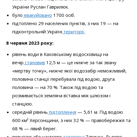
України Руслан Гаврилюк.
було
евакуйовано
1700 осіб.
підтоплено 29 населених пунктів, з них 19 — на
підконтрольній Україні
території.
8 червня 2023 року:
рівень води в Каховському водосховищі на
вечір
становив
12,5 м — це нижче за так звану
«мертву точку», нижче якої водозабір неможливий,
половина станції перебувала під водою, друга
половина — на 70 %. Також під водою та
розмивається земляна вставка між шлюзом і
станцією.
середній рівень
підтоплення
— 5,61 м. Під водою
600 км² Херсонщини, з них 32 % — правобережжя та
68 % — лівий берег.
повністю або частково
затоплені
Тягинка, Львове,