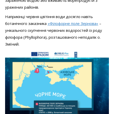
зараженою водою або вживають морепродукти з
уражених районів.
Наприкінці червня цвітіння води досягло навіть
ботанічного заказника
«Філофорне поле Зернова»
–
унікального скупчення червоних водоростей із роду
філофора (Phyllophora), розташованого неподалік о.
Зміїний.