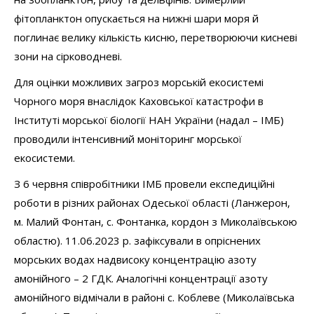
фітопланктон опускається на нижні шари моря й
поглинає велику кількість кисню, перетворюючи кисневі
зони на сірководневі.
Для оцінки можливих загроз морській екосистемі
Чорного моря внаслідок Каховської катастрофи в
Інституті морської біології НАН України (надал – ІМБ)
проводили інтенсивний моніторинг морської
екосистеми.
З 6 червня співробітники ІМБ провели експедиційні
роботи в різних районах Одеської області (Ланжерон,
м. Малий Фонтан, с. Фонтанка, кордон з Миколаївською
областю). 11.06.2023 р. зафіксували в опріснених
морських водах надвисоку концентрацію азоту
амонійного – 2 ГДК. Аналогічні концентрації азоту
амонійного відмічали в районі с. Коблеве (Миколаївська