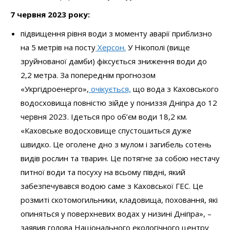
7 червня 2023 року:
підвищення рівня води з моменту аварії приблизно
на 5 метрів на посту
Херсон.
У Нікополі (вище
зруйнованої дамби) фіксується зниження води до
2,2 метра. За попереднім прогнозом
«Укргідроенерго»,
очікується,
що вода з Каховського
водосховища повністю зійде у пониззя Дніпра до 12
червня 2023. Ідеться про об’єм води 18,2 км.
«Каховське водосховище спустошиться дуже
швидко. Це оголене дно з мулом і загибель сотень
видів рослин та тварин. Це потягне за собою нестачу
питної води та посуху на всьому півдні, який
забезпечувався водою саме з Каховської ГЕС. Це
розмиті скотомогильники, кладовища, поховання, які
опиняться у поверхневих водах у низині Дніпра», –
заявив голова Національного екологічного центру