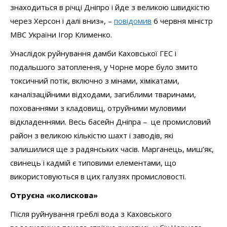
знаходиться в річці Дніпро і йде з великою швидкістю
через Херсон і далі вниз», –
повідомив
6 червня міністр
МВС України Ігор Клименко.
Унаслідок руйнування дамби Каховської ГЕС і
подальшого затоплення, у Чорне море було змито
токсичний потік, включно з мінами, хімікатами,
каналізаційними відходами, загиблими тваринами,
похованнями з кладовищ, отруйними муловими
відкладеннями. Весь басейн Дніпра – це промисловий
район з великою кількістю шахт і заводів, які
залишилися ще з радянських часів. Марганець, миш’як,
свинець і кадмій є типовими елементами, що
використовуються в цих галузях промисловості.
Отруєна «колискова»
Після руйнування греблі вода з Каховського