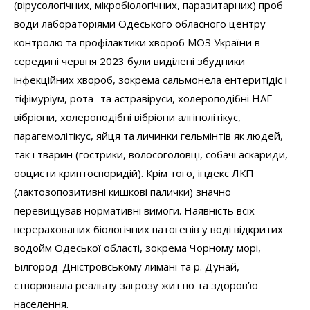
(вірусологічних, мікробіологічних, паразитарних) проб
води лабораторіями Одеського обласного центру
контролю та профілактики хвороб МОЗ України в
середині червня 2023 були виділені збудники
інфекційних хвороб, зокрема сальмонела ентеритідіс і
тіфімуріум, рота- та астравіруси, холероподібні НАГ
вібріони, холероподібні вібріони алгінолітікус,
парагемолітікус, яйця та личинки гельмінтів як людей,
так і тварин (гострики, волосоголовці, собачі аскариди,
ооцисти криптоспоридій). Крім того, індекс ЛКП
(лактозопозитивні кишкові палички) значно
перевищував нормативні вимоги. Наявність всіх
перерахованих біологічних патогенів у воді відкритих
водойм Одеської області, зокрема Чорному морі,
Білгород-Дністровському лимані та р. Дунай,
створювала реальну загрозу життю та здоров’ю
населення.