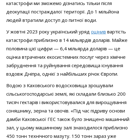
катастрофи ми зможемо дізнатись тільки після
деокупації постраждалої території. До 1 мільйона
людей втратили доступ до питної води.
У жовтні 2023 року український уряд
оцінив
вартість
катастрофи приблизно в 14 мільярдів доларів. Майже
половина цієї цифри — 6,4 мільярда доларів — це
оцінка втрачених екосистемних послуг через хімічне
забруднення та руйнування середовища існування
вздовж Дніпра, однієї з найбільших річок Європи.
Водою з Каховського водосховища зрошували
сільськогосподарські землі, які складали близько 200
тисяч гектарів і використовувалися для вирощування
соняшнику, зерна та овочів. «Під час підриву основи
дамби Каховської ГЕС також було знищено машинний
зал, у цьому машинному залі знаходилося приблизно
450 тонн технічного мазуту. 150 тонн зараз уже