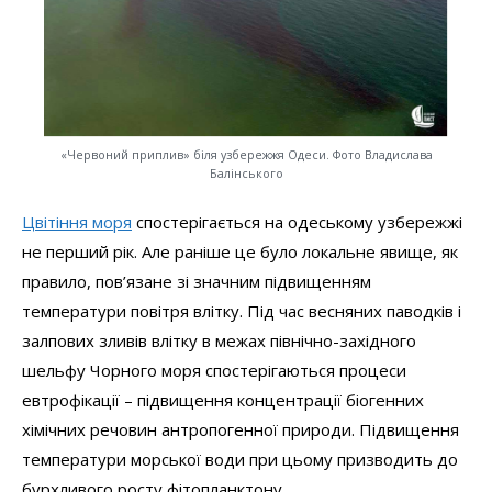
«Червоний приплив» біля узбережжя Одеси. Фото Владислава
Балінського
Цвітіння моря
спостерігається на одеському узбережжі
не перший рік. Але раніше це було локальне явище, як
правило, пов’язане зі значним підвищенням
температури повітря влітку. Під час весняних паводків і
залпових зливів влітку в межах північно-західного
шельфу Чорного моря спостерігаються процеси
евтрофікації – підвищення концентрації біогенних
хімічних речовин антропогенної природи. Підвищення
температури морської води при цьому призводить до
бурхливого росту фітопланктону.