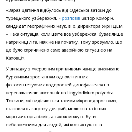
«Зараз цвітіння відбулось від Одеської затоки до
турецького узбережжя, –
розповів
Віктор Коморін,
кандидат географічних наук, в. о. директора УкрНЦЕМ.
– Така ситуація, коли цвіте все узбережжя, буває лише
наприкінці літа, ніяк не на початку. Тому зрозуміло, що
це було спричинено саме аварійною ситуацією на
Каховці».
У випадку з «червоним припливом» явище викликано
бурхливим зростанням одноклітинних
фотосинтезуючих водоростей динофлагеллят з
переважаючою чисельністю Lingylodinium polyedra.
Токсини, які виділяються такими мікроводоростями,
становлять загрозу для риб, молюсків та інших
морських організмів, а також можуть бути
небезпечними для людей, які контактують із