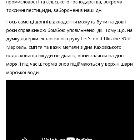
промисловості та сільського господарства, зокрема
токсичні пестициди, заборонені в наші дні.
І ось саме ці донні відкладення можуть бути на довгі
роки справжньою бомбою уповільненої дії. Тому що, на
думку лідерки екологічного руху Let’s do it Ukraine Юлії
Мархель, сміття та важкі метали з дна Каховського
водосховища нікуди не ділись, вони залягли на дно
моря, і під час штормів знов підіймаються у верхні шари
морської води.