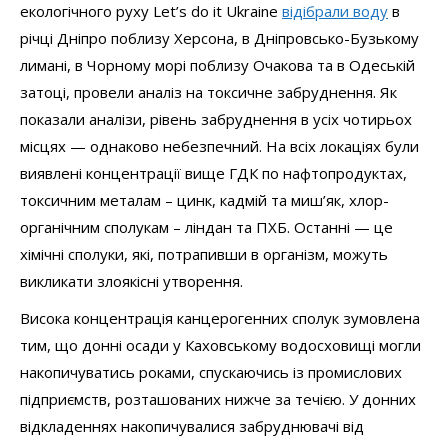
екологічного руху Let’s do it Ukraine
відібрали воду
в
річці Дніпро поблизу Херсона, в Дніпровсько-Бузькому
лимані, в Чорному морі поблизу Очакова та в Одеській
затоці, провели аналіз на токсичне забруднення. Як
показали аналізи, рівень забруднення в усіх чотирьох
місцях — однаково небезпечний. На всіх локаціях були
виявлені концентрації вище ГДК по нафтопродуктах,
токсичним металам – цинк, кадмій та миш’як, хлор-
органічним сполукам – ліндан та ПХБ. Останні — це
хімічні сполуки, які, потрапивши в організм, можуть
викликати злоякісні утворення.
Висока концентрація канцерогенних сполук зумовлена
тим, що донні осади у Каховському водосховищі могли
накопичуватись роками, спускаючись із промислових
підприємств, розташованих нижче за течією. У донних
відкладеннях накопичувалися забруднювачі від