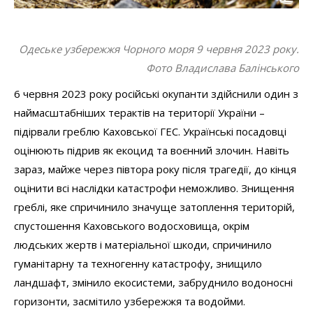
Одеське узбережжя Чорного моря 9 червня 2023 року.
Фото Владислава Балінського
6 червня 2023 року російські окупанти здійснили один з
наймасштабніших терактів на території України –
підірвали греблю Каховської ГЕС. Українські посадовці
оцінюють підрив як екоцид та воєнний злочин. Навіть
зараз, майже через півтора року після трагедії, до кінця
оцінити всі наслідки катастрофи неможливо. Знищення
греблі, яке спричинило значуще затоплення територій,
спустошення Каховського водосховища, окрім
людських жертв і матеріальної шкоди, спричинило
гуманітарну та техногенну катастрофу, знищило
ландшафт, змінило екосистеми, забруднило водоносні
горизонти, засмітило узбережжя та водойми.