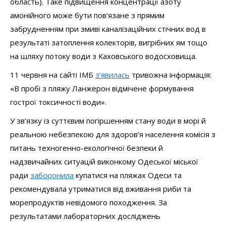
область). Таке підвищення концентрації азоту
амонійного може бути пов’язане з прямим
забрудненням при змиві каналізаційних стічних вод в
результаті затоплення колекторів, вигрібних ям тощо
на шляху потоку води з Каховського водосховища.
11 червня на сайті ІМБ
з’явилась
тривожна інформація:
«В пробі з пляжу Ланжерон відмічене формування
гострої токсичності води».
У зв’язку із суттєвим погіршенням стану води в морі й
реальною небезпекою для здоров’я населення комісія з
питань техногенно-екологічної безпеки й
надзвичайних ситуацій виконкому Одеської міської
ради
заборонила
купатися на пляжах Одеси та
рекомендувала утриматися від вживання риби та
морепродуктів невідомого походження. За
результатами лабораторних досліджень