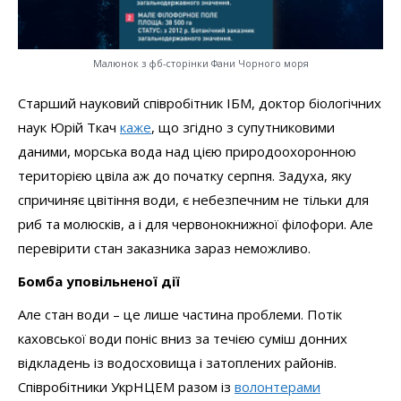
Малюнок з фб-сторінки Фани Чорного моря
Старший науковий співробітник ІБМ, доктор біологічних
наук Юрій Ткач
каже
, що згідно з супутниковими
даними, морська вода над цією природоохоронною
територією цвіла аж до початку серпня. Задуха, яку
спричиняє цвітіння води, є небезпечним не тільки для
риб та молюсків, а і для червонокнижної філофори. Але
перевірити стан заказника зараз неможливо.
Бомба уповільненої дії
Але стан води – це лише частина проблеми. Потік
каховської води поніс вниз за течією суміш донних
відкладень із водосховища і затоплених районів.
Співробітники УкрНЦЕМ разом із
волонтерами