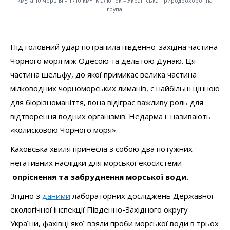
км
²
, а 10 червня – 1710 км². Малюнок – Українська природоохоронна
група.
Під головний удар потрапила південно-західна частина
Чорного моря між Одесою та дельтою Дунаю. Ця
частина шельфу, до якої примикає велика частина
мілководних чорноморських лиманів, є найбільш цінною
для біорізноманіття, вона відіграє важливу роль для
відтворення водних організмів. Недарма ії називають
«колисковою Чорного моря».
Каховська хвиля принесла з собою два потужних
негативних наслідки для морської екосистеми –
опріснення
та забруднення
морської води.
Згідно з
даними
лабораторних досліджень Державної
екологічної інспекції Південно-Західного округу
України, фахівці якої взяли проби морської води в трьох