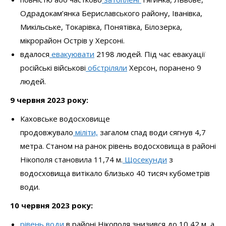
Одрадокам’янка Бериславського району, Іванівка,
Микільське, Токарівка, Понятівка, Білозерка,
мікрорайон Острів у Херсоні.
вдалося
евакуювати
2198 людей. Під час евакуації
російські військові
обстріляли
Херсон, поранено 9
людей.
9 червня 2023 року:
Каховське водосховище
продовжувало
міліти,
загалом спад води сягнув 4,7
метра. Станом на ранок рівень водосховища в районі
Нікополя становила 11,74 м.
Щосекунди
з
водосховища витікало близько 40 тисяч кубометрів
води.
10 червня 2023 року:
рівень води
в районі Нікополя знизився до 10,42 м, а