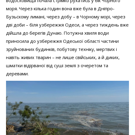
водосховища почала стрімко рухатись у бік Чорного
моря. Через кілька годин вона вже була в Дніпро-
Бузьскому лимані, через добу – в Чорному морі, через
дві доби – біля узбережжя Одеси, а через тиждень вже
дійшла до берегів Дунаю. Потужна хвиля води
приносила до узбережжя Одеської області частини
зруйнованих будинків, побутову техніку, мертвих і
навіть живих тварин – не лише свійських, а й диких,
шматки відірваної від суші землі з очеретом та
деревами.