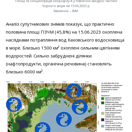
Площі та концентрація хлорофілу А у півнично-західної частині
Чорного моря на 15.06.2023 р.
Малюнок – ІБМ.
Аналіз супутникових знімків показує, що практично
половина площі ПЗЧМ (45,8%) на 15.06.2023 охоплена
наслідками потрапляння вод Каховського водосховища
в море. Близько 1500 км² охоплені сильним цвітінням
водоростей. Сильно забруднені ділянки
(нафтопродукти, органічна речовина) становлять
близько 6000 км².