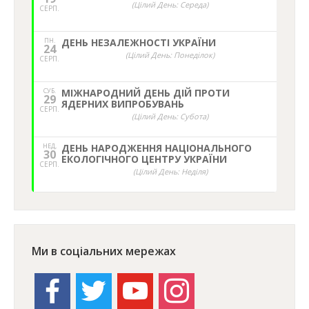
(Цілий День: Середа)
СЕРП.
ПН.
ДЕНЬ НЕЗАЛЕЖНОСТІ УКРАЇНИ
24
(Цілий День: Понеділок)
СЕРП.
СУБ.
МІЖНАРОДНИЙ ДЕНЬ ДІЙ ПРОТИ
29
ЯДЕРНИХ ВИПРОБУВАНЬ
СЕРП.
(Цілий День: Субота)
НЕД,
ДЕНЬ НАРОДЖЕННЯ НАЦІОНАЛЬНОГО
30
ЕКОЛОГІЧНОГО ЦЕНТРУ УКРАЇНИ
СЕРП.
(Цілий День: Неділя)
Ми в соціальних мережах
facebook
twitter
youtube
instagram