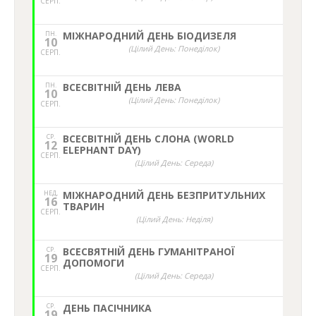
СЕРП.
ПН.
МІЖНАРОДНИЙ ДЕНЬ БІОДИЗЕЛЯ
10
(Цілий День: Понеділок)
СЕРП.
ПН.
ВСЕСВІТНІЙ ДЕНЬ ЛЕВА
10
(Цілий День: Понеділок)
СЕРП.
СР.
ВСЕСВІТНІЙ ДЕНЬ СЛОНА (WORLD
12
ELEPHANT DAY)
СЕРП.
(Цілий День: Середа)
НЕД,
МІЖНАРОДНИЙ ДЕНЬ БЕЗПРИТУЛЬНИХ
16
ТВАРИН
СЕРП.
(Цілий День: Неділя)
СР.
ВСЕСВЯТНІЙ ДЕНЬ ГУМАНІТРАНОЇ
19
ДОПОМОГИ
СЕРП.
(Цілий День: Середа)
СР.
ДЕНЬ ПАСІЧНИКА
19