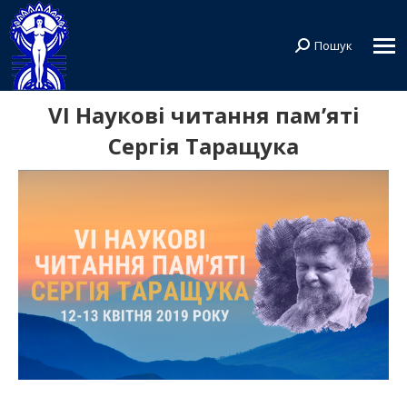
Пошук
Search:
VІ Наукові читання пам’яті
Сергія Таращука