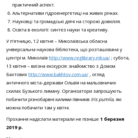
практичний аспект.
Альтернативи гідроенергетиці на живих річках.
Науковці та громадські діячі на сторожі довкілля.
Освіта в екології: синтез науки та креативу.
У п’ятницю, 12 квітня – Миколаївська обласна
універсальна наукова бібліотека, що розташована у
центрі м. Миколаїв
http://www.reglibrary.mk.ua/
; субота,
13 квітня – виїзна екскурсія: знайомство з Домом
Бахтових
http://www.bakhtov.com.ua/
, огляд
античного міста-держави Ольвія на мальовничих
схилах Бузького лиману. Організатори запрошують
побачити різнобарвні килими півників
Iris pumila,
які
можна побачити там у квітні.
Прохання надіслати матеріали не пізніше
1 березня
2019 р.