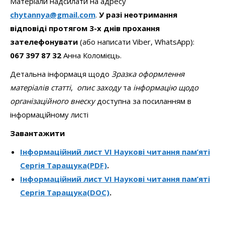
Матеріали надсилати на адресу
chytannya
@gmail.com
.
У разі неотримання
відповіді протягом 3-х днів прохання
зателефонувати
(або написати Viber, WhatsApp):
067 397 87 32
Анна Коломієць.
Детальна інформаця щодо
Зразка оформлення
матеріалів статті
,
опис заходу
та
інформацію щодо
організаційного внеску
доступна за посиланням в
інформаційному листі
Завантажити
Інформаційний лист VІ Наукові читання пам’яті
Сергія Таращука(PDF)
.
Інформаційний лист VІ Наукові читання пам’яті
Сергія Таращука(DOC)
.