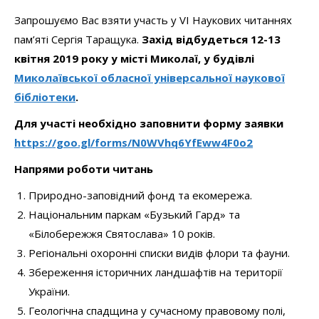
Запрошуємо Вас взяти участь у VІ Наукових читаннях
пам’яті Сергія Таращука.
Захід відбудеться 12-13
квітня 2019 року у місті Миколаї, у будівлі
Миколаївської обласної універсальної наукової
бібліотеки
.
Для участі необхідно заповнити форму заявки
https://goo.gl/forms/N0WVhq6YfEww4F0o2
Напрями роботи читань
Природно-заповідний фонд та екомережа.
Національним паркам «Бузький Гард» та
«Білобережжя Святослава» 10 років.
Регіональні охоронні списки видів флори та фауни.
Збереження історичних ландшафтів на території
України.
Геологічна спадщина у сучасному правовому полі,