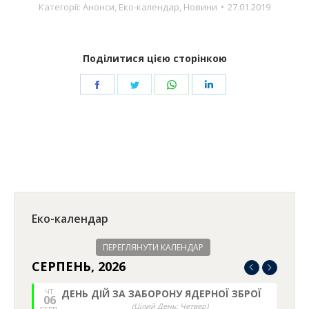
Категорії:
Анонси
,
Еко-календар
,
Новини
27.01.2019
Поділитися цією сторінкою
Share
Share
Share
Share
on
on
on
on
Facebook
Twitter
WhatsApp
LinkedIn
Еко-календар
ПЕРЕГЛЯНУТИ КАЛЕНДАР
СЕРПЕНЬ, 2026
ЧТ.
ДЕНЬ ДІЙ ЗА ЗАБОРОНУ ЯДЕРНОЇ ЗБРОЇ
06
(Цілий День: Четвер)