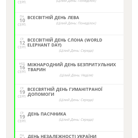
(Цілий День: Понеділок)
СЕРП.
ПН.
ВСЕСВІТНІЙ ДЕНЬ ЛЕВА
10
(Цілий День: Понеділок)
СЕРП.
СР.
ВСЕСВІТНІЙ ДЕНЬ СЛОНА (WORLD
12
ELEPHANT DAY)
СЕРП.
(Цілий День: Середа)
НЕД,
МІЖНАРОДНИЙ ДЕНЬ БЕЗПРИТУЛЬНИХ
16
ТВАРИН
СЕРП.
(Цілий День: Неділя)
СР.
ВСЕСВЯТНІЙ ДЕНЬ ГУМАНІТРАНОЇ
19
ДОПОМОГИ
СЕРП.
(Цілий День: Середа)
СР.
ДЕНЬ ПАСІЧНИКА
19
(Цілий День: Середа)
СЕРП.
ПН.
ДЕНЬ НЕЗАЛЕЖНОСТІ УКРАЇНИ