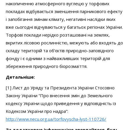
накопиченню атмосферного вуглецю у торфових
покладах відбувається зменшення парникового ефекту
і запобігання змінам клімату, негативні наслідки яких
вже сьогодні відчуваються у багатьох регіонах України.
Торфові поклади нерідко розташовані на землях,
вкритих лісовою рослинністю, межують або входять до
складу територій та об’єктів природно-заповідного
фонду і є одними з найважливіших територій для
збереження природного біорозмаїття.
Детальніше:
[1] Лист до Уряду та Президента України Стосовно
Закону України “Про внесення змін до Земельного
кодексу України щодо приведення у відповідність із
Кодексом України про надра”:
http://www.necu.org.ua/torfovyscha-lyst-110726/
За додатковою інформацією звертайтеся, будь