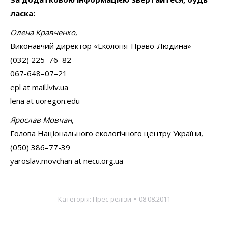
ласка:
Олена Кравченко
,
Виконавчий директор «Екологія-Право-Людина»
(032) 225–76–82
067-648–07–21
epl at mail.lviv.ua
lena at uoregon.edu
Ярослав Мовчан
,
Голова Національного екологічного центру України,
(050) 386–77-39
yaroslav.movchan at necu.org.ua
Категорія:
Прес-релізи
08.08.2011