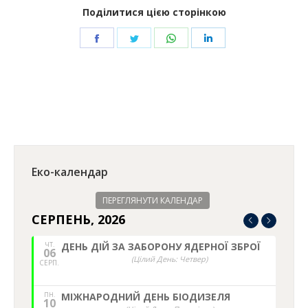
Поділитися цією сторінкою
Share
Share
Share
Share
on
on
on
on
Facebook
Twitter
WhatsApp
LinkedIn
Еко-календар
ПЕРЕГЛЯНУТИ КАЛЕНДАР
СЕРПЕНЬ, 2026
ЧТ.
ДЕНЬ ДІЙ ЗА ЗАБОРОНУ ЯДЕРНОЇ ЗБРОЇ
06
(Цілий День: Четвер)
СЕРП.
ПН.
МІЖНАРОДНИЙ ДЕНЬ БІОДИЗЕЛЯ
10