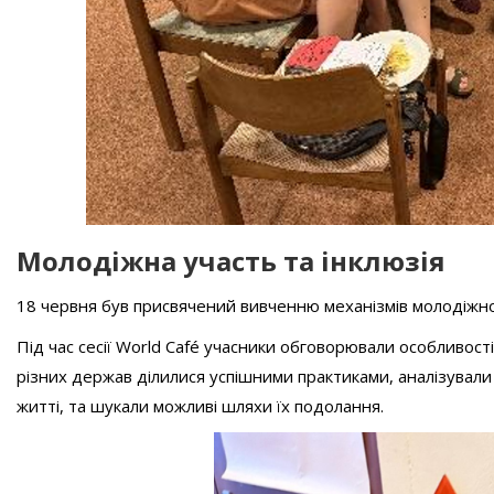
Молодіжна участь та інклюзія
18 червня був присвячений вивченню механізмів молодіжної 
Під час сесії World Café учасники обговорювали особливост
різних держав ділилися успішними практиками, аналізували
житті, та шукали можливі шляхи їх подолання.