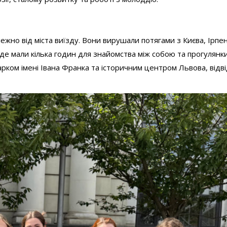
жно від міста виїзду. Вони вирушали потягами з Києва, Ірпен
і, де мали кілька годин для знайомства між собою та прогулянк
рком імені Івана Франка та історичним центром Львова, відв