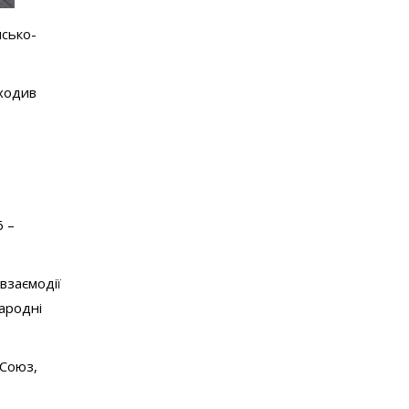
нсько-
оходив
6 –
взаємодії
народні
 Союз,