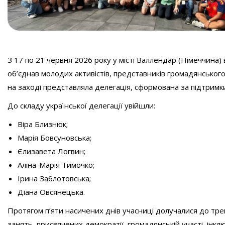
З 17 по 21 червня 2026 року у місті Валлендар (Німеччина
об’єднав молодих активістів, представників громадянського 
на заході представляла делегація, сформована за підтримк
До складу української делегації увійшли:
Віра Близнюк;
Марія Бовсуновська;
Єлизавета Логвин;
Аліна-Марія Тимочко;
Ірина Заблотовська;
Діана Овсянецька.
Протягом п’яти насичених днів учасниці долучалися до трен
занять, присвячених демократії, громадянській участі, інкл