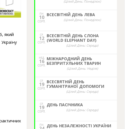
(Цілий День: Понеділок)
ПН.
ВСЕСВІТНІЙ ДЕНЬ ЛЕВА
10
(Цілий День: Понеділок)
СЕРП.
6, який
СР.
ВСЕСВІТНІЙ ДЕНЬ СЛОНА
12
(WORLD ELEPHANT DAY)
 Україну
СЕРП.
(Цілий День: Середа)
НЕД,
МІЖНАРОДНИЙ ДЕНЬ
16
БЕЗПРИТУЛЬНИХ ТВАРИН
СЕРП.
(Цілий День: Неділя)
СР.
ВСЕСВЯТНІЙ ДЕНЬ
19
ГУМАНІТРАНОЇ ДОПОМОГИ
СЕРП.
(Цілий День: Середа)
СР.
ДЕНЬ ПАСІЧНИКА
19
(Цілий День: Середа)
СЕРП.
практичних
ПН.
ДЕНЬ НЕЗАЛЕЖНОСТІ УКРАЇНИ
24