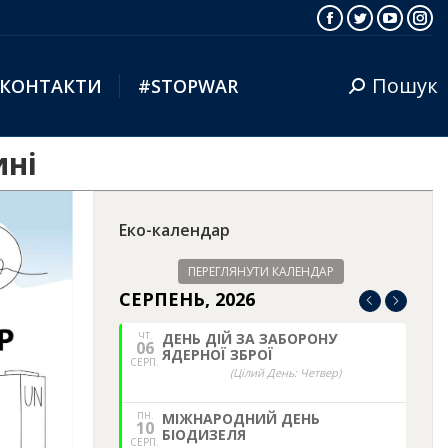
Facebook
Twitter
YouTub
Ins
Пошук
КОНТАКТИ
#STOPWAR
Search:
ині
Еко-календар
ПЕРЕГЛЯНУТИ КАЛЕНДАР
СЕРПЕНЬ, 2026
ЧТ.
ДЕНЬ ДІЙ ЗА ЗАБОРОНУ
06
ЯДЕРНОЇ ЗБРОЇ
СЕРП.
(Цілий День: Четвер)
ПН.
МІЖНАРОДНИЙ ДЕНЬ
10
БІОДИЗЕЛЯ
СЕРП.