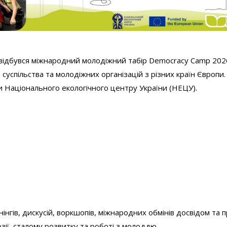
) відбувся міжнародний молодіжний табір Democracy Camp 202
суспільства та молодіжних організацій з різних країн Європи.
и Національного екологічного центру України (НЕЦУ).
інгів, дискусій, воркшопів, міжнародних обмінів досвідом та 
юзії, сталому розвитку та роботі з молоддю.