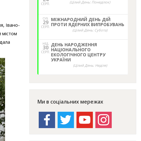
(Цілий День: Понеділок)
СЕРП.
СУБ.
МІЖНАРОДНИЙ ДЕНЬ ДІЙ
29
ПРОТИ ЯДЕРНИХ ВИПРОБУВАНЬ
я, Івано-
СЕРП.
(Цілий День: Субота)
и містом
ідала
НЕД,
ДЕНЬ НАРОДЖЕННЯ
30
НАЦІОНАЛЬНОГО
СЕРП.
ЕКОЛОГІЧНОГО ЦЕНТРУ
УКРАЇНИ
(Цілий День: Неділя)
Ми в соціальних мережах
facebook
twitter
youtube
instagram