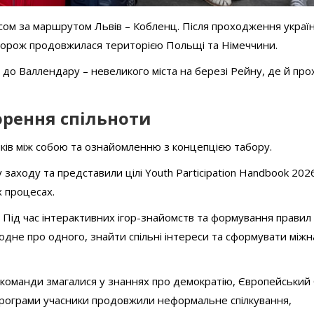
сом за маршрутом Львів – Кобленц. Після проходження украї
одорож продовжилася територією Польщі та Німеччини.
я до Валлендару – невеликого міста на березі Рейну, де й пр
орення спільноти
ків між собою та ознайомленню з концепцією табору.
 заходу та представили цілі Youth Participation Handbook 202
х процесах.
Під час інтерактивних ігор-знайомств та формування правил 
одне про одного, знайти спільні інтереси та сформувати між
ї команди змагалися у знаннях про демократію, Європейський
ї програми учасники продовжили неформальне спілкування,