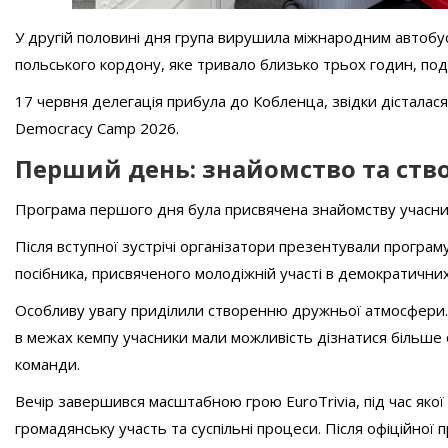
У другій половині дня група вирушила міжнародним автобу
польського кордону, яке тривало близько трьох годин, п
17 червня делегація прибула до Кобленца, звідки дісталас
Democracy Camp 2026.
Перший день: знайомство та ств
Програма першого дня була присвячена знайомству учасни
Після вступної зустрічі організатори презентували програму
посібника, присвяченого молодіжній участі в демократични
Особливу увагу приділили створенню дружньої атмосфери. 
в межах кемпу учасники мали можливість дізнатися більше 
команди.
Вечір завершився масштабною грою EuroTrivia, під час яко
громадянську участь та суспільні процеси. Після офіційно