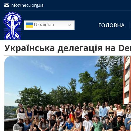
info@necu.org.ua
ГОЛОВНА
Ukrainian
Українська делегація на D