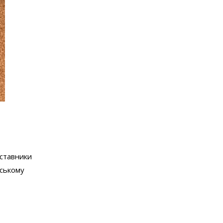
дставники
дському