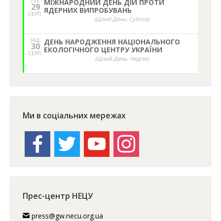
СУБ.
МІЖНАРОДНИЙ ДЕНЬ ДІЙ ПРОТИ
29
ЯДЕРНИХ ВИПРОБУВАНЬ
СЕРП.
(Цілий День: Субота)
НЕД,
ДЕНЬ НАРОДЖЕННЯ НАЦІОНАЛЬНОГО
30
ЕКОЛОГІЧНОГО ЦЕНТРУ УКРАЇНИ
СЕРП.
(Цілий День: Неділя)
Ми в соціальних мережах
facebook
twitter
youtube
instagram
Прес-центр НЕЦУ
press@gw.necu.org.ua