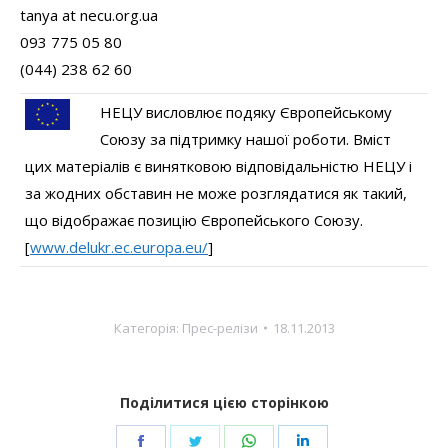
tanya at necu.org.ua
093 775 05 80
(044) 238 62 60
НЕЦУ висловлює подяку Європейському
Союзу за підтримку нашої роботи. Вміст
цих матеріалів є винятковою відповідальністю НЕЦУ і
за жодних обставин не може розглядатися як такий,
що відображає позицію Європейського Союзу.
[
www.delukr.ec.europa.eu/
]
Категорія:
Прес-релізи
18.11.2013
Поділитися цією сторінкою
Share
Share
Share
Share