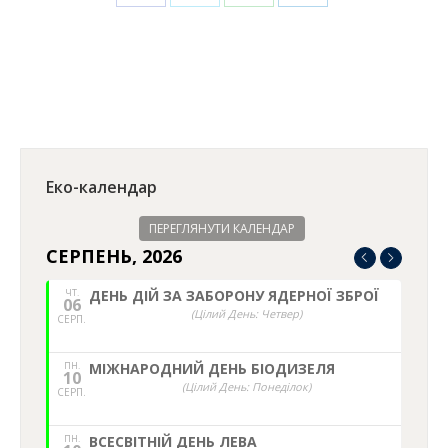
on
on
on
on
Facebook
Twitter
WhatsApp
LinkedIn
Еко-календар
ПЕРЕГЛЯНУТИ КАЛЕНДАР
СЕРПЕНЬ, 2026
ЧТ.
ДЕНЬ ДІЙ ЗА ЗАБОРОНУ ЯДЕРНОЇ ЗБРОЇ
06
(Цілий День: Четвер)
СЕРП.
ПН.
МІЖНАРОДНИЙ ДЕНЬ БІОДИЗЕЛЯ
10
(Цілий День: Понеділок)
СЕРП.
ПН.
ВСЕСВІТНІЙ ДЕНЬ ЛЕВА