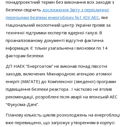
понадпроектний термін без виконання всіх заходів з
безпеки свідчить
дослідження Звіту з періодичної
переоцінки безпеки енергоблоку №1 ЮУ АЕС
, яке
Національний екологічний центр України провів за
технічної підтримки експертів ядерної галузі. В
проаналізованому документі відсутня фактична
інформація. Є тільки узагальнена і висновки по 14
факторам безпеки.
ДП НАЕК “Енергоатом” не виконав понад півсотні
заходів, включених Міжнародною агенцією атомної
енергії (МАГАТЕ) до Комплексної (зведеної) програми
підвищення безпеки реактора . І частково не втілив
рекомендації, розроблені після аварії на японській АЕС
“Фукусіма-Даічі”.
Планову кількість циклів розхолоджень на енергоблоці
вже перевищено, що загрожує утворенням в корпусі