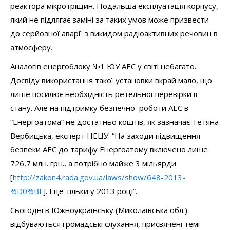
реактора мікротріщин. Подальша експлуатація корпусу,
який не підлягає заміні за таких умов може призвести
до серйозної аварії з викидом радіоактивних речовин в
атмосферу.
Аналогів енергоблоку №1 ЮУ АЕС у світі небагато.
Досвіду використання такої установки вкрай мало, що
лише посилює необхідність ретельної перевірки її
стану. Але на підтримку безпечної роботи АЕС в
“Енергоатома” не достатньо коштів, як зазначає Тетяна
Вербицька, експерт НЕЦУ: “На заходи підвищення
безпеки АЕС до тарифу Енергоатому включено лише
726,7 млн. грн., а потрібно майже 3 мільярди
[
http://zakon4.rada.gov.ua/laws/show/648-2013-
%D0%BF
]. І це тільки у 2013 році”.
Сьогодні в Южноукраїнську (Миколаївська обл.)
відбуваються громадські слухання, присвячені темі