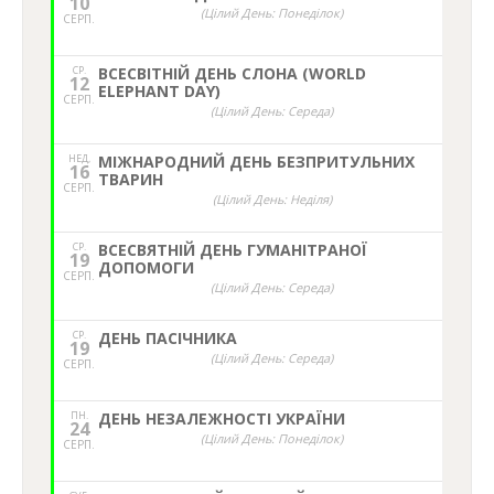
10
(Цілий День: Понеділок)
СЕРП.
СР.
ВСЕСВІТНІЙ ДЕНЬ СЛОНА (WORLD
12
ELEPHANT DAY)
СЕРП.
(Цілий День: Середа)
НЕД,
МІЖНАРОДНИЙ ДЕНЬ БЕЗПРИТУЛЬНИХ
16
ТВАРИН
СЕРП.
(Цілий День: Неділя)
СР.
ВСЕСВЯТНІЙ ДЕНЬ ГУМАНІТРАНОЇ
19
ДОПОМОГИ
СЕРП.
(Цілий День: Середа)
СР.
ДЕНЬ ПАСІЧНИКА
19
(Цілий День: Середа)
СЕРП.
ПН.
ДЕНЬ НЕЗАЛЕЖНОСТІ УКРАЇНИ
24
(Цілий День: Понеділок)
СЕРП.