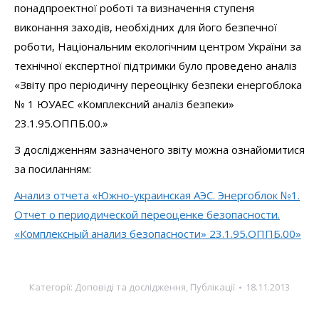
понадпроектної роботі та визначення ступеня
виконання заходів, необхідних для його безпечної
роботи, Національним екологічним центром України за
технічної експертної підтримки було проведено аналіз
«Звіту про періодичну переоцінку безпеки енергоблока
№ 1 ЮУАЕС «Комплексний аналіз безпеки»
23.1.95.ОППБ.00.»
З дослідженням зазначеного звіту можна ознайомитися
за посиланням:
Анализ отчета «Южно-украинская АЭС. Энергоблок №1.
Отчет о периодической переоценке безопасности.
«Комплексный анализ безопасности» 23.1.95.ОППБ.00»
Категорії:
Доповіді та дослідження
,
Публікації
18.11.2013