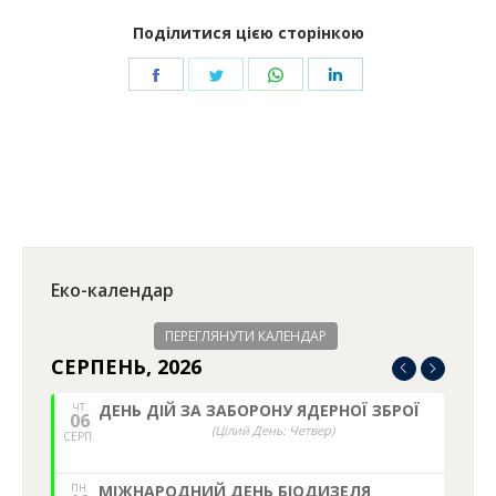
Поділитися цією сторінкою
Share
Share
Share
Share
on
on
on
on
Facebook
Twitter
WhatsApp
LinkedIn
Еко-календар
ПЕРЕГЛЯНУТИ КАЛЕНДАР
СЕРПЕНЬ, 2026
ЧТ.
ДЕНЬ ДІЙ ЗА ЗАБОРОНУ ЯДЕРНОЇ ЗБРОЇ
06
(Цілий День: Четвер)
СЕРП.
ПН.
МІЖНАРОДНИЙ ДЕНЬ БІОДИЗЕЛЯ