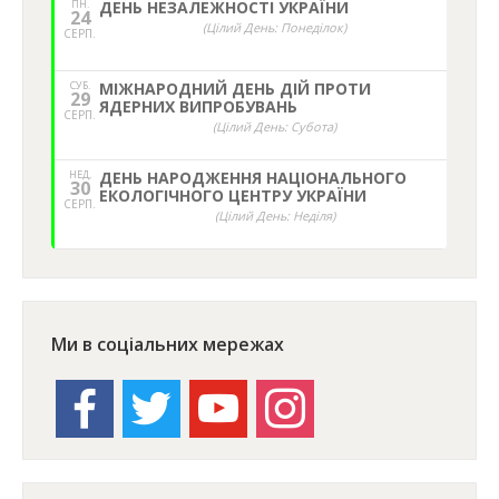
ПН.
ДЕНЬ НЕЗАЛЕЖНОСТІ УКРАЇНИ
24
(Цілий День: Понеділок)
СЕРП.
СУБ.
МІЖНАРОДНИЙ ДЕНЬ ДІЙ ПРОТИ
29
ЯДЕРНИХ ВИПРОБУВАНЬ
СЕРП.
(Цілий День: Субота)
НЕД,
ДЕНЬ НАРОДЖЕННЯ НАЦІОНАЛЬНОГО
30
ЕКОЛОГІЧНОГО ЦЕНТРУ УКРАЇНИ
СЕРП.
(Цілий День: Неділя)
Ми в соціальних мережах
facebook
twitter
youtube
instagram