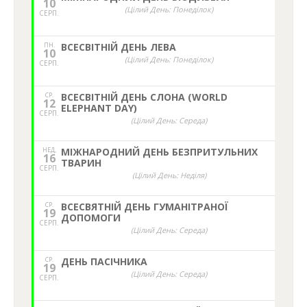
10
(Цілий День: Понеділок)
СЕРП.
ПН.
ВСЕСВІТНІЙ ДЕНЬ ЛЕВА
10
(Цілий День: Понеділок)
СЕРП.
СР.
ВСЕСВІТНІЙ ДЕНЬ СЛОНА (WORLD
12
ELEPHANT DAY)
СЕРП.
(Цілий День: Середа)
НЕД,
МІЖНАРОДНИЙ ДЕНЬ БЕЗПРИТУЛЬНИХ
16
ТВАРИН
СЕРП.
(Цілий День: Неділя)
СР.
ВСЕСВЯТНІЙ ДЕНЬ ГУМАНІТРАНОЇ
19
ДОПОМОГИ
СЕРП.
(Цілий День: Середа)
СР.
ДЕНЬ ПАСІЧНИКА
19
(Цілий День: Середа)
СЕРП.