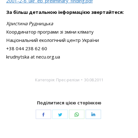
2001-2-6_ukr_eb_preliminary_finding.pdf
За більш детальною інформацією звертайтеся:
Христина Рудницька
Координатор програми зі зміни клімату
Національний екологічний центр України
+38 044 238 62 60
krudnytska at necu.org.ua
Категорія:
Прес-релізи
30.08.2011
Поділитися цією сторінкою
Share
Share
Share
Share
on
on
on
on
Facebook
Twitter
WhatsApp
LinkedIn