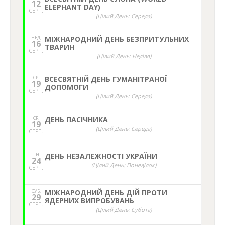
12
ELEPHANT DAY)
СЕРП.
(Цілий День: Середа)
НЕД,
МІЖНАРОДНИЙ ДЕНЬ БЕЗПРИТУЛЬНИХ
16
ТВАРИН
СЕРП.
(Цілий День: Неділя)
СР.
ВСЕСВЯТНІЙ ДЕНЬ ГУМАНІТРАНОЇ
19
ДОПОМОГИ
СЕРП.
(Цілий День: Середа)
СР.
ДЕНЬ ПАСІЧНИКА
19
(Цілий День: Середа)
СЕРП.
ПН.
ДЕНЬ НЕЗАЛЕЖНОСТІ УКРАЇНИ
24
(Цілий День: Понеділок)
СЕРП.
СУБ.
МІЖНАРОДНИЙ ДЕНЬ ДІЙ ПРОТИ
29
ЯДЕРНИХ ВИПРОБУВАНЬ
СЕРП.
(Цілий День: Субота)