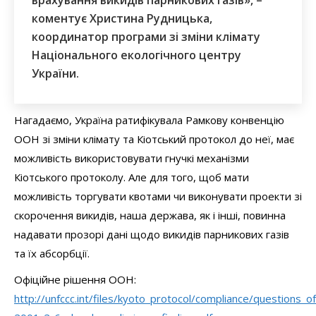
коментує Христина Рудницька,
координатор програми зі зміни клімату
Національного екологічного центру
України.
Нагадаємо, Україна ратифікувала Рамкову конвенцію
ООН зі зміни клімату та Кіотський протокол до неї, має
можливість використовувати гнучкі механізми
Кіотського протоколу. Але для того, щоб мати
можливість торгувати квотами чи виконувати проекти зі
скорочення викидів, наша держава, як і інші, повинна
надавати прозорі дані щодо викидів парникових газів
та їх абсорбції.
Офіційне рішення ООН:
http://unfccc.int/files/kyoto_protocol/compliance/questions_o