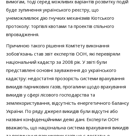
вимогам, тоді серед можливих варіантів розвитку подій
буде зупинення українського реєстру, що
унеможливлює дію гнучких механізмів Кіотського
протоколу: торгівлі квотами та проектів спільного
впровадження.
Причиною такого рішення Комітету виконання
зобов’язань став звіт експертів ООН, які перевіряли
національний кадастр за 2008 рік.
У звіті були
представлені основні зауваження до українського
кадастру: недостатня прозорість системи врахування
викидів парникових газів, прогалини щодо врахування
викидів у сфері лісового господарства та
землекористування, відсутність енергетичного балансу
України. По ряду джерел викидів були відсутні або
названі конфіденційними деякі дані. Експерти ООН
вважають, що національна система врахування викидів
та поглинання парникових газів не є достатньо