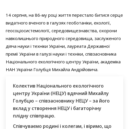
14 серпня, на 86-му році життя перестало битися серце
видатного вченого в галузях геоботаніки, екології,
геосоціосистемології, середовищезнавства, охорони
навколишнього природного середовища, заслуженого
діяча науки і техніки України, лауреата Державної
премії України в галузі науки і техніки, співзасновника
Національного екологічного центру України, академіка
НАН України Голубця Михайла Андрійовича.
Колектив Національного екологічного
центру України (НЕЦУ) вдячний Михайлу
Голубцю – співзасновнику НЕЦУ – за його
вклад у створення НЕЦУ і багаторічну
плідну співпрацю.
Співчуваємо родині і колегам, і віримо, що