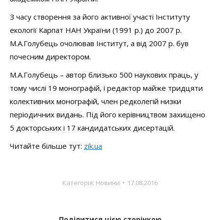
З часу створення за його активної участі Інституту
екології Карпат НАН України (1991 р.) до 2007 р.
М.А.Голубець очолював Інститут, а від 2007 р. був
почесним директором.
М.А.Голубець – автор близько 500 наукових праць, у
тому числі 19 монографій, і редактор майже тридцяти
колективних монографій, член редколегій низки
періодичних видань. Під його керівництвом захищено
5 докторських і 17 кандидатських дисертацій.
Читайте більше тут:
zik.ua
Категорія:
Новини
17.08.2016
Поділитися цією сторінкою