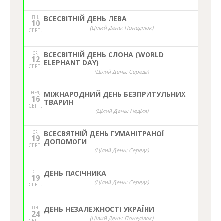
ПН.
ВСЕСВІТНІЙ ДЕНЬ ЛЕВА
10
(Цілий День: Понеділок)
СЕРП.
СР.
ВСЕСВІТНІЙ ДЕНЬ СЛОНА (WORLD
12
ELEPHANT DAY)
СЕРП.
(Цілий День: Середа)
НЕД,
МІЖНАРОДНИЙ ДЕНЬ БЕЗПРИТУЛЬНИХ
16
ТВАРИН
СЕРП.
(Цілий День: Неділя)
СР.
ВСЕСВЯТНІЙ ДЕНЬ ГУМАНІТРАНОЇ
19
ДОПОМОГИ
СЕРП.
(Цілий День: Середа)
СР.
ДЕНЬ ПАСІЧНИКА
19
(Цілий День: Середа)
СЕРП.
ПН.
ДЕНЬ НЕЗАЛЕЖНОСТІ УКРАЇНИ
24
(Цілий День: Понеділок)
СЕРП.