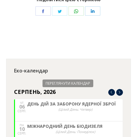
Share
Share
Share
Share
on
on
on
on
Facebook
Twitter
WhatsApp
LinkedIn
Еко-календар
ПЕРЕГЛЯНУТИ КАЛЕНДАР
СЕРПЕНЬ, 2026
ЧТ.
ДЕНЬ ДІЙ ЗА ЗАБОРОНУ ЯДЕРНОЇ ЗБРОЇ
06
(Цілий День: Четвер)
СЕРП.
ПН.
МІЖНАРОДНИЙ ДЕНЬ БІОДИЗЕЛЯ
10
(Цілий День: Понеділок)
СЕРП.