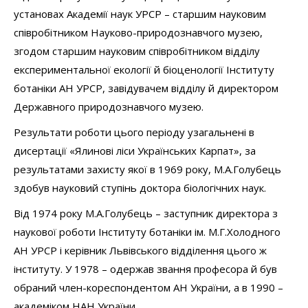
установах Академії наук УРСР – старшим науковим
співробітником Науково-природознавчого музею,
згодом старшим науковим співробітником відділу
експериментальної екології й біоценології Інституту
ботаніки АН УРСР, завідувачем відділу й директором
Державного природознавчого музею.
Результати роботи цього періоду узагальнені в
дисертації «Ялинові ліси Українських Карпат», за
результатами захисту якої в 1969 року, М.А.Голубець
здобув науковий ступінь доктора біологічних наук.
Від 1974 року М.А.Голубець – заступник директора з
наукової роботи Інституту ботаніки ім. М.Г.Холодного
АН УРСР і керівник Львівського відділення цього ж
інституту. У 1978 – одержав звання професора й був
обраний член-кореспондентом АН України, а в 1990 –
академіком НАН України.