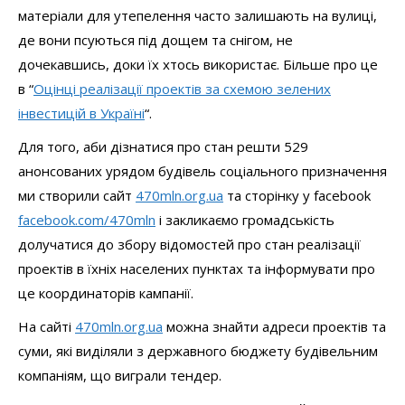
матеріали для утепелення часто залишають на вулиці,
де вони псуються під дощем та снігом, не
дочекавшись, доки їх хтось використає. Більше про це
в “
Оцінці реалізації проектів за схемою зелених
інвестицій в Україні
“.
Для того, аби дізнатися про стан решти 529
анонсованих урядом будівель соціального призначення
ми створили сайт
470mln.org.ua
та сторінку у facebook
facebook.com/470mln
і закликаємо громадськість
долучатися до збору відомостей про стан реалізації
проектів в їхніх населених пунктах та інформувати про
це координаторів кампанії.
На сайті
470mln.org.ua
можна знайти адреси проектів та
суми, які виділяли з державного бюджету будівельним
компаніям, що виграли тендер.