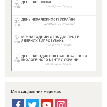
СР.
ДЕНЬ ПАСІЧНИКА
19
(Цілий День: Середа)
СЕРП.
ПН.
ДЕНЬ НЕЗАЛЕЖНОСТІ УКРАЇНИ
24
(Цілий День: Понеділок)
СЕРП.
СУБ.
МІЖНАРОДНИЙ ДЕНЬ ДІЙ ПРОТИ
29
ЯДЕРНИХ ВИПРОБУВАНЬ
СЕРП.
(Цілий День: Субота)
НЕД,
ДЕНЬ НАРОДЖЕННЯ НАЦІОНАЛЬНОГО
30
ЕКОЛОГІЧНОГО ЦЕНТРУ УКРАЇНИ
СЕРП.
(Цілий День: Неділя)
Ми в соціальних мережах
facebook
twitter
youtube
instagram