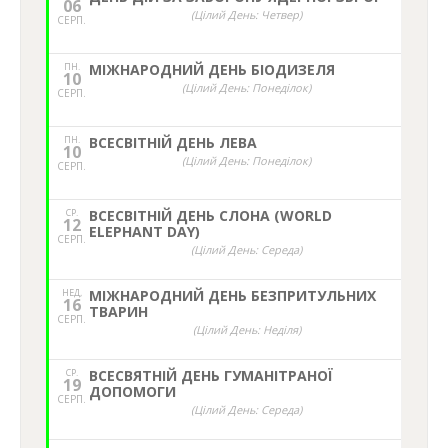
06
(Цілий День: Четвер)
СЕРП.
ПН.
МІЖНАРОДНИЙ ДЕНЬ БІОДИЗЕЛЯ
10
(Цілий День: Понеділок)
СЕРП.
ПН.
ВСЕСВІТНІЙ ДЕНЬ ЛЕВА
10
(Цілий День: Понеділок)
СЕРП.
СР.
ВСЕСВІТНІЙ ДЕНЬ СЛОНА (WORLD
12
ELEPHANT DAY)
СЕРП.
(Цілий День: Середа)
НЕД,
МІЖНАРОДНИЙ ДЕНЬ БЕЗПРИТУЛЬНИХ
16
ТВАРИН
СЕРП.
(Цілий День: Неділя)
СР.
ВСЕСВЯТНІЙ ДЕНЬ ГУМАНІТРАНОЇ
19
ДОПОМОГИ
СЕРП.
(Цілий День: Середа)