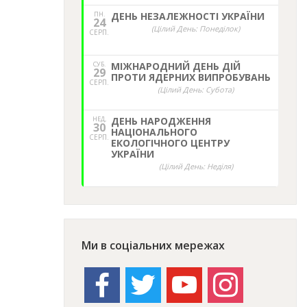
ПН.
ДЕНЬ НЕЗАЛЕЖНОСТІ УКРАЇНИ
24
(Цілий День: Понеділок)
СЕРП.
СУБ.
МІЖНАРОДНИЙ ДЕНЬ ДІЙ
29
ПРОТИ ЯДЕРНИХ ВИПРОБУВАНЬ
СЕРП.
(Цілий День: Субота)
НЕД,
ДЕНЬ НАРОДЖЕННЯ
30
НАЦІОНАЛЬНОГО
СЕРП.
ЕКОЛОГІЧНОГО ЦЕНТРУ
УКРАЇНИ
(Цілий День: Неділя)
Ми в соціальних мережах
facebook
twitter
youtube
instagram