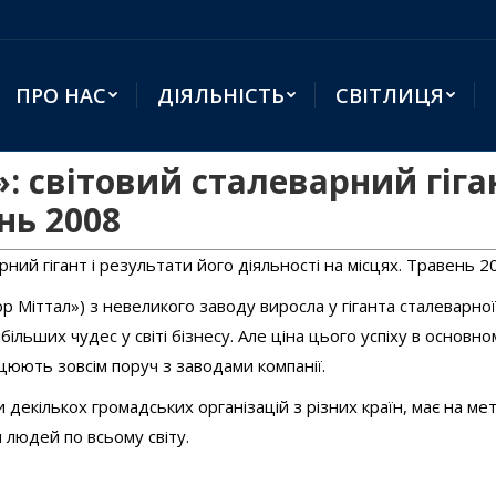
ПРО НАС
ДІЯЛЬНІСТЬ
СВІТЛИЦЯ
 світовий сталеварний гіган
нь 2008
рний гігант і результати його діяльності на місцях. Травень 2
ор Міттал») з невеликого заводу виросла у гіганта сталеварної
ільших чудес у світі бізнесу. Але ціна цього успіху в основно
ацюють зовсім поруч з заводами компанії.
екількох громадських організацій з різних країн, має на мет
 людей по всьому світу.