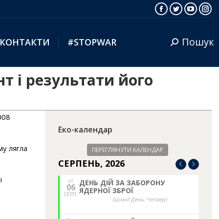
Facebook
Twitter
YouTub
Ins
Пошук
КОНТАКТИ
#STOPWAR
Search:
т і результати його
008
Еко-календар
му лягла
ПЕРЕГЛЯНУТИ КАЛЕНДАР
СЕРПЕНЬ, 2026
і
ЧТ.
ДЕНЬ ДІЙ ЗА ЗАБОРОНУ
06
ЯДЕРНОЇ ЗБРОЇ
СЕРП.
(Цілий День: Четвер)