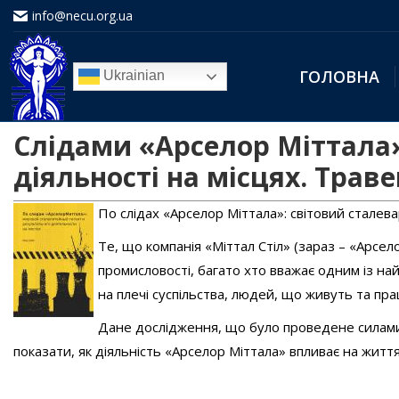
info@necu.org.ua
ГОЛОВНА
Ukrainian
Слідами «Арселор Міттала»:
діяльності на місцях. Траве
По слідах «Арселор Міттала»: світовий сталева
Те, що компанія «Міттал Стіл» (зараз – «Арсел
промисловості, багато хто вважає одним із найб
на плечі суспільства, людей, що живуть та пр
Дане дослідження, що було проведене силами д
показати, як діяльність «Арселор Міттала» впливає на життя