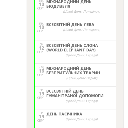
ПН.
МІЖНАРОДНИЙ ДЕНЬ
10
БІОДИЗЕЛЯ
СЕРП.
(Цілий День: Понеділок)
ПН.
ВСЕСВІТНІЙ ДЕНЬ ЛЕВА
10
(Цілий День: Понеділок)
СЕРП.
СР.
ВСЕСВІТНІЙ ДЕНЬ СЛОНА
12
(WORLD ELEPHANT DAY)
СЕРП.
(Цілий День: Середа)
НЕД,
МІЖНАРОДНИЙ ДЕНЬ
16
БЕЗПРИТУЛЬНИХ ТВАРИН
СЕРП.
(Цілий День: Неділя)
СР.
ВСЕСВЯТНІЙ ДЕНЬ
19
ГУМАНІТРАНОЇ ДОПОМОГИ
СЕРП.
(Цілий День: Середа)
СР.
ДЕНЬ ПАСІЧНИКА
19
(Цілий День: Середа)
СЕРП.