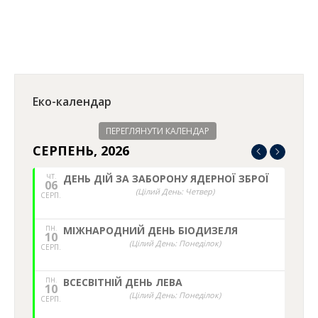
Facebook
Twitter
WhatsApp
LinkedIn
Еко-календар
ПЕРЕГЛЯНУТИ КАЛЕНДАР
СЕРПЕНЬ, 2026
ЧТ.
ДЕНЬ ДІЙ ЗА ЗАБОРОНУ ЯДЕРНОЇ ЗБРОЇ
06
(Цілий День: Четвер)
СЕРП.
ПН.
МІЖНАРОДНИЙ ДЕНЬ БІОДИЗЕЛЯ
10
(Цілий День: Понеділок)
СЕРП.
ПН.
ВСЕСВІТНІЙ ДЕНЬ ЛЕВА
10
(Цілий День: Понеділок)
СЕРП.