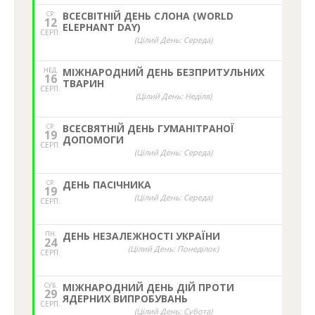
СР.
ВСЕСВІТНІЙ ДЕНЬ СЛОНА (WORLD
12
ELEPHANT DAY)
СЕРП.
(Цілий День: Середа)
НЕД,
МІЖНАРОДНИЙ ДЕНЬ БЕЗПРИТУЛЬНИХ
16
ТВАРИН
СЕРП.
(Цілий День: Неділя)
СР.
ВСЕСВЯТНІЙ ДЕНЬ ГУМАНІТРАНОЇ
19
ДОПОМОГИ
СЕРП.
(Цілий День: Середа)
СР.
ДЕНЬ ПАСІЧНИКА
19
(Цілий День: Середа)
СЕРП.
ПН.
ДЕНЬ НЕЗАЛЕЖНОСТІ УКРАЇНИ
24
(Цілий День: Понеділок)
СЕРП.
СУБ.
МІЖНАРОДНИЙ ДЕНЬ ДІЙ ПРОТИ
29
ЯДЕРНИХ ВИПРОБУВАНЬ
СЕРП.
(Цілий День: Субота)