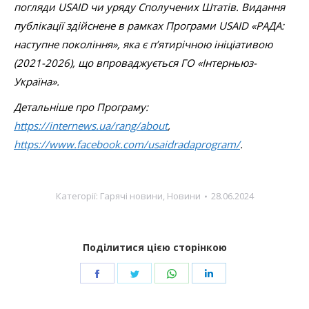
погляди USAID чи уряду Сполучених Штатів. Видання
публікації здійснене в рамках Програми USAID «РАДА:
наступне покоління», яка є п’ятирічною ініціативою
(2021-2026), що впроваджується ГО «Інтерньюз-
Україна».
Детальніше про Програму:
https://internews.ua/rang/about
,
https://www.facebook.com/usaidradaprogram/
.
Категорії:
Гарячі новини
,
Новини
28.06.2024
Поділитися цією сторінкою
Share
Share
Share
Share
on
on
on
on