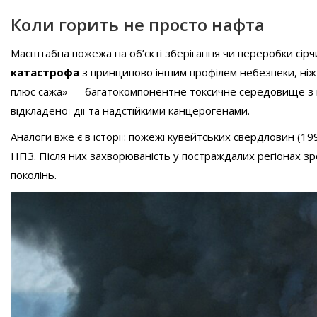
Коли горить не просто нафта
Масштабна пожежа на об’єкті зберігання чи переробки сір
катастрофа
з принципово іншим профілем небезпеки, ніж г
плюс сажа» — багатокомпонентне токсичне середовище з 
відкладеної дії та надстійкими канцерогенами.
Аналоги вже є в історії: пожежі кувейтських свердловин (19
НПЗ. Після них захворюваність у постраждалих регіонах зр
поколінь.