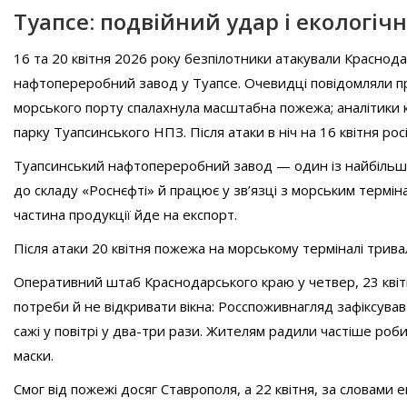
Туапсе: подвійний удар і екологіч
16 та 20 квітня 2026 року безпілотники атакували Краснодар
нафтопереробний завод у Туапсе. Очевидці повідомляли про
морського порту спалахнула масштабна пожежа; аналітики к
парку Туапсинського НПЗ. Після атаки в ніч на 16 квітня рос
Туапсинський нафтопереробний завод — один із найбільших 
до складу «Роснєфті» й працює у зв’язці з морським термі
частина продукції йде на експорт.
Після атаки 20 квітня пожежа на морському терміналі тривал
Оперативний штаб Краснодарського краю у четвер, 23 кві
потреби й не відкривати вікна: Росспоживнагляд зафіксув
сажі у повітрі у два-три рази. Жителям радили частіше роби
маски.
Смог від пожежі досяг Ставрополя, а 22 квітня, за словами е