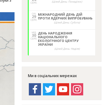
олуки з
(Цілий День: Понеділок)
СЕРП.
СУБ.
МІЖНАРОДНИЙ ДЕНЬ ДІЙ
29
ПРОТИ ЯДЕРНИХ ВИПРОБУВАНЬ
СЕРП.
(Цілий День: Субота)
НЕД,
ДЕНЬ НАРОДЖЕННЯ
30
НАЦІОНАЛЬНОГО
СЕРП.
ЕКОЛОГІЧНОГО ЦЕНТРУ
УКРАЇНИ
(Цілий День: Неділя)
Ми в соціальних мережах
facebook
twitter
youtube
instagram