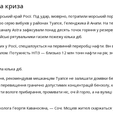
на криза
ський край Росії. Під удар, імовірно, потрапили морський пор
 серію вибухів у районах Туапсе, Геленджика й Анапи. На те
аналу Astra зафіксували понад десять точок горіння у резер
ійські рятувальники гасили пожежу кілька діб.
у Росії, спеціалізується на первинній переробці нафти. Він
налом. Потужність НПЗ — близько 12 млн тонн нафти на рік; з
а кілька діб.
тня, рекомендував мешканцям Туапсе не залишати домівки б
ав перевищення гранично допустимих концентрацій бензолу, к
ти вологе прибирання, промивати ніс, очі й горло, а на вулиці
колога Георгія Каваносяна, — Сочі. Місцеві жителі скаржаться 