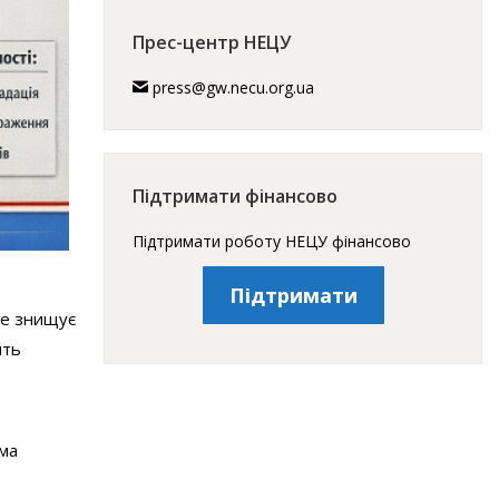
Прес-центр НЕЦУ
press@gw.necu.org.ua
Підтримати фінансово
Підтримати роботу НЕЦУ фінансово
Підтримати
ше знищує
ять
ема