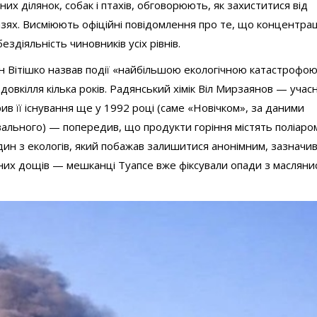
х ділянок, собак і птахів, обговорюють, як захиститися від
зях. Висміюють офіційні повідомлення про те, що концентрац
діяльність чиновників усіх рівнів.
н Вітішко назвав події «найбільшою екологічною катастрофою
овкілля кілька років. Радянський хімік Віл Мирзаянов — учас
в її існування ще у 1992 році (саме «Новічком», за даними
вального) — попередив, що продукти горіння містять поліаро
дин з екологів, який побажав залишитися анонімним, зазначи
тних дощів — мешканці Туапсе вже фіксували опади з маслян