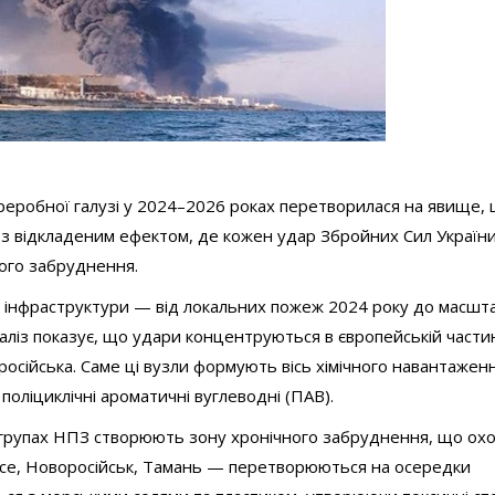
ереробної галузі у 2024–2026 роках перетворилася на явище,
на з відкладеним ефектом, де кожен удар Збройних Сил Україн
лого забруднення.
ї інфраструктури — від локальних пожеж 2024 року до масшт
наліз показує, що удари концентруються в європейській част
російська. Саме ці вузли формують вісь хімічного навантажен
поліциклічні ароматичні вуглеводні (ПАВ).
ій групах НПЗ створюють зону хронічного забруднення, що ох
апсе, Новоросійськ, Тамань — перетворюються на осередки