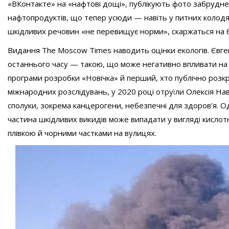
«ВКонтакте» на «нафтові дощі», публікують фото забруднени
нафтопродуктів, що тепер усюди — навіть у питних колодя
шкідливих речовин «не перевищує норми», скаржаться на без
Видання The Moscow Times наводить оцінки екологів. Євге
останнього часу — такою, що може негативно впливати на д
програми розробки «Новічка» й перший, хто публічно розкри
міжнародних розслідувань, у 2020 році отруїли Олексія На
сполуки, зокрема канцерогени, небезпечні для здоров’я. О
частина шкідливих викидів може випадати у вигляді кисло
плівкою й чорними частками на вулицях.