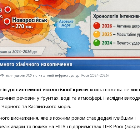
 після ударів ЗСУ по нафтовій інфраструктурі Росії (2024–2026)
тів до системної екологічної кризи
: кожна пожежа не ли
сичних речовин у ґрунтах, воді та атмосфері. Наслідки виход
Чорного та Каспійського морів.
чного виснаження, яке з кожним роком стає дедалі глибшим і
лік аварій та пожеж на НПЗ і підприємствах ПЕК Росії (зокр