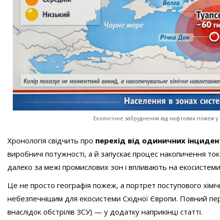
Екологічне забруднення від нафтових пожеж у РФ
Хронологія свідчить про
перехід від одиничних інциден
виробничі потужності, а й запускає процес накопичення ток
далеко за межі промислових зон і впливають на екосистеми 
Це не просто географія пожеж, а портрет поступового хімі
небезпечнішим для екосистеми Східної Європи. Повний пере
внаслідок обстрілів ЗСУ) — у додатку наприкінці статті.