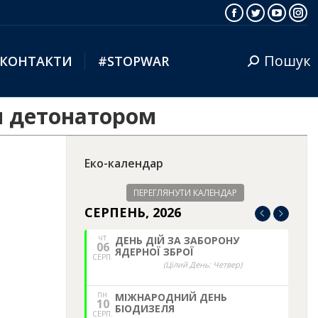
Facebook
Twitter
YouTub
Ins
Пошук
КОНТАКТИ
#STOPWAR
Search:
м детонатором
Еко-календар
ПЕРЕГЛЯНУТИ КАЛЕНДАР
СЕРПЕНЬ, 2026
ЧТ.
ДЕНЬ ДІЙ ЗА ЗАБОРОНУ
06
ЯДЕРНОЇ ЗБРОЇ
СЕРП.
(Цілий День: Четвер)
ПН.
МІЖНАРОДНИЙ ДЕНЬ
10
БІОДИЗЕЛЯ
СЕРП.