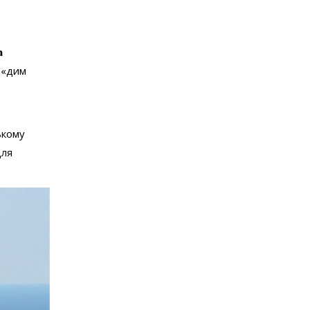
а
 «дим
ькому
для