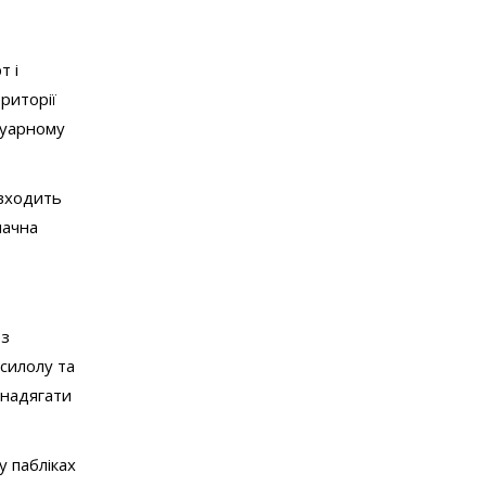
т і
риторії
вуарному
 входить
начна
ез
силолу та
 надягати
у пабліках