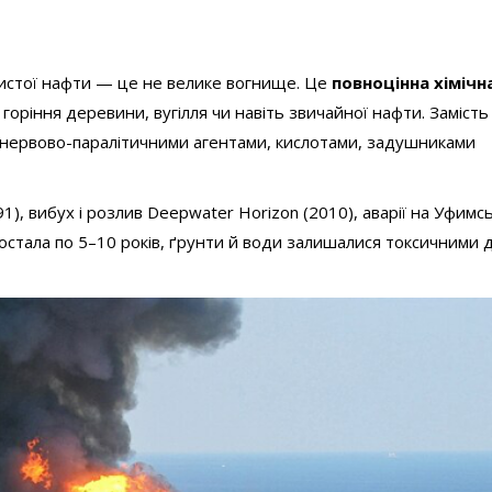
чистої нафти — це не велике вогнище. Це
повноцінна хімічн
оріння деревини, вугілля чи навіть звичайної нафти. Замість
нервово-паралітичними агентами, кислотами, задушниками
91), вибух і розлив Deepwater Horizon (2010), аварії на Уфимс
остала по 5–10 років, ґрунти й води залишалися токсичними 