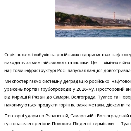
Серія пожеж і вибухів на російських підприємствах нафтоп
виходить за межі військової статистики. Це — хімічна вій
нафтовій інфраструктурі Росії запускає ланцюг довготрива
Ми спостерігаємо системну деградацію російської нафтово
уражень портів і трубопроводів у 2026-му. Просторовий а
від Кириші й Рязані до Самари, Волгограда, Туапсе та Ново
накопичуються продукти горіння, важкі метали, діоксини та 
Повторні удари по Рязанській, Самарській і Волгоградськ
густонаселені регіони Поволжя. Південні термінали — Ту