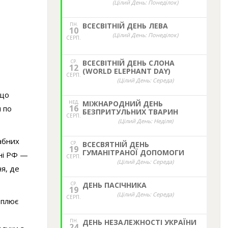
(Цілий День: Понеділок)
ПН.
ВСЕСВІТНІЙ ДЕНЬ ЛЕВА
10
(Цілий День: Понеділок)
СЕРП.
СР.
ВСЕСВІТНІЙ ДЕНЬ СЛОНА
12
(WORLD ELEPHANT DAY)
СЕРП.
(Цілий День: Середа)
 що
НЕД,
МІЖНАРОДНИЙ ДЕНЬ
16
и по
БЕЗПРИТУЛЬНИХ ТВАРИН
СЕРП.
(Цілий День: Неділя)
абних
СР.
ВСЕСВЯТНІЙ ДЕНЬ
19
ГУМАНІТРАНОЇ ДОПОМОГИ
ині РФ —
СЕРП.
(Цілий День: Середа)
ня, де
СР.
ДЕНЬ ПАСІЧНИКА
19
(Цілий День: Середа)
СЕРП.
оплює
ПН.
ДЕНЬ НЕЗАЛЕЖНОСТІ УКРАЇНИ
24