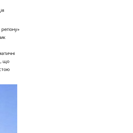
ія
 регіону»
ник
матичні
в, що
истою