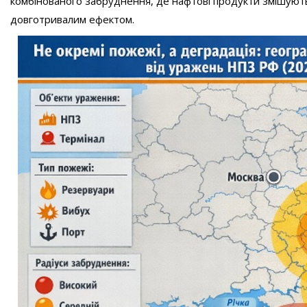
комбінованого забруднення, де нафтові продукти змішують
довготривалим ефектом.