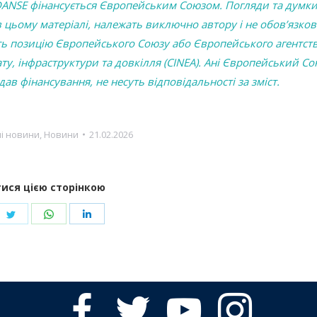
ANSE фінансується Європейським Союзом. Погляди та думки
 цьому матеріалі, належать виключно автору і не обов’язко
ь позицію Європейського Союзу або Європейського агентств
ту, інфраструктури та довкілля (CINEA). Ані Європейський Сою
дав фінансування, не несуть відповідальності за зміст.
і новини
,
Новини
21.02.2026
ися цією сторінкою
re
Share
Share
Share
on
on
on
ebook
Twitter
WhatsApp
LinkedIn
facebook
twitter
youtube
instagram