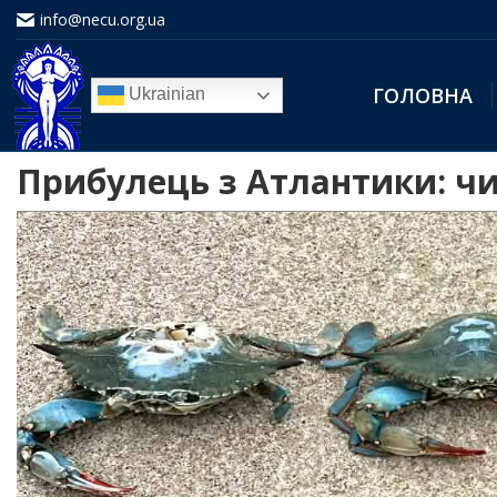
info@necu.org.ua
ГОЛОВНА
Ukrainian
Прибулець з Атлантики: ч