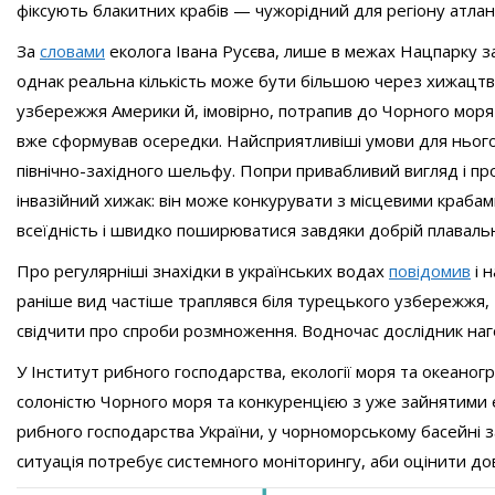
фіксують блакитних крабів — чужорідний для регіону атл
За
словами
еколога Івана Русєва, лише в межах Нацпарку 
однак реальна кількість може бути більшою через хижацтв
узбережжя Америки й, імовірно, потрапив до Чорного мор
вже сформував осередки. Найсприятливіші умови для нього 
північно-західного шельфу. Попри привабливий вигляд і про
інвазійний хижак: він може конкурувати з місцевими крабам
всеїдність і швидко поширюватися завдяки добрій плавальн
Про регулярніші знахідки в українських водах
повідомив
і 
раніше вид частіше траплявся біля турецького узбережжя, 
свідчити про спроби розмноження. Водночас дослідник на
У Інститут рибного господарства, екології моря та океаног
солоністю Чорного моря та конкуренцією з уже зайнятими 
рибного господарства України, у чорноморському басейні за
ситуація потребує системного моніторингу, аби оцінити дов