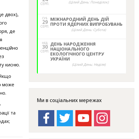
(Цілий День: Понеділок)
СЕРП.
е двох),
СУБ.
МІЖНАРОДНИЙ ДЕНЬ ДІЙ
29
ого
ПРОТИ ЯДЕРНИХ ВИПРОБУВАНЬ
СЕРП.
(Цілий День: Субота)
оря, де
я
НЕД,
ДЕНЬ НАРОДЖЕННЯ
30
тенційно
НАЦІОНАЛЬНОГО
СЕРП.
ЕКОЛОГІЧНОГО ЦЕНТРУ
ез
УКРАЇНИ
ту кисню.
(Цілий День: Неділя)
 Якщо
ою може
но.
Ми в соціальних мережах
ю
ації та
facebook
twitter
youtube
instagram
одах;