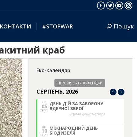
Facebook
Twitter
YouTub
Ins
Пошук
КОНТАКТИ
#STOPWAR
Search:
лакитний краб
Еко-календар
ПЕРЕГЛЯНУТИ КАЛЕНДАР
СЕРПЕНЬ, 2026
ЧТ.
ДЕНЬ ДІЙ ЗА ЗАБОРОНУ
06
ЯДЕРНОЇ ЗБРОЇ
СЕРП.
(Цілий День: Четвер)
ПН.
МІЖНАРОДНИЙ ДЕНЬ
10
БІОДИЗЕЛЯ
СЕРП.