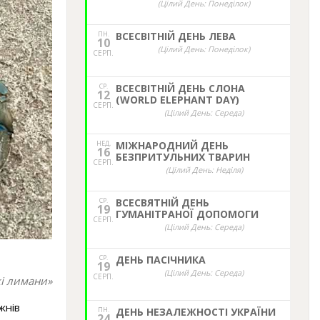
(Цілий День: Понеділок)
ПН.
ВСЕСВІТНІЙ ДЕНЬ ЛЕВА
10
(Цілий День: Понеділок)
СЕРП.
СР.
ВСЕСВІТНІЙ ДЕНЬ СЛОНА
12
(WORLD ELEPHANT DAY)
СЕРП.
(Цілий День: Середа)
НЕД,
МІЖНАРОДНИЙ ДЕНЬ
16
БЕЗПРИТУЛЬНИХ ТВАРИН
СЕРП.
(Цілий День: Неділя)
СР.
ВСЕСВЯТНІЙ ДЕНЬ
19
ГУМАНІТРАНОЇ ДОПОМОГИ
СЕРП.
(Цілий День: Середа)
СР.
ДЕНЬ ПАСІЧНИКА
19
(Цілий День: Середа)
СЕРП.
кі лимани»
жнів
ПН.
ДЕНЬ НЕЗАЛЕЖНОСТІ УКРАЇНИ
24