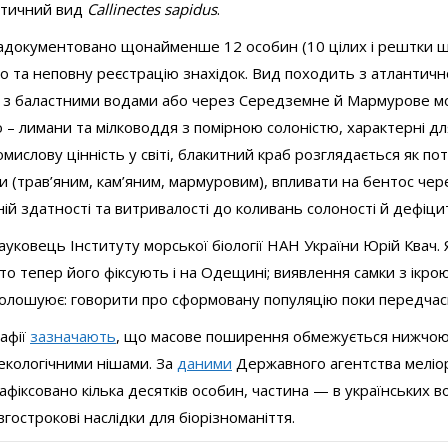
античний вид
Callinectes sapidus
.
задокументовано щонайменше 12 особин (10 цілих і рештки щ
о та неповну реєстрацію знахідок. Вид походить з атлантичн
я з баластними водами або через Середземне й Мармурове м
– лимани та мілководдя з помірною солоністю, характерні дл
мислову цінність у світі, блакитний краб розглядається як по
и (трав’яним, кам’яним, мармуровим), впливати на бентос чер
ій здатності та витривалості до коливань солоності й дефіци
науковець Інституту морської біології НАН України Юрій Квач.
то тепер його фіксують і на Одещині; виявлення самки з ікр
голошуює: говорити про сформовану популяцію поки передчас
рафії
зазначають
, що масове поширення обмежується нижчо
екологічними нішами. За
даними
Державного агентства меліор
фіксовано кілька десятків особин, частина — в українських в
гострокові наслідки для біорізноманіття.