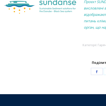
Проєкт SUND
висловлені в
відображают
питань кліма
орган, що на
Категорії:
Гаряч
Поділит
Sha
on
Fac