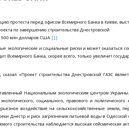
кцию протеста перед офисом Всемирного Банка в Киеве, выс
оекта по завершению строительства Днестровской
 500 млн долларов США.
[1]
ные экологические и социальные риски и может оказаться 
дит Всемирного Банка, скорее всего, только увеличит госуд
 сказал: «Проект строительства Днестровской ГАЭС являет
ставленный Национальным экологическим центром Украины.
кологического, социального, правового и политического х
ерьезное воздействие на сельскохозяйственные земли, пе
реки Днестр и риск загрязнения питьевой воды в Одесской 
аемого строительства наблюдается высокая сейсмическая ак