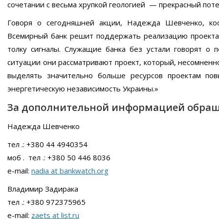
сочетании с весьма хрупкой геологией — прекрасный пот
Говоря о сегодняшней акции, Надежда Шевченко, коо
Всемирный банк решит поддержать реализацию проекта 
толку сигналы. Служащие банка без устали говорят о 
ситуации они рассматривают проект, который, несомненн
выделять значительно больше ресурсов проектам пов
энергетическую независимость Украины.»
За дополнительной информацией обращ
Надежда Шевченко
тел .: +380 44 4940354
моб . тел .: +380 50 446 8036
e-mail:
nadia at bankwatch.org
Владимир Задирака
тел .: +380 972375965
e-mail:
zaets at list.ru