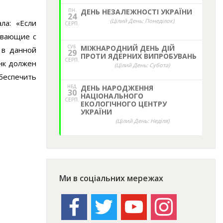
ПН.
ДЕНЬ НЕЗАЛЕЖНОСТІ УКРАЇНИ
24
(Цілий День: Понеділок)
ла: «Если
СЕРП.
ивающие с
СУБ.
МІЖНАРОДНИЙ ДЕНЬ ДІЙ
 в данной
29
ПРОТИ ЯДЕРНИХ ВИПРОБУВАНЬ
СЕРП.
анк должен
(Цілий День: Субота)
беспечить
НЕД,
ДЕНЬ НАРОДЖЕННЯ
30
НАЦІОНАЛЬНОГО
СЕРП.
ЕКОЛОГІЧНОГО ЦЕНТРУ
УКРАЇНИ
(Цілий День: Неділя)
Ми в соціальних мережах
facebook
twitter
youtube
instagram