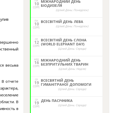
ПН.
МІЖНАРОДНИЙ ДЕНЬ
10
БІОДИЗЕЛЯ
СЕРП.
(Цілий День: Понеділок)
тупив
ПН.
ВСЕСВІТНІЙ ДЕНЬ ЛЕВА
10
(Цілий День: Понеділок)
СЕРП.
СР.
ВСЕСВІТНІЙ ДЕНЬ СЛОНА
совершенно
12
(WORLD ELEPHANT DAY)
СЕРП.
арственный
(Цілий День: Середа)
НЕД,
МІЖНАРОДНИЙ ДЕНЬ
16
БЕЗПРИТУЛЬНИХ ТВАРИН
ся весьма
СЕРП.
(Цілий День: Неділя)
СР.
ВСЕСВЯТНІЙ ДЕНЬ
 В отчете
19
ГУМАНІТРАНОЇ ДОПОМОГИ
СЕРП.
арактера,
(Цілий День: Середа)
реселение
СР.
ДЕНЬ ПАСІЧНИКА
области. В
19
(Цілий День: Середа)
СЕРП.
тивность в