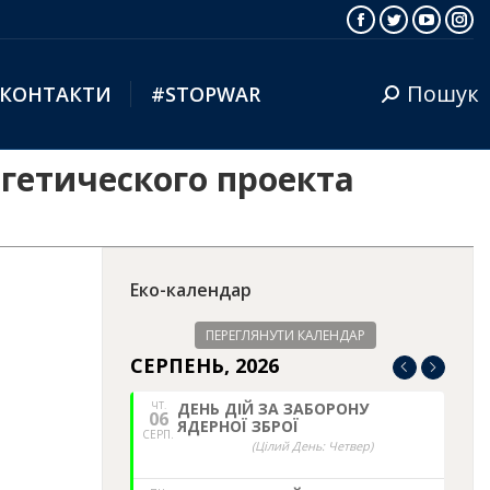
Facebook
Twitter
YouTub
Ins
Пошук
КОНТАКТИ
#STOPWAR
Search:
гетического проекта
Еко-календар
ПЕРЕГЛЯНУТИ КАЛЕНДАР
СЕРПЕНЬ, 2026
ЧТ.
ДЕНЬ ДІЙ ЗА ЗАБОРОНУ
06
ЯДЕРНОЇ ЗБРОЇ
СЕРП.
(Цілий День: Четвер)