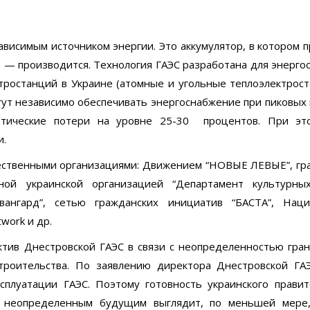
висимым источником энергии. Это аккумулятор, в котором 
м — производится. Технология ГАЭС разработана для энерг
ктростанций в Украине (атомные и угольные теплоэлектрос
гут независимо обеспечивать энергоснабжение при пиковых 
гетические потери на уровне 25-30 процентов. При э
и.
ественными организациями: Движением “НОВЫЕ ЛЕВЫЕ”, гр
нной украинской организацией “Департамент культурных
вангард”, сетью гражданских инициатив “БАСТА”, Нац
work и др.
ектив Днестровской ГАЭС в связи с неопределенностью гра
троительства. По заявлению директора Днестровской ГАЭ
луатации ГАЭС. Поэтому готовность украинского правит
с неопределенным будущим выглядит, по меньшей мере,