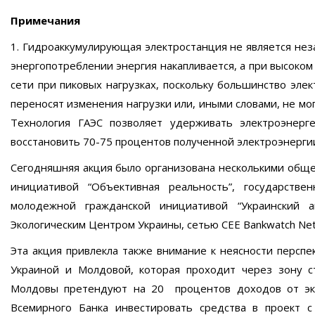
Примечания
1. Гидроаккумулирующая электростанция не является неза
энергопотреблении энергия накапливается, а при высоко
сети при пиковых нагрузках, поскольку большинство эле
переносят изменения нагрузки или, иными словами, не мо
Технология ГАЭС позволяет удерживать электроэнер
восстановить 70-75 процентов полученной электроэнерги
Сегодняшняя акция было организована несколькими общ
инициативой “Объективная реальность”, государстве
молодежной гражданской инициативой “Украинский а
Экологическим Центром Украины, сетью CEE Bankwatch Net
Эта акция привлекла также внимание к неясности персп
Украиной и Молдовой, которая проходит через зону с
Молдовы претендуют на 20 процентов доходов от эксп
Всемирного Банка инвестировать средства в проект 