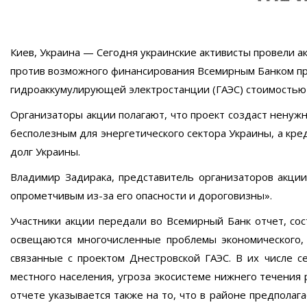
Киев, Украина — Сегодня украинские активисты провели а
против возможного финансирования Всемирным Банком пр
гидроаккумулирующей электростанции (ГАЭС) стоимостью
Организаторы акции полагают, что проект создаст ненуж
бесполезным для энергетического сектора Украины, а кре
долг Украины.
Владимир Задирака, представитель организаторов акции,
опрометчивым из-за его опасности и дороговизны».
Участники акции передали во Всемирный Банк отчет, со
освещаются многочисленные проблемы экономического, э
связанные с проектом Днестровской ГАЭС. В их числе с
местного населения, угроза экосистеме нижнего течения 
отчете указывается также на то, что в районе предполаг