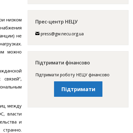
при низком
Прес-центр НЕЦУ
оснабжения
press@gw.necu.org.ua
танции) не
нагрузках.
том можно
Підтримати фінансово
ажданской
Підтримати роботу НЕЦУ фінансово
 связей”,
иональным
Підтримати
ниц между
С, власти
ельства и
 странно.