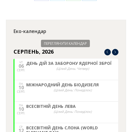
on
on
on
on
Facebook
Twitter
WhatsApp
LinkedIn
Еко-календар
ПЕРЕГЛЯНУТИ КАЛЕНДАР
СЕРПЕНЬ, 2026
ЧТ.
ДЕНЬ ДІЙ ЗА ЗАБОРОНУ ЯДЕРНОЇ ЗБРОЇ
06
(Цілий День: Четвер)
СЕРП.
ПН.
МІЖНАРОДНИЙ ДЕНЬ БІОДИЗЕЛЯ
10
(Цілий День: Понеділок)
СЕРП.
ПН.
ВСЕСВІТНІЙ ДЕНЬ ЛЕВА
10
(Цілий День: Понеділок)
СЕРП.
СР.
ВСЕСВІТНІЙ ДЕНЬ СЛОНА (WORLD
12