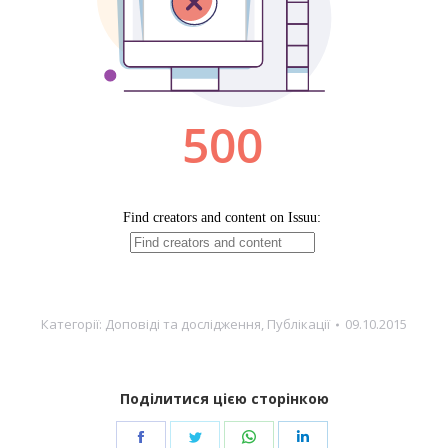
Категорії:
Доповіді та дослідження
,
Публікації
09.10.2015
Поділитися цією сторінкою
Share
Share
Share
Share