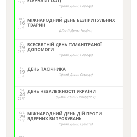
ELEPHANT DAY)
СЕРП.
(Цілий День: Середа)
НЕД,
МІЖНАРОДНИЙ ДЕНЬ БЕЗПРИТУЛЬНИХ
16
ТВАРИН
СЕРП.
(Цілий День: Неділя)
СР.
ВСЕСВЯТНІЙ ДЕНЬ ГУМАНІТРАНОЇ
19
ДОПОМОГИ
СЕРП.
(Цілий День: Середа)
СР.
ДЕНЬ ПАСІЧНИКА
19
(Цілий День: Середа)
СЕРП.
ПН.
ДЕНЬ НЕЗАЛЕЖНОСТІ УКРАЇНИ
24
(Цілий День: Понеділок)
СЕРП.
СУБ.
МІЖНАРОДНИЙ ДЕНЬ ДІЙ ПРОТИ
29
ЯДЕРНИХ ВИПРОБУВАНЬ
СЕРП.
(Цілий День: Субота)