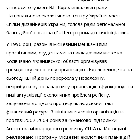
університету імені В.Г. Короленка, член ради
Національного екологічного центру України, член
Спілки дизайнерів України, голова ради регіональної
благодійної організації «Центр громадських ініціатив».
У 1996 році разом із місцевими мешканцями –
просвітянами, студентами та викладачами містечка
Косів Івано-Франківської області організував
громадську екологічну організацію «Едельвейс», яка на
сьогоднішній день переросла у незалежну,
неприбуткову, позапартійну організацію і функціонує на
ниві актуалізації екологічних проблем реґіону,
залучаючи до цього процесу як людський, так і
фінансовий ресурс. З ініціативи членів організації на
протязі 2002-2004 років за фінансової підтримки
Агентства міжнародного розвитку США на Косівщині
реалізовано Програму Місцевих екологічних планів дій