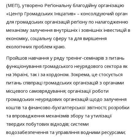
(МЕП), утворено Реґіональну благодійну організацію
«Центр Громадських Ініціатив» – консолідуючий орган
для громадських організацій реґіону по налагодженню
механізму залучення внутрішніх і зовнішніх інвестицій в
економіку, соціальну сферу та для вирішення
екологічних проблем краю.
Пройшов навчання у ряду тренінг-семінарів з питань
функціонування громадського неурядового сектора як
на Україні, так і за кордоном. Зокрема, це стосується
питань співпраці громадських організацій з органами
місцевого самоврядування; організації роботи
громадських неурядових організацій щодо залучення
коштів та фінансово-бухгалтерської звітності; розробки
та впровадження механізмів збору та утилізації
твердих побутових відходів; системи
водозабезпечення та управління водними ресурсами;