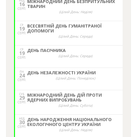
НЕД,
МІЖНАРОДНИЙ ДЕНЬ БЕЗПРИТУЛЬНИХ
16
ТВАРИН
СЕРП.
(Цілий День: Неділя)
СР.
ВСЕСВЯТНІЙ ДЕНЬ ГУМАНІТРАНОЇ
19
ДОПОМОГИ
СЕРП.
(Цілий День: Середа)
СР.
ДЕНЬ ПАСІЧНИКА
19
(Цілий День: Середа)
СЕРП.
ПН.
ДЕНЬ НЕЗАЛЕЖНОСТІ УКРАЇНИ
24
(Цілий День: Понеділок)
СЕРП.
СУБ.
МІЖНАРОДНИЙ ДЕНЬ ДІЙ ПРОТИ
29
ЯДЕРНИХ ВИПРОБУВАНЬ
СЕРП.
(Цілий День: Субота)
НЕД,
ДЕНЬ НАРОДЖЕННЯ НАЦІОНАЛЬНОГО
30
ЕКОЛОГІЧНОГО ЦЕНТРУ УКРАЇНИ
СЕРП.
(Цілий День: Неділя)