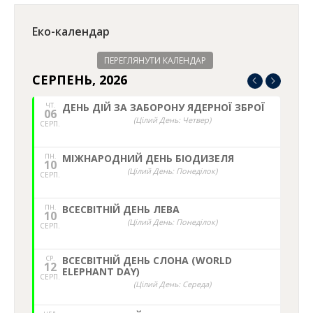
Еко-календар
ПЕРЕГЛЯНУТИ КАЛЕНДАР
СЕРПЕНЬ, 2026
ЧТ.
ДЕНЬ ДІЙ ЗА ЗАБОРОНУ ЯДЕРНОЇ ЗБРОЇ
06
(Цілий День: Четвер)
СЕРП.
ПН.
МІЖНАРОДНИЙ ДЕНЬ БІОДИЗЕЛЯ
10
(Цілий День: Понеділок)
СЕРП.
ПН.
ВСЕСВІТНІЙ ДЕНЬ ЛЕВА
10
(Цілий День: Понеділок)
СЕРП.
СР.
ВСЕСВІТНІЙ ДЕНЬ СЛОНА (WORLD
12
ELEPHANT DAY)
СЕРП.
(Цілий День: Середа)