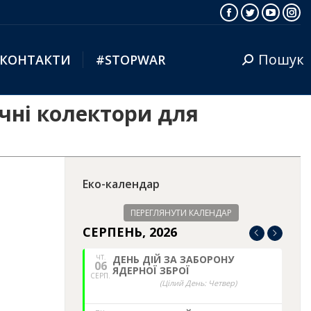
Facebook
Twitter
YouTub
Ins
Пошук
КОНТАКТИ
#STOPWAR
Search:
чні колектори для
Еко-календар
ПЕРЕГЛЯНУТИ КАЛЕНДАР
СЕРПЕНЬ, 2026
ЧТ.
ДЕНЬ ДІЙ ЗА ЗАБОРОНУ
06
ЯДЕРНОЇ ЗБРОЇ
СЕРП.
(Цілий День: Четвер)