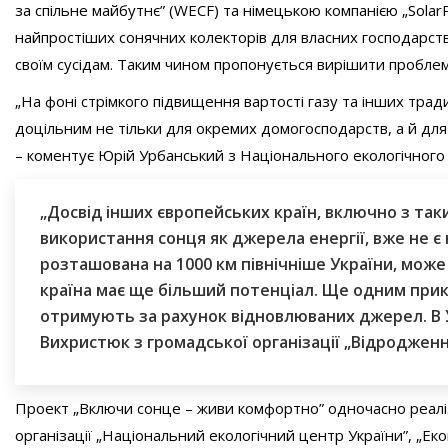
за спільне майбутнє” (WECF) та німецькою компанією „Solar
найпростіших сонячних колекторів для власних господарств
своїм сусідам. Таким чином пропонується вирішити проблем
„На фоні стрімкого підвищення вартості газу та інших тради
доцільним не тільки для окремих домогосподарств, а й для 
– коментує Юрій Урбанський з Національного екологічного
„Досвід інших європейських країн, включно з таки
використання сонця як джерела енергії, вже не 
розташована на 1000 км північніше України, може 
країна має ще більший потенціал. Ще одним прикл
отримують за рахунок відновлюваних джерел. В Ук
Вихристюк з громадської організації „Відродженн
Проект „Включи сонце – живи комфортно” одночасно реалізує
організації „Національний екологічний центр України”, „Еко