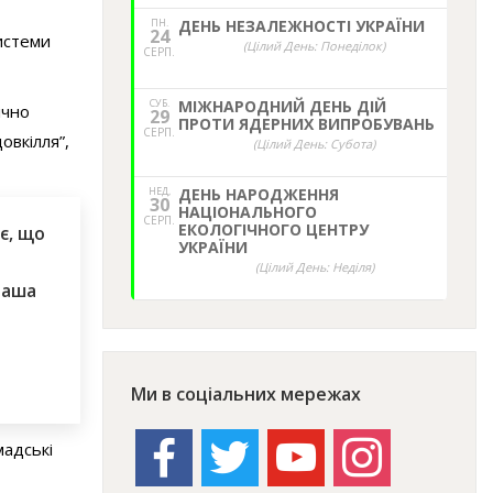
ПН.
ДЕНЬ НЕЗАЛЕЖНОСТІ УКРАЇНИ
24
истеми
(Цілий День: Понеділок)
СЕРП.
СУБ.
МІЖНАРОДНИЙ ДЕНЬ ДІЙ
ічно
29
ПРОТИ ЯДЕРНИХ ВИПРОБУВАНЬ
СЕРП.
овкілля”,
(Цілий День: Субота)
НЕД,
ДЕНЬ НАРОДЖЕННЯ
30
НАЦІОНАЛЬНОГО
СЕРП.
ЕКОЛОГІЧНОГО ЦЕНТРУ
є, що
УКРАЇНИ
(Цілий День: Неділя)
наша
Ми в соціальних мережах
facebook
twitter
youtube
instagram
мадські