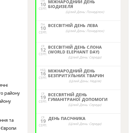
ПН.
МІЖНАРОДНИЙ ДЕНЬ
10
БІОДИЗЕЛЯ
СЕРП.
(Цілий День: Понеділок)
ПН.
ВСЕСВІТНІЙ ДЕНЬ ЛЕВА
10
(Цілий День: Понеділок)
СЕРП.
СР.
ВСЕСВІТНІЙ ДЕНЬ СЛОНА
12
(WORLD ELEPHANT DAY)
СЕРП.
(Цілий День: Середа)
НЕД,
МІЖНАРОДНИЙ ДЕНЬ
16
БЕЗПРИТУЛЬНИХ ТВАРИН
СЕРП.
(Цілий День: Неділя)
ячні
го району
СР.
ВСЕСВЯТНІЙ ДЕНЬ
19
ГУМАНІТРАНОЇ ДОПОМОГИ
айону
СЕРП.
(Цілий День: Середа)
СР.
ДЕНЬ ПАСІЧНИКА
ання та
19
(Цілий День: Середа)
СЕРП.
 Європи