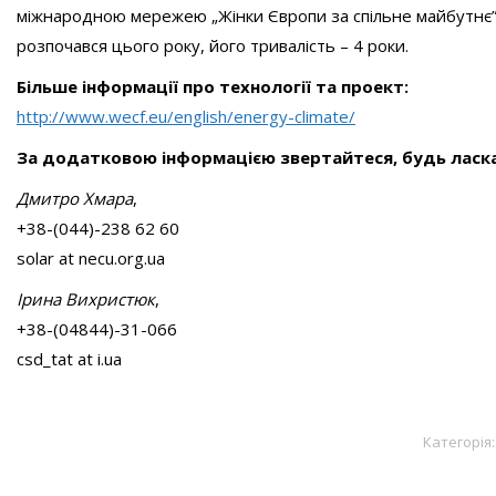
міжнародною мережею „Жінки Європи за спільне майбутнє” 
розпочався цього року, його тривалість – 4 роки.
Більше інформації про технології та проект:
http://www.wecf.eu/english/energy-climate/
За додатковою інформацією звертайтеся, будь ласка
Дмитро Хмара
,
+38-(044)-238 62 60
solar at necu.org.ua
Ірина Вихристюк
,
+38-(04844)-31-066
csd_tat at i.ua
Категорія