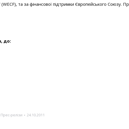
(WECF), та за фінансової підтримки Європейського Союзу. П
, до:
:
Прес-релізи
24.10.2011