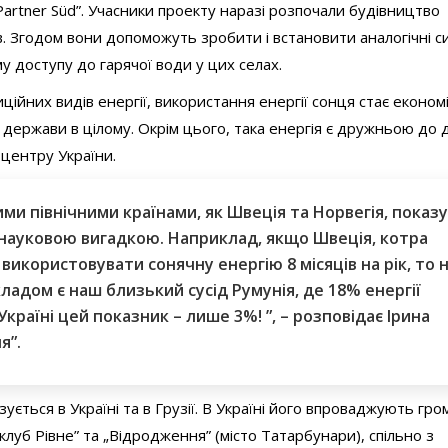
Partner Süd”. Учасники проекту наразі розпочали будівництво
. Згодом вони допоможуть зробити і встановити аналогічні с
у доступу до гарячої води у цих селах.
ційних видів енергії, використання енергії сонця стає економ
держави в цілому. Окрім цього, така енергія є дружньою до д
 центру України.
ми північними країнами, як Швеція та Норвегія, показу
є науковою вигадкою. Наприклад, якщо Швеція, котра
використовувати сонячну енергію 8 місяців на рік, то 
адом є наш близький сусід Румунія, де 18% енергії
раїні цей показник – лише 3%! ”, – розповідає Ірина
я”.
ться в Україні та в Грузії. В Україні його впроваджують гро
клуб Рівне” та „Відродження” (місто Татарбунари), спільно з