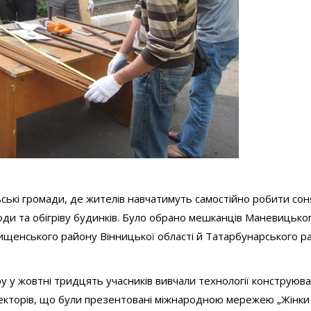
льські громади, де жителів навчатимуть самостійно робити сон
оди та обігріву будинків. Було обрано мешканців Маневицько
бищенського району Вінницької області й Татарбунарського р
ру у жовтні тридцять учасників вивчали технології конструюв
екторів, що були презентовані міжнародною мережею „Жінки