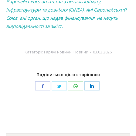
Європейського агентства з питань клімату,
інфраструктури та довкілля (CINEA). Ані Європейський
Союз, ані орган, що надав фінансування, не несуть
відповідальності за зміст.
Категорії:
Гарячі новини
,
Новини
03.02.2026
Поділитися цією сторінкою
Share
Share
Share
Share
on
on
on
on
Facebook
Twitter
WhatsApp
LinkedIn