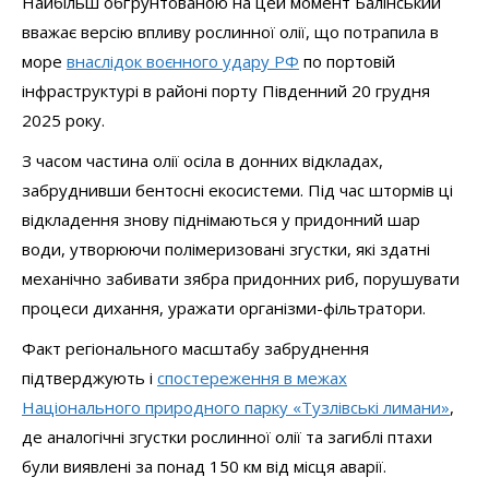
Найбільш обґрунтованою на цей момент Балінський
вважає версію впливу рослинної олії, що потрапила в
море
внаслідок воєнного удару РФ
по портовій
інфраструктурі в районі порту Південний 20 грудня
2025 року.
З часом частина олії осіла в донних відкладах,
забруднивши бентосні екосистеми. Під час штормів ці
відкладення знову піднімаються у придонний шар
води, утворюючи полімеризовані згустки, які здатні
механічно забивати зябра придонних риб, порушувати
процеси дихання, уражати організми-фільтратори.
Факт регіонального масштабу забруднення
підтверджують і
спостереження в межах
Національного природного парку «Тузлівські лимани»
,
де аналогічні згустки рослинної олії та загиблі птахи
були виявлені за понад 150 км від місця аварії.