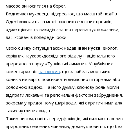
масово виноситися на берег.
Водночас науковець підкреслює, що масштаб події в
Одесі виходить за межі типових сезонних проявів,
адже щільність викидів значно перевищує показники,
зафіксовані в попередні роки.
Свою оцінку ситуації також надав
Іван Русєв
, еколог,
керівник науково-дослідного відділу Національного
природного парку «Тузлівські лимани». У публічних
коментарях він
наголосив
, що загибель морських
коників не варто пояснювати виключно штормами або
холодною водою. На його думку, ключову роль могли
відіграти локальні та регіональні фактори забруднення,
зокрема у придонному шарі води, які є критичними для
таких чутливих видів.
Таким чином, навіть серед фахівців, які визнають вплив
природних сезонних чинників, домінує позиція, що без