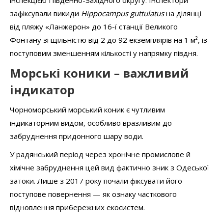
зафіксували викиди
Hippocampus guttulatus
на ділянці
від пляжу «Ланжерон» до 16-ї станції Великого
Фонтану зі щільністю від 2 до 92 екземплярів на 1 м², із
поступовим зменшенням кількості у напрямку півдня.
М
орські коники
–
важливий
індикатор
Чорноморський морський коник є чутливим
індикаторним видом, особливо вразливим до
забруднення придонного шару води.
У радянський період через хронічне промислове й
хімічне забруднення цей вид фактично зник з Одеської
затоки. Лише з 2017 року почали фіксувати його
поступове повернення — як ознаку часткового
відновлення прибережних екосистем.