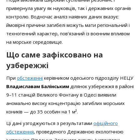
привернула увагу як науковців, так і державних органів
контролю. Водночас аналіз наявних даних вказує:
ймовірні причини загибелі можуть мати регіональний і
техногенний характер, пов’язаний із воєнним впливом
на морське середовище.
Що саме зафіксовано на
узбережжі
При
обстеженні
керівником одеського підрозділу НЕЦУ
Владислава
м
Балінськ
им
ділянок узбережжя в районі
9–11 станцій Великого Фонтану в Одесі виявили
аномально високу концентрацію загиблих морських
коників — до 35 особин на 1 м².
Ці дані узгоджуються з результатами
офіційного
обстеження
, проведеного Державною екологічною
інспекцією Південно-Західного округу. Інспектори