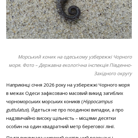
Морський коник на одеському узбережжі Чорного
моря. Фото – Державна екологічна інспекція Південно-
Західного округу
Наприкінці січня 2026 року на узбережжі Чорного моря
в межах Одеси зафіксовано масовий викид загиблих
чорноморських морських коників (
Hippocampus
guttulatus
). Йдеться не про поодинокі випадки, а про
надзвичайно високу щільність – місцями десятки
особин на один квадратний метр берегової лінії.
Подія викликала широкий суспільний резонанс і