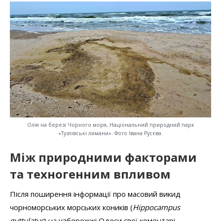
Олія на березі Чорного моря, Національний природний парк
«Тузлівські лимани». Фото Івана Русєва.
Між природними факторами
та техногенним впливом
Після поширення інформації про масовий викид
чорноморських морських коників (
Hippocampus
guttulatus
) на узбережжі Одеси свої коментарі