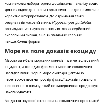
комплексних лабораторних досліджень – аналізу води,
донних відкладів і тканин організмів – подію неможливо
коректно інтерпретувати. До отримання таких
результатів масовий викид
Hippocampus guttulatus
розглядається науковою спільнотою як серйозний
екологічний сигнал, а не як звичайне сезонне
явище.Конец формы
Море як поле доказів екоциду
Масова загибель морських коників – це не ізольований
інцидент, а ще один фрагмент мозаїки екологічних
наслідків війни. Чорне море сьогодні фактично
перетворюється на простір фіксації доказів тривалого
техногенного впливу, який не завершився і продовжує
накопичуватися.
Завдання наукової спільноти та екологічних організацій