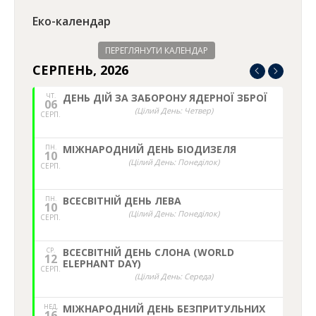
Еко-календар
ПЕРЕГЛЯНУТИ КАЛЕНДАР
СЕРПЕНЬ, 2026
ЧТ.
ДЕНЬ ДІЙ ЗА ЗАБОРОНУ ЯДЕРНОЇ ЗБРОЇ
06
(Цілий День: Четвер)
СЕРП.
ПН.
МІЖНАРОДНИЙ ДЕНЬ БІОДИЗЕЛЯ
10
(Цілий День: Понеділок)
СЕРП.
ПН.
ВСЕСВІТНІЙ ДЕНЬ ЛЕВА
10
(Цілий День: Понеділок)
СЕРП.
СР.
ВСЕСВІТНІЙ ДЕНЬ СЛОНА (WORLD
12
ELEPHANT DAY)
СЕРП.
(Цілий День: Середа)
НЕД,
МІЖНАРОДНИЙ ДЕНЬ БЕЗПРИТУЛЬНИХ
16