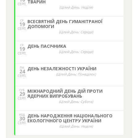
ТВАРИН
СЕРП.
(Цілий День: Неділя)
СР.
ВСЕСВЯТНІЙ ДЕНЬ ГУМАНІТРАНОЇ
19
ДОПОМОГИ
СЕРП.
(Цілий День: Середа)
СР.
ДЕНЬ ПАСІЧНИКА
19
(Цілий День: Середа)
СЕРП.
ПН.
ДЕНЬ НЕЗАЛЕЖНОСТІ УКРАЇНИ
24
(Цілий День: Понеділок)
СЕРП.
СУБ.
МІЖНАРОДНИЙ ДЕНЬ ДІЙ ПРОТИ
29
ЯДЕРНИХ ВИПРОБУВАНЬ
СЕРП.
(Цілий День: Субота)
НЕД,
ДЕНЬ НАРОДЖЕННЯ НАЦІОНАЛЬНОГО
30
ЕКОЛОГІЧНОГО ЦЕНТРУ УКРАЇНИ
СЕРП.
(Цілий День: Неділя)