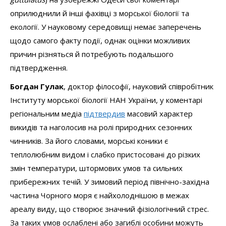
оприлюднили й інші фахівці з морської біології та
екології. У науковому середовищі немає заперечень
щодо самого факту події, однак оцінки можливих
причин різняться й потребують подальшого
підтвердження.
Богдан Гулак
, доктор філософії, науковий співробітник
Інституту морської біології НАН України, у коментарі
регіональним медіа
підтвердив
масовий характер
викидів та наголосив на ролі природних сезонних
чинників. За його словами, морські коники є
теплолюбним видом і слабко пристосовані до різких
змін температури, штормових умов та сильних
прибережних течій. У зимовий період північно-західна
частина Чорного моря є найхолоднішою в межах
ареалу виду, що створює значний фізіологічний стрес.
За таких умов ослаблені або загиблі особини можуть