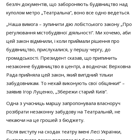
безліч документів, що забороняють будівництво над
куполом метро „Театральна”, воно все одно ведеться.
„Наша вимога – зупинити дію лобістського закону „Про
регулювання містобудівної діяльності”. Ми хочемо, аби
цей закон відмінили, і коли приймали рішення про
будівництво, прислухалися, у першу чергу, до
громадськості. Президент сказав, що припинить
незаконне будівництво в центрі, а водночас Верховна
Рада прийняла цей закон, який вигідний тільки
забудовникам. То нехай виконують свої обіцянки!” –
заявив Ігор Луценко, „Збережи старий Київ”.
Одна з учасниць маршу запропонувала власноруч
розібрати незаконну забудову на Театральній, не
чекаючи на це грошей з бюджету.
Після виступу на сходах театру імені Лесі Українки,
будівля якого також потерпає від близького