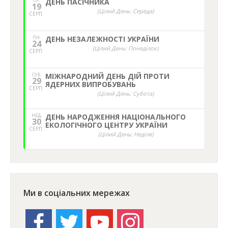
СР.
ДЕНЬ ПАСІЧНИКА
19
(Цілий День: Середа)
СЕРП.
ПН.
ДЕНЬ НЕЗАЛЕЖНОСТІ УКРАЇНИ
24
(Цілий День: Понеділок)
СЕРП.
СУБ.
МІЖНАРОДНИЙ ДЕНЬ ДІЙ ПРОТИ
29
ЯДЕРНИХ ВИПРОБУВАНЬ
СЕРП.
(Цілий День: Субота)
НЕД,
ДЕНЬ НАРОДЖЕННЯ НАЦІОНАЛЬНОГО
30
ЕКОЛОГІЧНОГО ЦЕНТРУ УКРАЇНИ
СЕРП.
(Цілий День: Неділя)
Ми в соціальних мережах
facebook
twitter
youtube
instagram