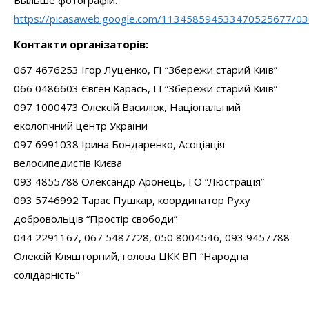
https://picasaweb.google.com/113458594533470525677/0
Контакти організаторів:
067 4676253 Ігор Луценко, ГІ “Збережи старий Київ”
066 0486603 Євген Карась, ГІ “Збережи старий Київ”
097 1000473 Олексій Василюк, Національний
екологічний центр України
097 6991038 Ірина Бондаренко, Асоціація
велосипедистів Києва
093 4855788 Олександр Аронець, ГО “Люстрація”
093 5746992 Тарас Пушкар, координатор Руху
добровольців “Простір свободи”
044 2291167, 067 5487728, 050 8004546, 093 9457788
Олексій Кляшторний, голова ЦКК ВП “Народна
солідарність”