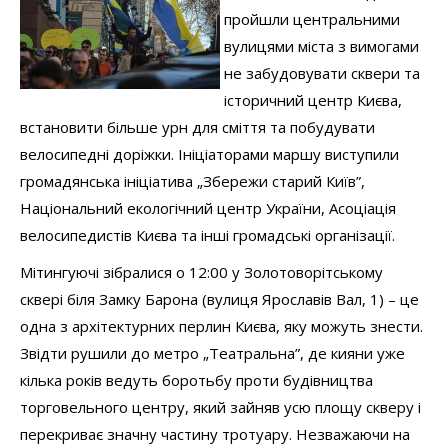
пройшли центральними
вулицями міста з вимогами
не забудовувати сквери та
історичний центр Києва,
встановити більше урн для сміття та побудувати
велосипедні доріжки. Ініціаторами маршу виступили
громадянська ініціатива „Збережи старий Київ”,
Національний екологічний центр України, Асоціація
велосипедистів Києва та інші громадські організації.
Мітингуючі зібралися о 12:00 у Золотоворітському
сквері біля Замку Барона (вулиця Ярославів Вал, 1) – це
одна з архітектурних перлин Києва, яку можуть знести.
Звідти рушили до метро „Театральна”, де кияни уже
кілька років ведуть боротьбу проти будівництва
торговельного центру, який зайняв усю площу скверу і
перекриває значну частину тротуару. Незважаючи на