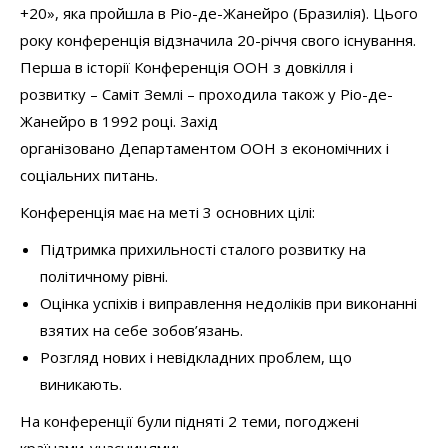
+20», яка пройшла в Ріо-де-Жанейро (Бразилія). Цього
року конференція відзначила 20-річчя свого існування.
Перша в історії Конференція ООН з довкілля і
розвитку – Саміт Землі – проходила також у Ріо-де-
Жанейро в 1992 році. Захід
організовано Департаментом ООН з економічних і
соціальних питань.
Конференція має на меті 3 основних цілі:
Підтримка прихильності сталого розвитку на
політичному рівні.
Оцінка успіхів і виправлення недоліків при виконанні
взятих на себе зобов’язань.
Розгляд нових і невідкладних проблем, що
виникають.
На конференції були підняті 2 теми, погоджені
країнами-учасницями: