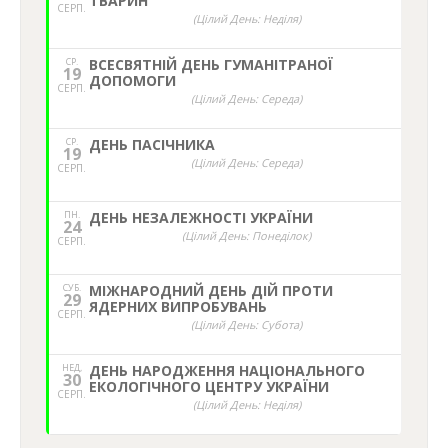
ТВАРИН
СЕРП.
(Цілий День: Неділя)
СР.
ВСЕСВЯТНІЙ ДЕНЬ ГУМАНІТРАНОЇ
19
ДОПОМОГИ
СЕРП.
(Цілий День: Середа)
СР.
ДЕНЬ ПАСІЧНИКА
19
(Цілий День: Середа)
СЕРП.
ПН.
ДЕНЬ НЕЗАЛЕЖНОСТІ УКРАЇНИ
24
(Цілий День: Понеділок)
СЕРП.
СУБ.
МІЖНАРОДНИЙ ДЕНЬ ДІЙ ПРОТИ
29
ЯДЕРНИХ ВИПРОБУВАНЬ
СЕРП.
(Цілий День: Субота)
НЕД,
ДЕНЬ НАРОДЖЕННЯ НАЦІОНАЛЬНОГО
30
ЕКОЛОГІЧНОГО ЦЕНТРУ УКРАЇНИ
СЕРП.
(Цілий День: Неділя)