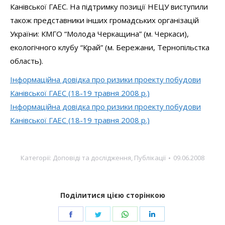
Канівської ГАЕС. На підтримку позиції НЕЦУ виступили
також представники інших громадських організацій
України: КМГО “Молода Черкащина” (м. Черкаси),
екологічного клубу “Край” (м. Бережани, Тернопільстка
область).
Інформаційна довідка про ризики проекту побудови
Канівської ГАЕС (18-19 травня 2008 р.)
Інформаційна довідка про ризики проекту побудови
Канівської ГАЕС (18-19 травня 2008 р.)
Категорії:
Доповіді та дослідження
,
Публікації
09.06.2008
Поділитися цією сторінкою
Share
Share
Share
Share