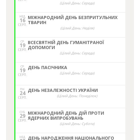
(Цілий День: Середа)
НЕД,
МІЖНАРОДНИЙ ДЕНЬ БЕЗПРИТУЛЬНИХ
16
ТВАРИН
СЕРП.
(Цілий День: Неділя)
СР.
ВСЕСВЯТНІЙ ДЕНЬ ГУМАНІТРАНОЇ
19
ДОПОМОГИ
СЕРП.
(Цілий День: Середа)
СР.
ДЕНЬ ПАСІЧНИКА
19
(Цілий День: Середа)
СЕРП.
ПН.
ДЕНЬ НЕЗАЛЕЖНОСТІ УКРАЇНИ
24
(Цілий День: Понеділок)
СЕРП.
СУБ.
МІЖНАРОДНИЙ ДЕНЬ ДІЙ ПРОТИ
29
ЯДЕРНИХ ВИПРОБУВАНЬ
СЕРП.
(Цілий День: Субота)
НЕД,
ДЕНЬ НАРОДЖЕННЯ НАЦІОНАЛЬНОГО