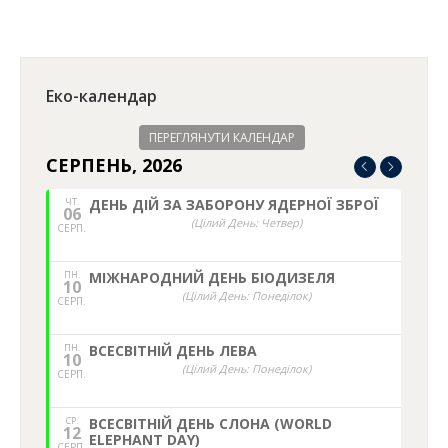
on
on
on
on
Facebook
Twitter
WhatsApp
LinkedIn
Еко-календар
ПЕРЕГЛЯНУТИ КАЛЕНДАР
СЕРПЕНЬ, 2026
ЧТ.
ДЕНЬ ДІЙ ЗА ЗАБОРОНУ ЯДЕРНОЇ ЗБРОЇ
06
(Цілий День: Четвер)
СЕРП.
ПН.
МІЖНАРОДНИЙ ДЕНЬ БІОДИЗЕЛЯ
10
(Цілий День: Понеділок)
СЕРП.
ПН.
ВСЕСВІТНІЙ ДЕНЬ ЛЕВА
10
(Цілий День: Понеділок)
СЕРП.
СР.
ВСЕСВІТНІЙ ДЕНЬ СЛОНА (WORLD
12
ELEPHANT DAY)
СЕРП.