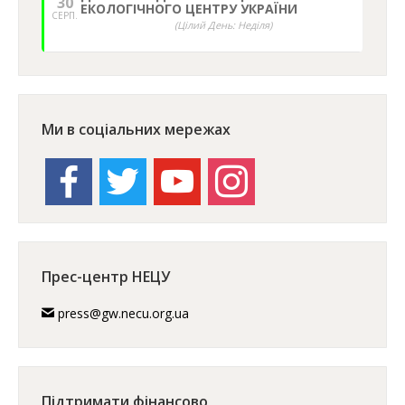
30
ЕКОЛОГІЧНОГО ЦЕНТРУ УКРАЇНИ
СЕРП.
(Цілий День: Неділя)
Ми в соціальних мережах
facebook
twitter
youtube
instagram
Прес-центр НЕЦУ
press@gw.necu.org.ua
Підтримати фінансово