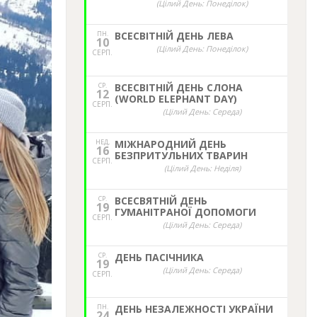
(Цілий День: Понеділок)
ПН.
ВСЕСВІТНІЙ ДЕНЬ ЛЕВА
10
(Цілий День: Понеділок)
СЕРП.
СР.
ВСЕСВІТНІЙ ДЕНЬ СЛОНА
12
(WORLD ELEPHANT DAY)
СЕРП.
(Цілий День: Середа)
НЕД,
МІЖНАРОДНИЙ ДЕНЬ
16
БЕЗПРИТУЛЬНИХ ТВАРИН
СЕРП.
(Цілий День: Неділя)
СР.
ВСЕСВЯТНІЙ ДЕНЬ
19
ГУМАНІТРАНОЇ ДОПОМОГИ
СЕРП.
(Цілий День: Середа)
СР.
ДЕНЬ ПАСІЧНИКА
19
(Цілий День: Середа)
СЕРП.
ПН.
ДЕНЬ НЕЗАЛЕЖНОСТІ УКРАЇНИ
24