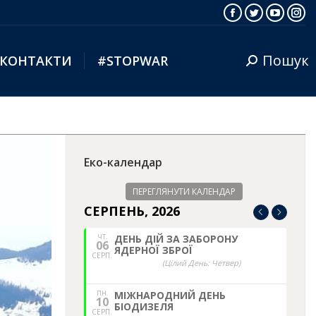
Facebook
Twitter
YouTub
Ins
Пошук
КОНТАКТИ
#STOPWAR
Search:
Еко-календар
ПЕРЕГЛЯНУТИ КАЛЕНДАР
СЕРПЕНЬ, 2026
ЧТ.
ДЕНЬ ДІЙ ЗА ЗАБОРОНУ
06
ЯДЕРНОЇ ЗБРОЇ
СЕРП.
(Цілий День: Четвер)
ПН.
МІЖНАРОДНИЙ ДЕНЬ
10
БІОДИЗЕЛЯ
СЕРП.