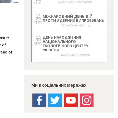
(Цілий День: Понеділок)
СЕРП.
СУБ.
МІЖНАРОДНИЙ ДЕНЬ ДІЙ
29
ПРОТИ ЯДЕРНИХ ВИПРОБУВАНЬ
СЕРП.
(Цілий День: Субота)
НЕД,
ДЕНЬ НАРОДЖЕННЯ
Winter
30
НАЦІОНАЛЬНОГО
СЕРП.
t of
ЕКОЛОГІЧНОГО ЦЕНТРУ
УКРАЇНИ
read of
(Цілий День: Неділя)
Ми в соціальних мережах
facebook
twitter
youtube
instagram