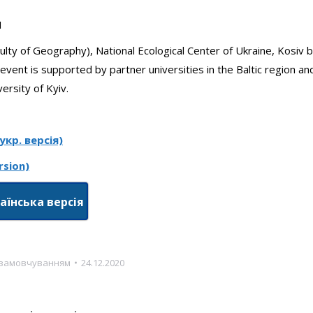
1
lty of Geography), National Ecological Center of Ukraine, Kosiv b
event is supported by partner universities in the Baltic region an
ersity of Kyiv.
кр. версія)
rsion)
аїнська версія
 замовчуванням
24.12.2020