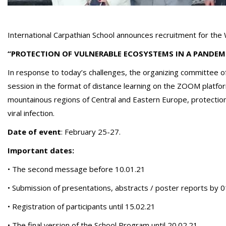
International Carpathian School announces recruitment for the W
“PROTECTION OF VULNERABLE ECOSYSTEMS IN A PANDEM
In response to today’s challenges, the organizing committee of
session in the format of distance learning on the ZOOM platfor
mountainous regions of Central and Eastern Europe, protection 
viral infection.
Date of event
: February 25-27.
Important dates:
• The second message before 10.01.21
• Submission of presentations, abstracts / poster reports by 
• Registration of participants until 15.02.21
• The final version of the School Program until 20.02.21