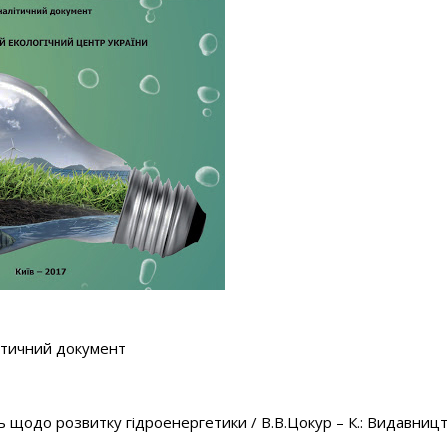
ітичний документ
ь щодо розвитку гідроенергетики / В.В.Цокур – К.: Видавниц