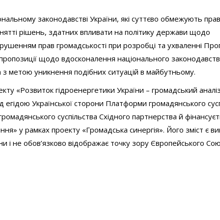
нальному законодавстві України, які суттєво обмежують прав
нятті рішень, здатних впливати на політику держави щодо
рушенням прав громадськості при розробці та ухваленні Про
ж пропозиції щодо вдосконалення національного законодавст
а з метою уникнення подібних ситуацій в майбутньому.
кту «Розвиток гідроенергетики України – громадський аналіз
під егідою Української сторони Платформи громадянського сус
 громадянського суспільства Східного партнерства й фінансує
» у рамках проекту «Громадська синергія». Його зміст є в
ни і не обов’язково відображає точку зору Європейського Сою