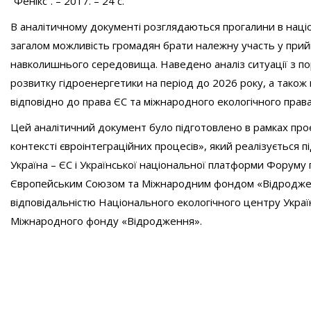
“Фенікс”. – 2017. – 24 с.
В аналітичному документі розглядаються прогалини в націо
загалом можливість громадян брати належну участь у прий
навколишнього середовища. Наведено аналіз ситуації з по
розвитку гідроенергетики на період до 2026 року, а тако
відповідно до права ЄС та міжнародного екологічного прав
Цей аналітичний документ було підготовлено в рамках прое
контексті євроінтеграційних процесів», який реалізується 
Україна – ЄС і Української національної платформи Форуму
Європейським Союзом та Міжнародним фондом «Відродження
відповідальністю Національного екологічного центру Украї
Міжнародного фонду «Відродження».