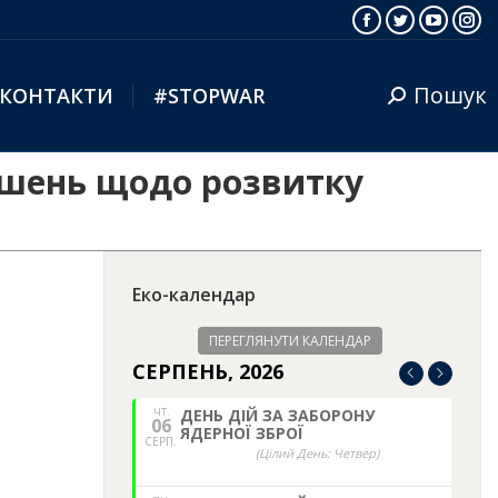
Facebook
Twitter
YouTub
Ins
Пошук
КОНТАКТИ
#STOPWAR
Search:
рішень щодо розвитку
Еко-календар
ПЕРЕГЛЯНУТИ КАЛЕНДАР
СЕРПЕНЬ, 2026
ЧТ.
ДЕНЬ ДІЙ ЗА ЗАБОРОНУ
06
ЯДЕРНОЇ ЗБРОЇ
СЕРП.
(Цілий День: Четвер)