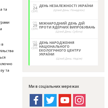
ПН.
ДЕНЬ НЕЗАЛЕЖНОСТІ УКРАЇНИ
24
а та
(Цілий День: Понеділок)
СЕРП.
грами
СУБ.
МІЖНАРОДНИЙ ДЕНЬ ДІЙ
29
ПРОТИ ЯДЕРНИХ ВИПРОБУВАНЬ
ва
СЕРП.
(Цілий День: Субота)
НЕД,
ДЕНЬ НАРОДЖЕННЯ
 в
30
НАЦІОНАЛЬНОГО
СЕРП.
ЕКОЛОГІЧНОГО ЦЕНТРУ
пільства
УКРАЇНИ
ться
(Цілий День: Неділя)
иключно
зу та
Ми в соціальних мережах
facebook
twitter
youtube
instagram