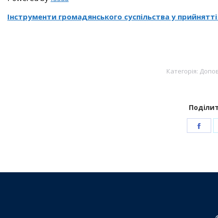
Інструменти громадянського суспільства у прийнятт
Категорія:
Допов
Поділит
Sha
on
Fac