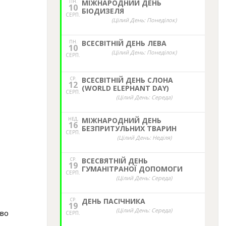
ПН.
МІЖНАРОДНИЙ ДЕНЬ
10
БІОДИЗЕЛЯ
СЕРП.
(Цілий День: Понеділок)
ПН.
ВСЕСВІТНІЙ ДЕНЬ ЛЕВА
10
(Цілий День: Понеділок)
СЕРП.
СР.
ВСЕСВІТНІЙ ДЕНЬ СЛОНА
12
(WORLD ELEPHANT DAY)
СЕРП.
(Цілий День: Середа)
НЕД,
МІЖНАРОДНИЙ ДЕНЬ
16
БЕЗПРИТУЛЬНИХ ТВАРИН
СЕРП.
(Цілий День: Неділя)
СР.
ВСЕСВЯТНІЙ ДЕНЬ
19
ГУМАНІТРАНОЇ ДОПОМОГИ
СЕРП.
(Цілий День: Середа)
СР.
ДЕНЬ ПАСІЧНИКА
19
(Цілий День: Середа)
тво
СЕРП.