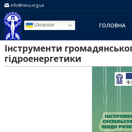
info@necu.org.ua
ГОЛОВНА
Ukrainian
Інструменти громадянськог
гідроенергетики