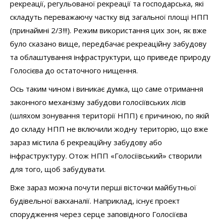
рекреації, регульованої рекреації та господарська, які
складуть переважаючу частку від загальної площі НПП
(принаймні 2/3!!!). Режим використання цих зон, як вже
було сказано вище, передбачає рекреаційну забудову
та облаштування інфраструктури, що приведе природу
Голосієва до остаточного нищення.
Ось таким чином і виникає думка, що саме отримання
законного механізму забудови голосіївських лісів
(шляхом зонування території НПП) є причиною, по якій
до складу НПП не включили жодну територію, що вже
зараз містила б рекреаційну забудову або
інфраструктуру. Отож НПП «Голосіївський» створили
для того, щоб забудувати.
Вже зараз можна почути перші вісточки майбутньої
будівельної вакханалії. Наприклад, існує проект
спорудження через серце заповідного Голосіїєва