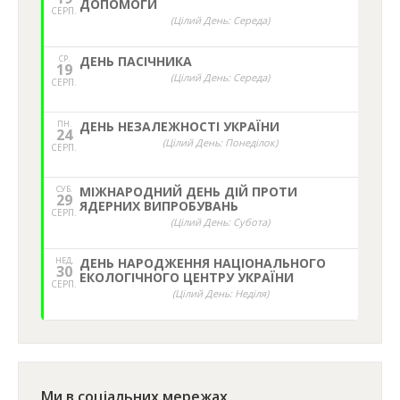
ДОПОМОГИ
СЕРП.
(Цілий День: Середа)
СР.
ДЕНЬ ПАСІЧНИКА
19
(Цілий День: Середа)
СЕРП.
ПН.
ДЕНЬ НЕЗАЛЕЖНОСТІ УКРАЇНИ
24
(Цілий День: Понеділок)
СЕРП.
СУБ.
МІЖНАРОДНИЙ ДЕНЬ ДІЙ ПРОТИ
29
ЯДЕРНИХ ВИПРОБУВАНЬ
СЕРП.
(Цілий День: Субота)
НЕД,
ДЕНЬ НАРОДЖЕННЯ НАЦІОНАЛЬНОГО
30
ЕКОЛОГІЧНОГО ЦЕНТРУ УКРАЇНИ
СЕРП.
(Цілий День: Неділя)
Ми в соціальних мережах