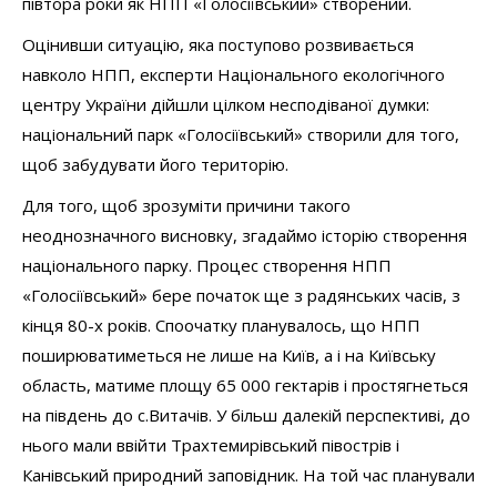
півтора роки як НПП «Голосіївський» створений.
Оцінивши ситуацію, яка поступово розвивається
навколо НПП, експерти Національного екологічного
центру України дійшли цілком несподіваної думки:
національний парк «Голосіївський» створили для того,
щоб забудувати його територію.
Для того, щоб зрозуміти причини такого
неоднозначного висновку, згадаймо історію створення
національного парку. Процес створення НПП
«Голосіївський» бере початок ще з радянських часів, з
кінця 80-х років. Споочатку планувалось, що НПП
поширюватиметься не лише на Київ, а і на Київську
область, матиме площу 65 000 гектарів і простягнеться
на південь до с.Витачів. У більш далекій перспективі, до
нього мали ввійти Трахтемирівський півострів і
Канівський природний заповідник. На той час планували