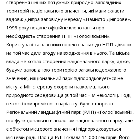
створення і інших потужних природно-заповідіних
територій національного значення, які мали скласти
вздовж Дніпра заповідну мережу «Намисто Дніпрове».
1993 року подане офіційне клопотання про
необхідність створення НПП «Голосіївський».
Користувачі та власники проектованих до НПП ділянок
на той час дали згоду на входження в нього. Та міська
влада не хотіла створення національного парку, адже,
будучи заповідною територією загальнодержавного
значення, національний парк підпорядковується не
місту, а Міністерству охорони навколишнього
природного середовища (в той час – Мінекології). Тоді,
в якості компромісного варіанту, було створено
Регіональний ландшафтний парк (РЛП) «Голосіївський»,
що функціонально є аналогом національного парку, але
є об’єктом місцевого значення і підпорядковується
місцевій раді. Площа РЛП склала 11 000 гектарів. Його