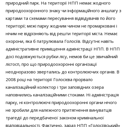
природний парк. На території НПП немає жодного
природоохоронного знаку чи інформаційного аншлагу з
картами та схемами пересування відвідувачів по його
території; межі парку жодним чином не промарковані і
нічим не відрізняють від решти території міста. Немає
охорони, яка б патрулювала Голосіїв. Відсутнє навіть
адміністративне приміщення адміністрації НПП. В НПП
досі подовжуються рубки лісу, немов би це звичайний
лісгосп, про що природоохоронні організації
неодноразово звертались до контролюючих органів. В
2008 році на території Голосієва прорвало
каналізаційний колектор і три заповідних озера
наповнились каналізаційними стоками. Ні адміністрація
парку, ні контролюючі природоохоронні органи нічого
не зробили для належного притягнення винуватців
трагедії до передбаченої законом кримінальної
відповідальності. Фактично, зараз НПП «Голосіївський»