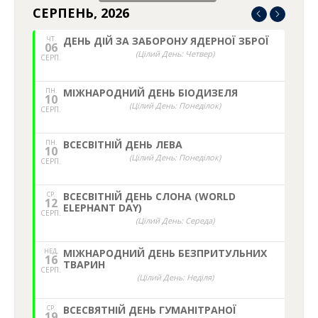
СЕРПЕНЬ, 2026
ЧТ.
ДЕНЬ ДІЙ ЗА ЗАБОРОНУ ЯДЕРНОЇ ЗБРОЇ
06
(Цілий День: Четвер)
СЕРП.
ПН.
МІЖНАРОДНИЙ ДЕНЬ БІОДИЗЕЛЯ
10
(Цілий День: Понеділок)
СЕРП.
ПН.
ВСЕСВІТНІЙ ДЕНЬ ЛЕВА
10
(Цілий День: Понеділок)
СЕРП.
СР.
ВСЕСВІТНІЙ ДЕНЬ СЛОНА (WORLD
12
ELEPHANT DAY)
СЕРП.
(Цілий День: Середа)
НЕД,
МІЖНАРОДНИЙ ДЕНЬ БЕЗПРИТУЛЬНИХ
16
ТВАРИН
СЕРП.
(Цілий День: Неділя)
СР.
ВСЕСВЯТНІЙ ДЕНЬ ГУМАНІТРАНОЇ
19