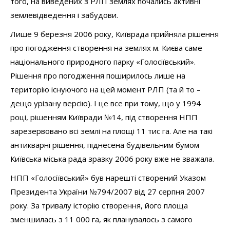
того, на виведених з РЛП землях почались активні
землевідведення і забудови.
Лише 9 березня 2006 року, Київрада прийняла рішення
про погодження створення на землях м. Києва саме
національного природного парку «Голосіївський».
Рішення про погодження поширилось лише на
територію існуючого на цей момент РЛП (та й то –
дещо урізану версію). І це все при тому, що у 1994
році, рішенням Київради №14, під створення НПП
зарезервовано всі землі на площі 11 тис га. Але на такі
антикварні рішення, піднесена будівельним бумом
Київська міська рада зразку 2006 року вже не зважала.
НПП «Голосіївський» був нарешті створений Указом
Президента України №794/2007 від 27 серпня 2007
року. За тривалу історію створення, його площа
зменшилась з 11 000 га, як планувалось з самого