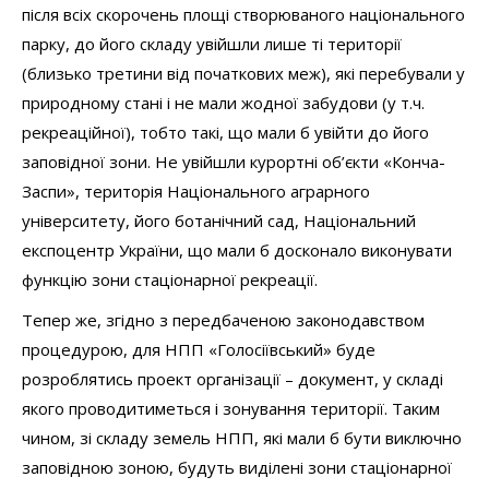
після всіх скорочень площі створюваного національного
парку, до його складу увійшли лише ті території
(близько третини від початкових меж), які перебували у
природному стані і не мали жодної забудови (у т.ч.
рекреаційної), тобто такі, що мали б увійти до його
заповідної зони. Не увійшли курортні об’єкти «Конча-
Заспи», територія Національного аграрного
університету, його ботанічний сад, Національний
експоцентр України, що мали б досконало виконувати
функцію зони стаціонарної рекреації.
Тепер же, згідно з передбаченою законодавством
процедурою, для НПП «Голосіївський» буде
розроблятись проект організації – документ, у складі
якого проводитиметься і зонування території. Таким
чином, зі складу земель НПП, які мали б бути виключно
заповідною зоною, будуть виділені зони стаціонарної