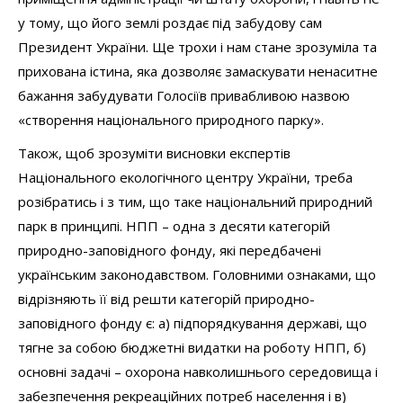
у тому, що його землі роздає під забудову сам
Президент України. Ще трохи і нам стане зрозуміла та
прихована істина, яка дозволяє замаскувати ненаситне
бажання забудувати Голосіїв привабливою назвою
«створення національного природного парку».
Також, щоб зрозуміти висновки експертів
Національного екологічного центру України, треба
розібратись і з тим, що таке національний природний
парк в принципі. НПП – одна з десяти категорій
природно-заповідного фонду, які передбачені
українським законодавством. Головними ознаками, що
відрізняють її від решти категорій природно-
заповідного фонду є: а) підпорядкування державі, що
тягне за собою бюджетні видатки на роботу НПП, б)
основні задачі – охорона навколишнього середовища і
забезпечення рекреаційних потреб населення і в)