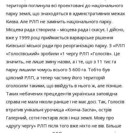
територія поглинула всі проектовані до національного
парку землі, що знаходяться в адміністративних межах
Києва. Але РЛП не замінить національного парку.
Місцева рада створила – місцева рада і скасує. І дійсно,
вже у 1999 році приймається варварське рішення
Київської міської ради про реорганізацію парку. З «РЛП
«Голосіївський» зробили «1 чергу РЛП «Голосіїв». Це
значить, не лише зміну назви, а і те, що з 11 тис га
парку лишили чомусь всього 5 600 га. Тобто був
цілісний РЛП, а тепер частину його територій
оголосили такими, що ввійдуть в нього ж, але пізніше.
Таких небачених прецедентів українська заповідна
справа не мала ніколи раніше і не має досі. Так, Голосіїв
втратив унікальні урочища «Конча-Заспа», острів
Галерний, сотні гектарів лісів і інші землі. Мову про
«другу чергу» РЛП після того вже ніхто не вів. Більше