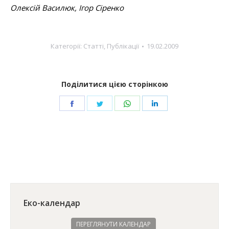
Олексій Василюк, Ігор Сіренко
Категорії:
Cтатті
,
Публікації
19.02.2009
Поділитися цією сторінкою
Share
Share
Share
Share
on
on
on
on
Facebook
Twitter
WhatsApp
LinkedIn
Еко-календар
ПЕРЕГЛЯНУТИ КАЛЕНДАР