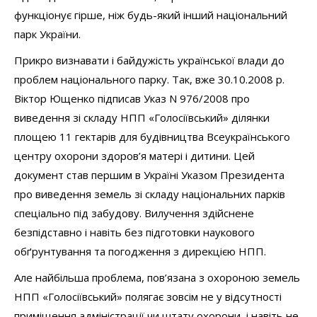
функціонує гірше, ніж будь-який інший національний
парк України.
Прикро визнавати і байдужість української влади до
проблем національного парку. Так, вже 30.10.2008 р.
Віктор Ющенко підписав Указ N 976/2008 про
виведення зі складу НПП «Голосіївський» ділянки
площею 11 гектарів для будівництва Всеукраїнського
центру охорони здоров’я матері і дитини. Цей
документ став першим в Україні Указом Президента
про виведення земель зі складу національних парків
спеціально під забудову. Вилучення здійснене
безпідставно і навіть без підготовки наукового
обґрунтування та погодження з дирекцією НПП.
Але найбільша проблема, пов’язана з охороною земель
НПП «Голосіївський» полягає зовсім не у відсутності
приміщення адміністрації чи штату охорони, і навіть не