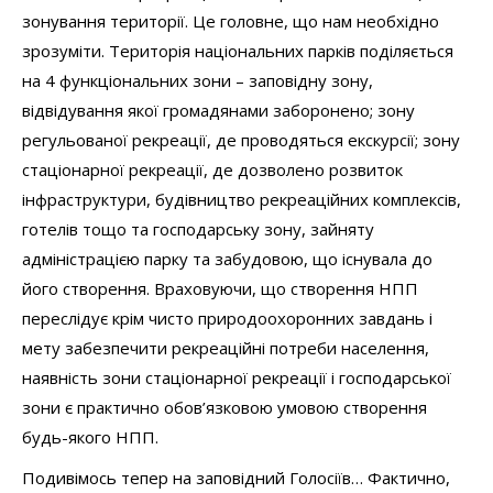
зонування території. Це головне, що нам необхідно
зрозуміти. Територія національних парків поділяється
на 4 функціональних зони – заповідну зону,
відвідування якої громадянами заборонено; зону
регульованої рекреації, де проводяться екскурсії; зону
стаціонарної рекреації, де дозволено розвиток
інфраструктури, будівництво рекреаційних комплексів,
готелів тощо та господарську зону, зайняту
адміністрацією парку та забудовою, що існувала до
його створення. Враховуючи, що створення НПП
переслідує крім чисто природоохоронних завдань і
мету забезпечити рекреаційні потреби населення,
наявність зони стаціонарної рекреації і господарської
зони є практично обов’язковою умовою створення
будь-якого НПП.
Подивімось тепер на заповідний Голосіїв… Фактично,