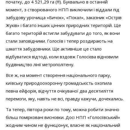
початку, до 4 521,29 га (!!!). Буквально в останній
момент, з створюваного НПП виключили і віддали під
забудову урочища «Бичок», «Покал», заказник «Острів
Жуків» і багато інших цінних природних територій. Ще
багато територій встигли забудувати до того, як вони
стали заповідними. Голосіїв і тепер роздирають на
шмаття забудовники. Ще активніше це стало
відбуватися відтоді, коли вздовж Голосієва відновили
будівництво лінії метрополітену.
Все ж, на момент створення національного парку,
київську природоохоронну громадськість охопила
певна ейфорія, відчуття очікуваної два десятиліття
перемоги, яку, навіть не всі, правду кажучи, дочекались.
Та тепер, півтора роки по тому, можна робити значно
більш помірковані висновки. Досі НПП «Голосіївський»
жодним чином не функціонує, власне як національний