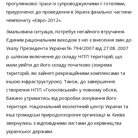
прогулянкової траси із супроводжуючими її готелями,
приуроченої до проведення в Україні фінальної частини
чемпіонату «Євро-2012».
Змальована ситуація, потребує негайного втручання.
Єдиним раціональним виходом з неї є внесення змін до
Указу Президента України № 794/2007 від 27.08. 2007
р. шляхом включення до складу НПП територій, що
мали увійти до його складу початково (зокрема
територій, які зайняті рекреаційними комплексами та
іншою інфраструктурою). Також, до завершення
створення НПП «Голосіївський» у повному обсязі,
бажано утриматись від розробки зонування його
території. Національний екологічний центр України та
інші громадські природоохоронні організації м. Києва
звернулись з відповідними листами до керівництва
української держави.