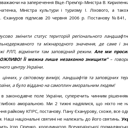
езважаючи на заперечення Віце-Прем’єр-Міністра В. Кириленка
тенка, Міністра культури і туризму І. Ліхового, а тако
. Єхануров підписав 20 червня 2006 р. Постанову №841, д
сово змінити статус територій регіонального ландшафтн
альнодержавного та міжнародного значення, де саме і зн
ежі РЛП, відмінити там заповідний режим.
Але ми проси
НЕМОЖЛИВО! Її можна лише незаконно знищити”
– говори
ного центру України.
 цінних, у світовому вимірі, ландшафтів та заповідних тер
раїни, а було віддано на самоплин аморальним людям!
 в законодавче поле України, суперечить чинним рішенням
 глибоко аморальною. Ми 2 тижні надіялися, що ніхто не 
ння райкому КПРС, постанову. Пану Єханурову, схоже, все одн
. Наші національні святині не належать до його святинь.
Ук
ить Ігор Сіренко, координатор Всеукраїнської громадянсько