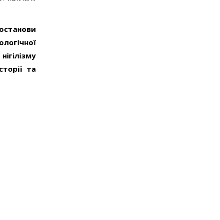
Постанови
логічної
нігілізму
сторії та