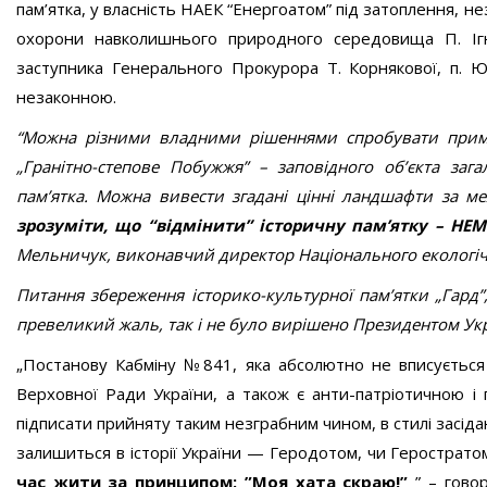
пам’ятка, у власність НАЕК “Енергоатом” під затоплення, н
охорони навколишнього природного середовища П. Ігна
заступника Генерального Прокурора Т. Корнякової, п. Ю
незаконною.
“Можна різними владними рішеннями спробувати приму
„Гранітно-степове Побужжя” – заповідного об’єкта заг
пам’ятка. Можна вивести згадані цінні ландшафти за м
зрозуміти, що “відмінити” історичну пам’ятку – 
Мельничук, виконавчий директор Національного екологіч
Питання збереження історико-культурної пам’ятки „Гард”,
превеликий жаль, так і не було вирішено Президентом Ук
„Постанову Кабміну №841, яка абсолютно не вписується
Верховної Ради України, а також є анти-патріотичною і
підписати прийняту таким незграбним чином, в стилі засіда
залишиться в історії України — Геродотом, чи Геростратом
час жити за принципом: ”Моя хата скраю!”
” – говор