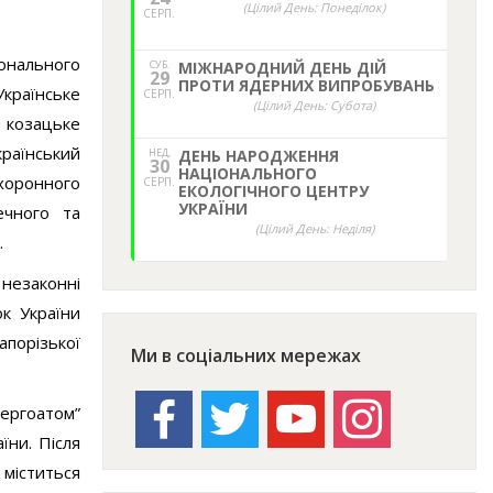
(Цілий День: Понеділок)
СЕРП.
онального
СУБ.
МІЖНАРОДНИЙ ДЕНЬ ДІЙ
29
ПРОТИ ЯДЕРНИХ ВИПРОБУВАНЬ
Українське
СЕРП.
(Цілий День: Субота)
е козацьке
країнський
НЕД,
ДЕНЬ НАРОДЖЕННЯ
30
НАЦІОНАЛЬНОГО
охоронного
СЕРП.
ЕКОЛОГІЧНОГО ЦЕНТРУ
УКРАЇНИ
ечного та
(Цілий День: Неділя)
.
 незаконні
к України
апорізької
Ми в соціальних мережах
facebook
twitter
youtube
instagram
нергоатом”
їни. Після
міститься