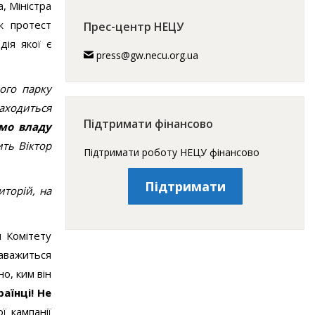
, Міністра
ж протест
Прес-центр НЕЦУ
ія якої є
press@gw.necu.org.ua
ого парку
аходиться
Підтримати фінансово
мо владу
ть Віктор
Підтримати роботу НЕЦУ фінансово
Підтримати
иторій, на
 Комітету
наважиться
о, ким він
раїнці! Не
ї кампанії