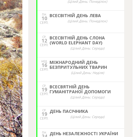
(Цілий День: Понеділок)
ПН.
ВСЕСВІТНІЙ ДЕНЬ ЛЕВА
10
(Цілий День: Понеділок)
СЕРП.
СР.
ВСЕСВІТНІЙ ДЕНЬ СЛОНА
12
(WORLD ELEPHANT DAY)
СЕРП.
(Цілий День: Середа)
НЕД,
МІЖНАРОДНИЙ ДЕНЬ
16
БЕЗПРИТУЛЬНИХ ТВАРИН
СЕРП.
(Цілий День: Неділя)
СР.
ВСЕСВЯТНІЙ ДЕНЬ
19
ГУМАНІТРАНОЇ ДОПОМОГИ
СЕРП.
(Цілий День: Середа)
СР.
ДЕНЬ ПАСІЧНИКА
19
(Цілий День: Середа)
СЕРП.
ПН.
ДЕНЬ НЕЗАЛЕЖНОСТІ УКРАЇНИ
24