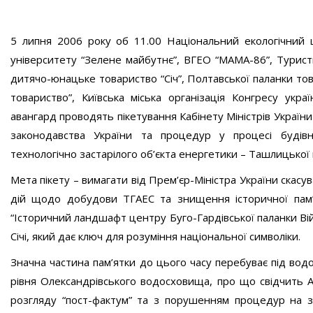
5 липня 2006 року об 11.00 Національний екологічний 
університету “Зелене майбутнє”, ВГЕО “МАМА-86”, Турист
дитячо-юнацьке товариство “Січ”, Полтавської паланки тов
товариство”, Київська міська організація Конгресу укра
авангард проводять пікетування Кабінету Міністрів Укра
законодавства України та процедур у процесі будівн
технологічно застарілого об’єкта енергетики – Ташлицької 
Мета пікету – вимагати від Прем’єр-Міністра України скас
дій щодо добудови ТГАЕС та знищення історичної пам’
“Історичний ландшафт центру Буго-Гардівської паланки Ві
Січі, який дає ключ для розуміння національної символіки.
Значна частина пам’ятки до цього часу перебуває під вод
рівня Олександрівського водосховища, про що свідчить Ак
розгляду “пост-фактум” та з порушенням процедур на з