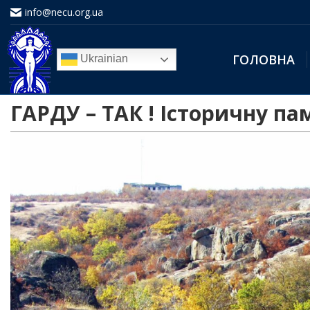
info@necu.org.ua
ГОЛОВНА
Ukrainian
ГАРДУ – ТАК ! Історичну па