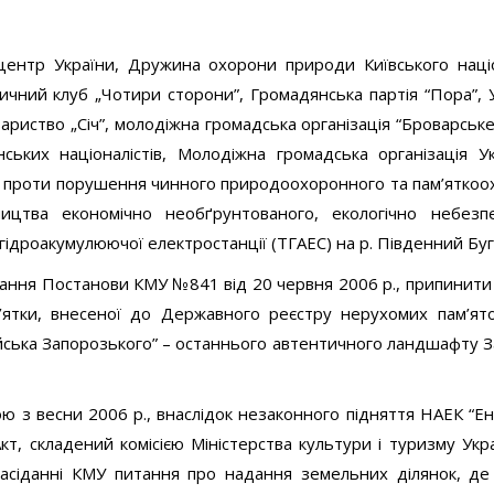
центр України, Дружина охорони природи Київського наці
ичний клуб „Чотири сторони”, Громадянська партія “Пора”, 
ариство „Січ”, молодіжна громадська організація “Броварськ
їнських націоналістів, Молодіжна громадська організація У
їни проти порушення чинного природоохоронного та пам’ятко
ицтва економічно необґрунтованого, екологічно небезп
гідроакумулюючої електростанції (ТГАЕС) на р. Південний Буг
ування Постанови КМУ №841 від 20 червня 2006 р., припинити
ятки, внесеної до Державного реєстру нерухомих пам’ято
йська Запорозького” – останнього автентичного ландшафту З
ою з весни 2006 р., внаслідок незаконного підняття НАЕК “Е
т, складений комісією Міністерства культури і туризму Укра
асіданні КМУ питання про надання земельних ділянок, де 