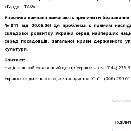
«Гарду – ТАК!».
Учасники кампанії вимагають припинити беззаконня 
№841 від 20.06.06! Ця проблема є прямим наслід
складової розвитку України серед найперших націо
серед посадовців, загальної кризи державного упр
культури.
Контакт:
Національний екологічний центр України – тел. (044) 238 
Українське дитячо-юнацьке товариство “Січ” – (066) 280 01
Категорія
Поділит