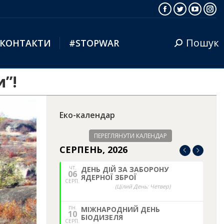
Facebook
Twitter
YouTub
Ins
Пошук
КОНТАКТИ
#STOPWAR
Search:
и”!
Еко-календар
ПЕРЕГЛЯНУТИ КАЛЕНДАР
СЕРПЕНЬ, 2026
ЧТ.
ДЕНЬ ДІЙ ЗА ЗАБОРОНУ
06
ЯДЕРНОЇ ЗБРОЇ
СЕРП.
(Цілий День: Четвер)
ПН.
МІЖНАРОДНИЙ ДЕНЬ
10
БІОДИЗЕЛЯ
СЕРП.