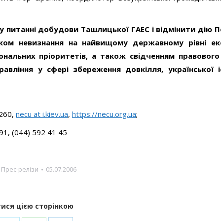
у питанні добудови Ташлицької ГАЕС і відмінити дію 
ком невизнання на найвищому державному рівні еко
нальних пріоритетів, а також свідченням правового 
авління у сфері збереження довкілля, української і
6260,
necu at i.kiev.ua
,
https://necu.org.ua
;
91, (044) 592 41 45
:
Прес-релізи
05.07.2006
ися цією сторінкою