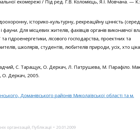
ьної екомережі / Під ред. Г.В. Коломієць, Я.І. Мовчана. — К.:
оохоронну, історико-культурну, рекреаційну цінність (серед
 фауни. Для місцевих жителів, фахівців органів виконавчої вл
та гідроенергетики, лісового господарства, проектних та
ителів, школярів, студентів, любителів природи, усіх, хто цік
адчий, С. Таращук, О. Деркач, Л. Патрушева, М. Парафіло. Маке
 О. Деркач, 2005.
нського, Доманівського районів Миколаївської області та м.
іх організацій
,
Публікації
20.01.2009