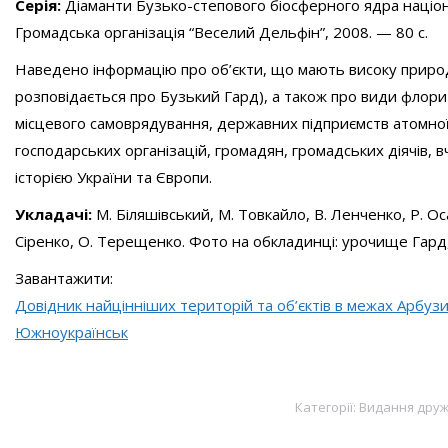
Серія:
Діаманти Бузько-степового біосферного ядра націонал
Громадська організація “Веселий Дельфін”, 2008. — 80 с.
Наведено інформацію про об’єкти, що мають високу природ
розповідається про Бузький Гард), а також про види флори і
місцевого самоврядування, державних підприємств атомної 
господарських організацій, громадян, громадських діячів, вч
історією України та Європи.
Укладачі:
М. Біляшівський, М. Товкайло, В. Ленченко, Р. Ос
Сіренко, О. Терещенко. Фото на обкладинці: урочище Гард,
Завантажити:
Довідник найцінніших територій та об’єктів в межах Арбузи
Южноукраїнськ
Категорії:
Видання дружн