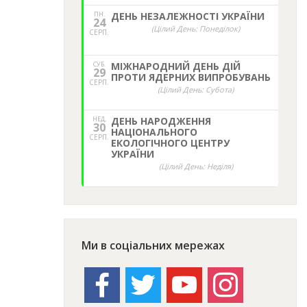
ПН.
ДЕНЬ НЕЗАЛЕЖНОСТІ УКРАЇНИ
24
(Цілий День: Понеділок)
СЕРП.
СУБ.
МІЖНАРОДНИЙ ДЕНЬ ДІЙ
29
ПРОТИ ЯДЕРНИХ ВИПРОБУВАНЬ
СЕРП.
(Цілий День: Субота)
НЕД,
ДЕНЬ НАРОДЖЕННЯ
30
НАЦІОНАЛЬНОГО
СЕРП.
ЕКОЛОГІЧНОГО ЦЕНТРУ
УКРАЇНИ
(Цілий День: Неділя)
Ми в соціальних мережах
facebook
twitter
youtube
instagram