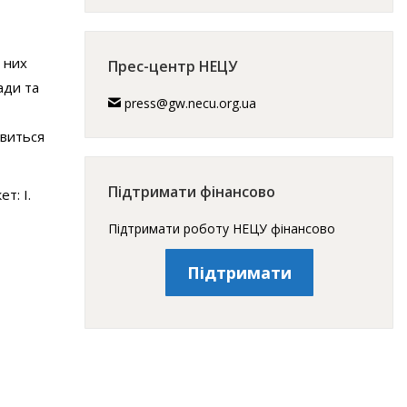
 них
Прес-центр НЕЦУ
ади та
press@gw.necu.org.ua
авиться
Підтримати фінансово
т: І.
Підтримати роботу НЕЦУ фінансово
Підтримати