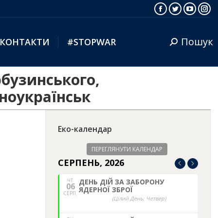
Facebook
Twitter
YouTub
Ins
Пошук
КОНТАКТИ
#STOPWAR
Search:
рбузинського,
ноукраїнськ
Еко-календар
ПЕРЕГЛЯНУТИ КАЛЕНДАР
СЕРПЕНЬ, 2026
ЧТ.
ДЕНЬ ДІЙ ЗА ЗАБОРОНУ
06
ЯДЕРНОЇ ЗБРОЇ
СЕРП.
(Цілий День: Четвер)