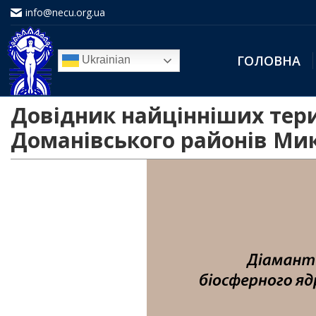
info@necu.org.ua
ГОЛОВНА
Ukrainian
Довідник найцінніших тери
Доманівського районів Мик