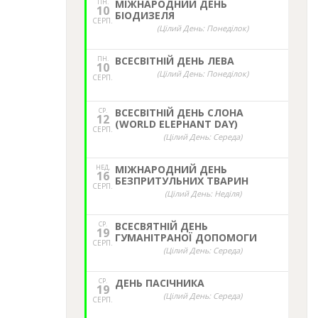
ПН.
МІЖНАРОДНИЙ ДЕНЬ
10
БІОДИЗЕЛЯ
СЕРП.
(Цілий День: Понеділок)
ПН.
ВСЕСВІТНІЙ ДЕНЬ ЛЕВА
10
(Цілий День: Понеділок)
СЕРП.
СР.
ВСЕСВІТНІЙ ДЕНЬ СЛОНА
12
(WORLD ELEPHANT DAY)
СЕРП.
(Цілий День: Середа)
НЕД,
МІЖНАРОДНИЙ ДЕНЬ
16
БЕЗПРИТУЛЬНИХ ТВАРИН
СЕРП.
(Цілий День: Неділя)
СР.
ВСЕСВЯТНІЙ ДЕНЬ
19
ГУМАНІТРАНОЇ ДОПОМОГИ
СЕРП.
(Цілий День: Середа)
СР.
ДЕНЬ ПАСІЧНИКА
19
(Цілий День: Середа)
СЕРП.