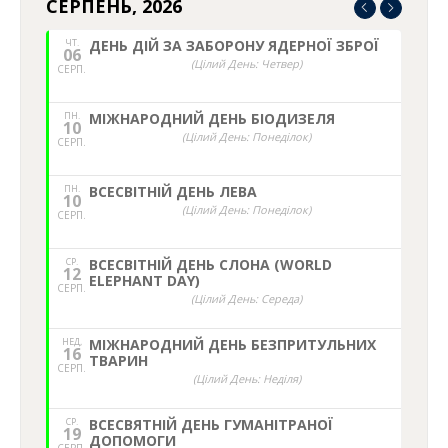
СЕРПЕНЬ, 2026
ЧТ.
ДЕНЬ ДІЙ ЗА ЗАБОРОНУ ЯДЕРНОЇ ЗБРОЇ
06
(Цілий День: Четвер)
СЕРП.
ПН.
МІЖНАРОДНИЙ ДЕНЬ БІОДИЗЕЛЯ
10
(Цілий День: Понеділок)
СЕРП.
ПН.
ВСЕСВІТНІЙ ДЕНЬ ЛЕВА
10
(Цілий День: Понеділок)
СЕРП.
СР.
ВСЕСВІТНІЙ ДЕНЬ СЛОНА (WORLD
12
ELEPHANT DAY)
СЕРП.
(Цілий День: Середа)
НЕД,
МІЖНАРОДНИЙ ДЕНЬ БЕЗПРИТУЛЬНИХ
16
ТВАРИН
СЕРП.
(Цілий День: Неділя)
СР.
ВСЕСВЯТНІЙ ДЕНЬ ГУМАНІТРАНОЇ
19
ДОПОМОГИ