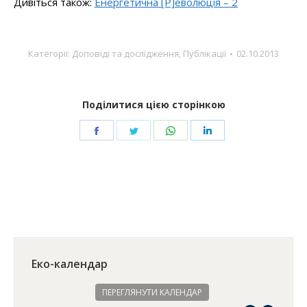
Дивіться також:
Енергетична [Р]еволюція – 2
Категорії:
Доповіді та дослідження
,
Публікації
02.10.2013
Поділитися цією сторінкою
Share
Share
Share
Share
on
on
on
on
Facebook
Twitter
WhatsApp
LinkedIn
Еко-календар
ПЕРЕГЛЯНУТИ КАЛЕНДАР