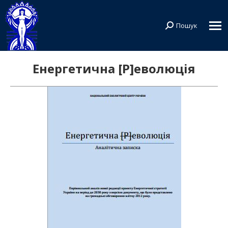
Пошук
Search:
Енергетична [Р]еволюція