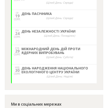
СЕРП.
(Цілий День: Середа)
СР.
ДЕНЬ ПАСІЧНИКА
19
(Цілий День: Середа)
СЕРП.
ПН.
ДЕНЬ НЕЗАЛЕЖНОСТІ УКРАЇНИ
24
(Цілий День: Понеділок)
СЕРП.
СУБ.
МІЖНАРОДНИЙ ДЕНЬ ДІЙ ПРОТИ
29
ЯДЕРНИХ ВИПРОБУВАНЬ
СЕРП.
(Цілий День: Субота)
НЕД,
ДЕНЬ НАРОДЖЕННЯ НАЦІОНАЛЬНОГО
30
ЕКОЛОГІЧНОГО ЦЕНТРУ УКРАЇНИ
СЕРП.
(Цілий День: Неділя)
Ми в соціальних мережах