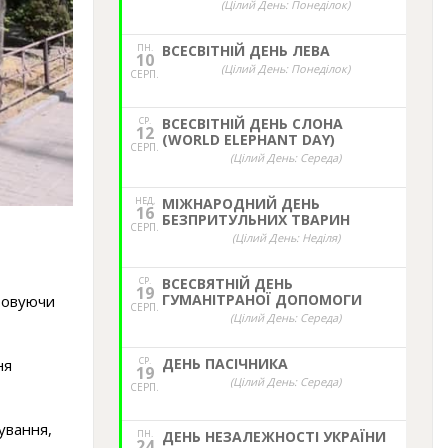
(Цілий День: Понеділок)
ПН.
ВСЕСВІТНІЙ ДЕНЬ ЛЕВА
10
(Цілий День: Понеділок)
СЕРП.
СР.
ВСЕСВІТНІЙ ДЕНЬ СЛОНА
12
(WORLD ELEPHANT DAY)
СЕРП.
(Цілий День: Середа)
НЕД,
МІЖНАРОДНИЙ ДЕНЬ
16
БЕЗПРИТУЛЬНИХ ТВАРИН
СЕРП.
(Цілий День: Неділя)
СР.
ВСЕСВЯТНІЙ ДЕНЬ
19
ГУМАНІТРАНОЇ ДОПОМОГИ
товуючи
СЕРП.
(Цілий День: Середа)
СР.
ДЕНЬ ПАСІЧНИКА
ня
19
(Цілий День: Середа)
СЕРП.
ування,
ПН.
ДЕНЬ НЕЗАЛЕЖНОСТІ УКРАЇНИ
24