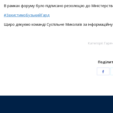
В рамках форуму було підписано резолюцію до Міністерства
#ЗахистимоБузькийГард
Щиро дякуємо команді Суспільне Миколаїв за інформаційну
Категорії:
Гаряч
Поділит
Sha
on
Fac