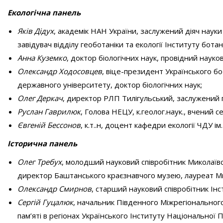
Екологічна панель
Яків Дідух
, академік НАН України, заслужений діяч науки
завідувач відділу геоботаніки та екології Інституту ботан
Анна Куземко
, доктор біологічних наук, провідний науко
Олександр Ходосовцев
, віце-президент Українського б
державного університету, доктор біологічних наук;
Олег Деркач
, директор РЛП Тилігульський, заслужений
Руслан Гаврилюк
, Голова НЕЦУ, к.геолог.наук., вчений 
Євгеній Бессонов
, к.т..н, доцент кафедри екології ЧДУ ім
Історична панель
Олег Требух
, молодший науковий співробітник Миколаївсь
директор Баштанського краєзнавчого музею, лауреат Мико
Олександр Смирнов
, старший науковий співробітник Інс
Сергій Гуцалюк
, начальник Південного Міжрегіонального 
пам’яті в регіонах Українського Інституту Національної П