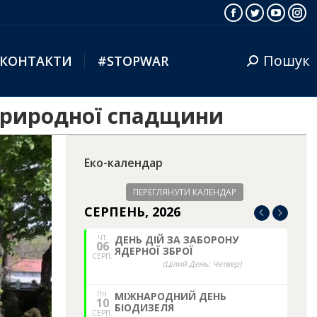
Facebook
Twitter
YouTub
Ins
Пошук
КОНТАКТИ
#STOPWAR
Search:
 природної спадщини
Еко-календар
ПЕРЕГЛЯНУТИ КАЛЕНДАР
СЕРПЕНЬ, 2026
ЧТ.
ДЕНЬ ДІЙ ЗА ЗАБОРОНУ
06
ЯДЕРНОЇ ЗБРОЇ
СЕРП.
(Цілий День: Четвер)
ПН.
МІЖНАРОДНИЙ ДЕНЬ
10
БІОДИЗЕЛЯ
СЕРП.