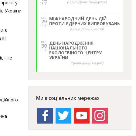
 проєкту
(Цілий День: Понеділок)
СЕРП.
ів України
СУБ.
МІЖНАРОДНИЙ ДЕНЬ ДІЙ
29
ПРОТИ ЯДЕРНИХ ВИПРОБУВАНЬ
СЕРП.
(Цілий День: Субота)
ти з
РЛП
НЕД,
ДЕНЬ НАРОДЖЕННЯ
30
НАЦІОНАЛЬНОГО
СЕРП.
ЕКОЛОГІЧНОГО ЦЕНТРУ
УКРАЇНИ
, і не
(Цілий День: Неділя)
Ми в соціальних мережах
іаційного
facebook
twitter
youtube
instagram
чна