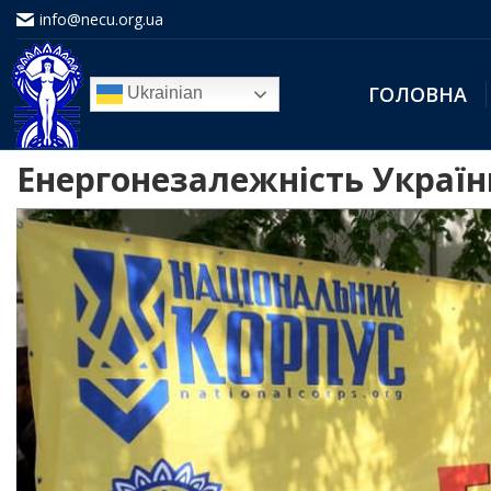
info@necu.org.ua
ГОЛОВНА
Ukrainian
Енергонезалежність Україн