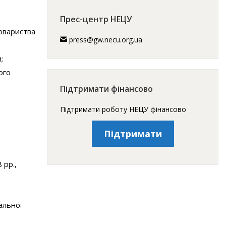
Прес-центр НЕЦУ
товариства
press@gw.necu.org.ua
;
ого
Підтримати фінансово
Підтримати роботу НЕЦУ фінансово
Підтримати
 рр.,
альної