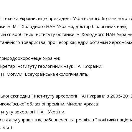
 і техніки України, віце-президент Українського ботанічного 
іки ім. М.Г. Холодного НАН України, доктор біологічних наук;
вий співробітник Інституту ботаніки ім. Холодного НАН України
отанічного товариства, професор кафедри ботаніки Херсонськ
 природоохоронець України;
секретар Інституту геологічник наук НАН України;
. П. Могили, Всеукраїнська екологічна ліга.
кої експедиції Інституту археології НАН України в 2005-2018
лаївської обласної премії ім. Миколи Аркаса;
титуту археології НАН України.
відділу управління, забезпечення, реалізації політики націон
ам’яті.