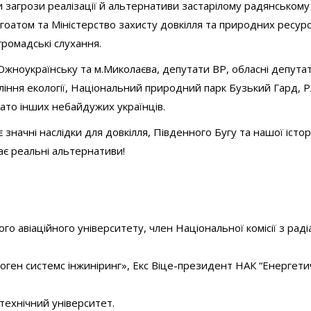
и загрози реалізації й альтернативи застарілому радянському
оатом та Міністерство захисту довкілля та природних ресурс
громадські слухання.
Южноукраїнську та м.Миколаєва, депутати ВР, обласні депута
авління екології, Національний природний парк Бузький Гард, 
гато інших небайдужих українців.
начні наслідки для довкілля, Південного Бугу та нашої історії
ає реальні альтернативи!
ого авіаційного університету, член Національної комісії з рад
оген системс інжиніринг», Екс Віце-президент НАК “Енергети
 технічний університет.