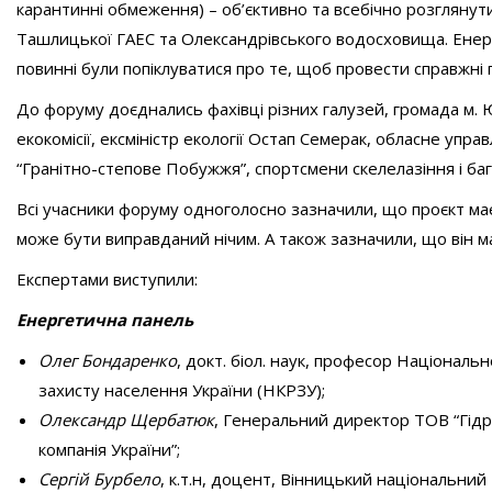
карантинні обмеження) – об’єктивно та всебічно розглянут
Ташлицької ГАЕС та Олександрівського водосховища. Енерг
повинні були попіклуватися про те, щоб провести справжні 
До форуму доєднались фахівці різних галузей, громада м. 
екокомісії, ексміністр екології Остап Семерак, обласне упр
“Гранітно-степове Побужжя”, спортсмени скелелазіння і ба
Всі учасники форуму одноголосно зазначили, що проєкт має з
може бути виправданий нічим. А також зазначили, що він м
Експертами виступили:
Енергетична панель
Олег Бондаренко
, докт. біол. наук, професор Національн
захисту населення України (НКРЗУ);
Олександр Щербатюк
, Генеральний директор ТОВ “Гідр
компанія України”;
Сергій Бурбело
, к.т.н, доцент, Вінницький національний