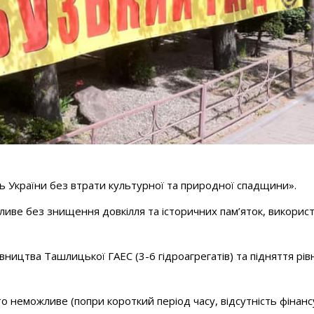
 України без втрати культурної та природної спадщини».
иве без знищення довкілля та історичних пам’яток, викорис
вництва Ташлицької ГАЕС (3-6 гідроагрегатів) та підняття рів
о неможливе (попри короткий період часу, відсутність фінанс