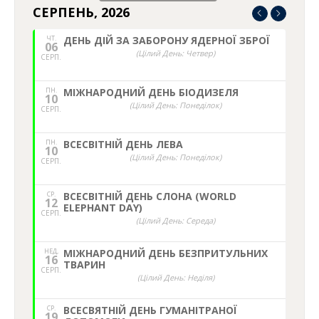
СЕРПЕНЬ, 2026
ЧТ.
ДЕНЬ ДІЙ ЗА ЗАБОРОНУ ЯДЕРНОЇ ЗБРОЇ
06
(Цілий День: Четвер)
СЕРП.
ПН.
МІЖНАРОДНИЙ ДЕНЬ БІОДИЗЕЛЯ
10
(Цілий День: Понеділок)
СЕРП.
ПН.
ВСЕСВІТНІЙ ДЕНЬ ЛЕВА
10
(Цілий День: Понеділок)
СЕРП.
СР.
ВСЕСВІТНІЙ ДЕНЬ СЛОНА (WORLD
12
ELEPHANT DAY)
СЕРП.
(Цілий День: Середа)
НЕД,
МІЖНАРОДНИЙ ДЕНЬ БЕЗПРИТУЛЬНИХ
16
ТВАРИН
СЕРП.
(Цілий День: Неділя)
СР.
ВСЕСВЯТНІЙ ДЕНЬ ГУМАНІТРАНОЇ
19