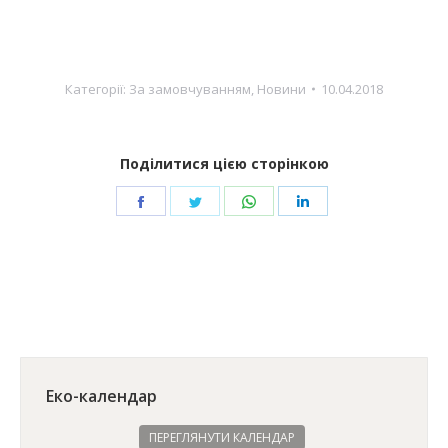
Категорії:
За замовчуванням
,
Новини
10.04.2018
Поділитися цією сторінкою
Share
Share
Share
Share
on
on
on
on
Facebook
Twitter
WhatsApp
LinkedIn
Еко-календар
ПЕРЕГЛЯНУТИ КАЛЕНДАР