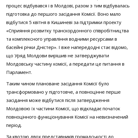
процес відбувався і в Молдові, разом з тим відбувалась
підготовка до першого засідання Комісії. Воно мало
відбутися 5 квітня в Кишиневі за підтримки проекту
«Сприяння розвитку транскордонного співробітництва
та комплексного управління водними ресурсами в
басейні річки Дністер». І вже напередодні стає відомо,
що Уряд Молдови вирішив не затверджувати
Молдовську частину комісії, а передати це питання в
Парламент.
Таким чином плановане засідання Комісії було
трансформовано у підготовче, а повноцінне перше
засідання може відбутися після затвердження
Молдовою їх частини Комісії, що відкладає початок
повноцінного функціонування Комісії на невизначений
період.
За квотою двох представників громадськості до