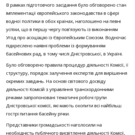
В рамках підготовчого засідання було обговорено стан
імплементації європейського законодавства в сфері
водної політики в обох країнах, наголошено на певні
успіхи, що в першу чергу пов’язують із виконанням
Угод про асоціацію із Європейським Союзом. Водночас
підкреслено наявні проблеми із формуванням
басейнових рад, в тому числі Дністровської, в Україні.
Було обговорено правила процедур діяльності Комісії, її
структуру, порядок залучення експертів для вирішення
окремих завдань. На основі світового досвіду
діяльності Комісій з управління транскордонними
річками запропоновані тематичні робочі групи
Дністровської комісії, які мають охопити всі найбільш
гострі питання басейну річки.
Представники громадськості наголосили на
необхідність публічного висвітлення діяльності Комісії,