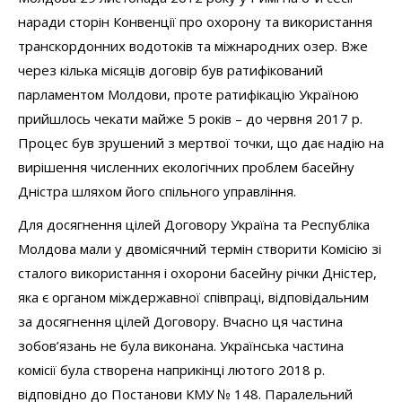
наради сторін Конвенції про охорону та використання
транскордонних водотоків та міжнародних озер. Вже
через кілька місяців договір був ратифікований
парламентом Молдови, проте ратифікацію Україною
прийшлось чекати майже 5 років – до червня 2017 р.
Процес був зрушений з мертвої точки, що дає надію на
вирішення численних екологічних проблем басейну
Дністра шляхом його спільного управління.
Для досягнення цілей Договору Україна та Республіка
Молдова мали у двомісячний термін створити Комісію зі
сталого використання і охорони басейну річки Дністер,
яка є органом міждержавної співпраці, відповідальним
за досягнення цілей Договору. Вчасно ця частина
зобов’язань не була виконана. Українська частина
комісії була створена наприкінці лютого 2018 р.
відповідно до Постанови КМУ № 148. Паралельний