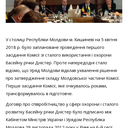
У столиці Республіки Молдови м. Кишиневі на 5 квітня
2018 р. було заплановане проведення першого
засідання Комісії зі сталого використання і охорони
басейну річки Дністер. Проте напередодні стало
відомо, що Уряд Молдови відклав ухвалення рішення
про затвердження складу Молдовської частини Комісії.
Перше засідання Комісії, яке очікувалось роками,
трансформувалось в підготовче.
Договір про співробітництво у сфері охорони і сталого
розвитку басейну річки Дністер було підписано між
Кабінетом Міністрів України і Урядом Республіка
Молдова 29 листопада 2012 року у Римі на 6-й сесії