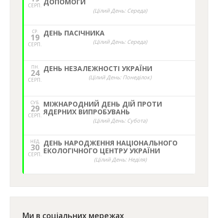
ДОПОМОГИ
СЕРП.
(Цілий День: Середа)
СР.
ДЕНЬ ПАСІЧНИКА
19
(Цілий День: Середа)
СЕРП.
ПН.
ДЕНЬ НЕЗАЛЕЖНОСТІ УКРАЇНИ
24
(Цілий День: Понеділок)
СЕРП.
СУБ.
МІЖНАРОДНИЙ ДЕНЬ ДІЙ ПРОТИ
29
ЯДЕРНИХ ВИПРОБУВАНЬ
СЕРП.
(Цілий День: Субота)
НЕД,
ДЕНЬ НАРОДЖЕННЯ НАЦІОНАЛЬНОГО
30
ЕКОЛОГІЧНОГО ЦЕНТРУ УКРАЇНИ
СЕРП.
(Цілий День: Неділя)
Ми в соціальних мережах