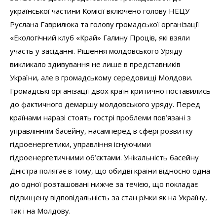
української частини Комісії включено голову НЕЦУ
Руслана Гаврилюка та голову громадської організації
«Екологічний клуб «Край» Галину Проців, які взяли
участь у засіданні. Рішення молдовського Уряду
викликало здивування не лише в представників
України, але в громадському середовищі Молдови.
Громадські організації двох країн критично поставились
до фактичного демаршу молдовського уряду. Перед
країнами наразі стоять гострі проблеми пов’язані з
управлінням басейну, насамперед в сфері розвитку
гідроенергетики, управління існуючими
гідроенергетичними об’єктами. Унікальність басейну
Дністра полягає в тому, що обидві країни відносно одна
до одної розташовані нижче за течією, що покладає
підвищену відповідальність за стан річки як на Україну,
так і на Молдову.