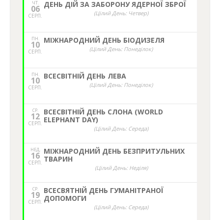
ЧТ.
ДЕНЬ ДІЙ ЗА ЗАБОРОНУ ЯДЕРНОЇ ЗБРОЇ
06
(Цілий День: Четвер)
СЕРП.
ПН.
МІЖНАРОДНИЙ ДЕНЬ БІОДИЗЕЛЯ
10
(Цілий День: Понеділок)
СЕРП.
ПН.
ВСЕСВІТНІЙ ДЕНЬ ЛЕВА
10
(Цілий День: Понеділок)
СЕРП.
СР.
ВСЕСВІТНІЙ ДЕНЬ СЛОНА (WORLD
12
ELEPHANT DAY)
СЕРП.
(Цілий День: Середа)
НЕД,
МІЖНАРОДНИЙ ДЕНЬ БЕЗПРИТУЛЬНИХ
16
ТВАРИН
СЕРП.
(Цілий День: Неділя)
СР.
ВСЕСВЯТНІЙ ДЕНЬ ГУМАНІТРАНОЇ
19
ДОПОМОГИ
СЕРП.
(Цілий День: Середа)