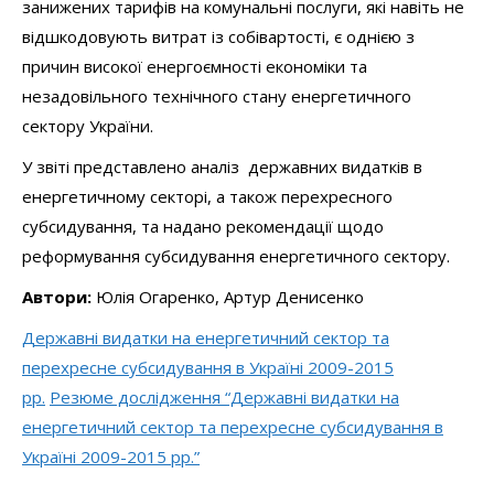
занижених тарифів на комунальні послуги, які навіть не
відшкодовують витрат із собівартості, є однією з
причин високої енергоємності економіки та
незадовільного технічного стану енергетичного
сектору України.
У звіті представлено аналіз державних видатків в
енергетичному секторі, а також перехресного
субсидування, та надано рекомендації щодо
реформування субсидування енергетичного сектору.
Автори:
Юлія Огаренко, Артур Денисенко
Державні видатки на енергетичний сектор та
перехресне субсидування в Україні 2009-2015
рр.
Резюме дослідження “Державні видатки на
енергетичний сектор та перехресне субсидування в
Україні 2009-2015 рр.”