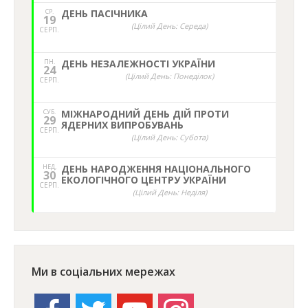
СР.
ДЕНЬ ПАСІЧНИКА
19
(Цілий День: Середа)
СЕРП.
ПН.
ДЕНЬ НЕЗАЛЕЖНОСТІ УКРАЇНИ
24
(Цілий День: Понеділок)
СЕРП.
СУБ.
МІЖНАРОДНИЙ ДЕНЬ ДІЙ ПРОТИ
29
ЯДЕРНИХ ВИПРОБУВАНЬ
СЕРП.
(Цілий День: Субота)
НЕД,
ДЕНЬ НАРОДЖЕННЯ НАЦІОНАЛЬНОГО
30
ЕКОЛОГІЧНОГО ЦЕНТРУ УКРАЇНИ
СЕРП.
(Цілий День: Неділя)
Ми в соціальних мережах
facebook
twitter
youtube
instagram