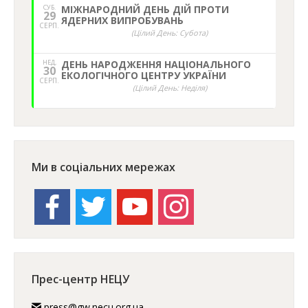
СУБ.
МІЖНАРОДНИЙ ДЕНЬ ДІЙ ПРОТИ
29
ЯДЕРНИХ ВИПРОБУВАНЬ
СЕРП.
(Цілий День: Субота)
НЕД,
ДЕНЬ НАРОДЖЕННЯ НАЦІОНАЛЬНОГО
30
ЕКОЛОГІЧНОГО ЦЕНТРУ УКРАЇНИ
СЕРП.
(Цілий День: Неділя)
Ми в соціальних мережах
facebook
twitter
youtube
instagram
Прес-центр НЕЦУ
press@gw.necu.org.ua