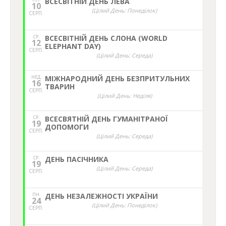
ВСЕСВІТНІЙ ДЕНЬ ЛЕВА
10
(Цілий День: Понеділок)
СЕРП.
СР.
ВСЕСВІТНІЙ ДЕНЬ СЛОНА (WORLD
12
ELEPHANT DAY)
СЕРП.
(Цілий День: Середа)
НЕД,
МІЖНАРОДНИЙ ДЕНЬ БЕЗПРИТУЛЬНИХ
16
ТВАРИН
СЕРП.
(Цілий День: Неділя)
СР.
ВСЕСВЯТНІЙ ДЕНЬ ГУМАНІТРАНОЇ
19
ДОПОМОГИ
СЕРП.
(Цілий День: Середа)
СР.
ДЕНЬ ПАСІЧНИКА
19
(Цілий День: Середа)
СЕРП.
ПН.
ДЕНЬ НЕЗАЛЕЖНОСТІ УКРАЇНИ
24
(Цілий День: Понеділок)
СЕРП.