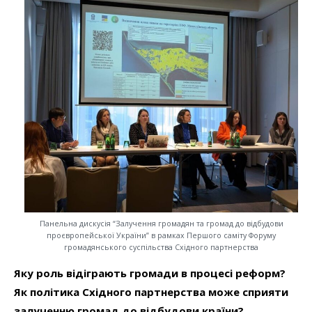
Панельна дискусія “Залучення громадян та громад до відбудови
проєвропейської України” в рамках Першого саміту Форуму
громадянського суспільства Східного партнерства
Яку роль відіграють громади в процесі реформ?
Як політика Східного партнерства може сприяти
залученню громад до відбудови країни?