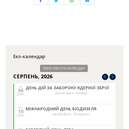
Share
Share
Share
Share
on
on
on
on
Facebook
Twitter
WhatsApp
LinkedIn
Еко-календар
ПЕРЕГЛЯНУТИ КАЛЕНДАР
СЕРПЕНЬ, 2026
ЧТ.
ДЕНЬ ДІЙ ЗА ЗАБОРОНУ ЯДЕРНОЇ ЗБРОЇ
06
(Цілий День: Четвер)
СЕРП.
ПН.
МІЖНАРОДНИЙ ДЕНЬ БІОДИЗЕЛЯ
10
(Цілий День: Понеділок)
СЕРП.
ПН.