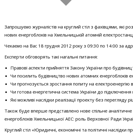
Запрошуємо журналістів на круглий стіл з фахівцями, які ро
нових енергоблоків на Хмельницькій атомній електростанці
Чекаємо на Вас 18 грудня 2012 року з 09:30 по 14:00 за адре
Експерти обговорять такі нагальні питання:
Правові аспекти прийняття Закону України про будівниц
Чи посилить будівництво нових атомних енергоблоків е
Чи прогнозується зростання попиту на електроенергію в
Чи готова енергетична система України до підключення
Які можливі наслідки реалізації проекту без перегляду
Також буде вперше представлено нове спільне аналітичне 
енергоблоків Хмельницької АЕС: роль Верховної Ради Укра
Круглий стіл «Юридичні, економічні та політичні наслідки 