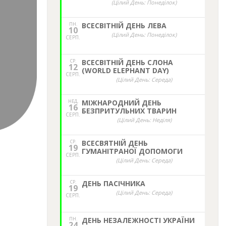
(Цілий День: Понеділок)
ПН.
ВСЕСВІТНІЙ ДЕНЬ ЛЕВА
10
(Цілий День: Понеділок)
СЕРП.
СР.
ВСЕСВІТНІЙ ДЕНЬ СЛОНА
12
(WORLD ELEPHANT DAY)
СЕРП.
(Цілий День: Середа)
НЕД,
МІЖНАРОДНИЙ ДЕНЬ
16
БЕЗПРИТУЛЬНИХ ТВАРИН
СЕРП.
(Цілий День: Неділя)
СР.
ВСЕСВЯТНІЙ ДЕНЬ
19
ГУМАНІТРАНОЇ ДОПОМОГИ
СЕРП.
(Цілий День: Середа)
СР.
ДЕНЬ ПАСІЧНИКА
19
(Цілий День: Середа)
СЕРП.
ПН.
ДЕНЬ НЕЗАЛЕЖНОСТІ УКРАЇНИ
24