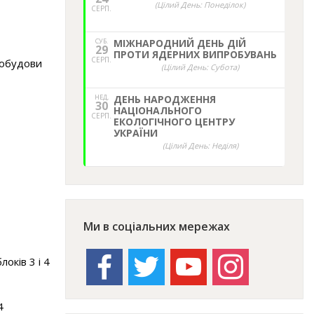
(Цілий День: Понеділок)
СЕРП.
СУБ.
МІЖНАРОДНИЙ ДЕНЬ ДІЙ
29
ПРОТИ ЯДЕРНИХ ВИПРОБУВАНЬ
СЕРП.
 побудови
(Цілий День: Субота)
НЕД,
ДЕНЬ НАРОДЖЕННЯ
30
НАЦІОНАЛЬНОГО
СЕРП.
ЕКОЛОГІЧНОГО ЦЕНТРУ
УКРАЇНИ
(Цілий День: Неділя)
Ми в соціальних мережах
facebook
twitter
youtube
instagram
оків 3 і 4
4