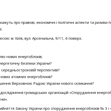
зкажуть про правові, економічні і політичні аспекти та ризики
ї.
сою: м. Київ, вул. Арсенальна, 9/11, 6 поверх.
тво нових енергоблоків;
нергетичну безпеки України?
 середньостроковій перспективі?
 нових атомних енергоблоків?
 рішення Верховною Радою України нового скликання?
дослідження громадських організацій «Спорудження енергобл
їни».
прийняття Закону України про спорудження енергоблоків № 3 і 