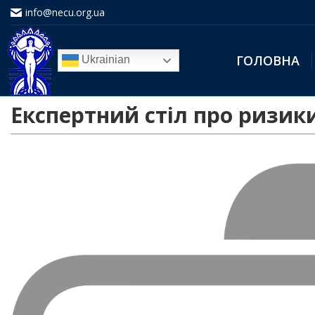
info@necu.org.ua
ГОЛОВНА
Ukrainian
Експертний стіл про ризик