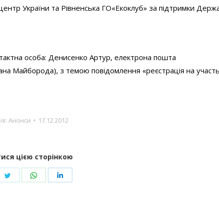
центр України та Рівненська ГО«Екоклуб» за підтримки Держ
нтактна особа: Денисенко Артур, електрона пошта
ксана Майборода), з темою повідомлення «реєстрація на участь
ія:
Анонси
17.12.2012
ися цією сторінкою
re
Share
Share
Share
on
on
on
ebook
Twitter
WhatsApp
LinkedIn