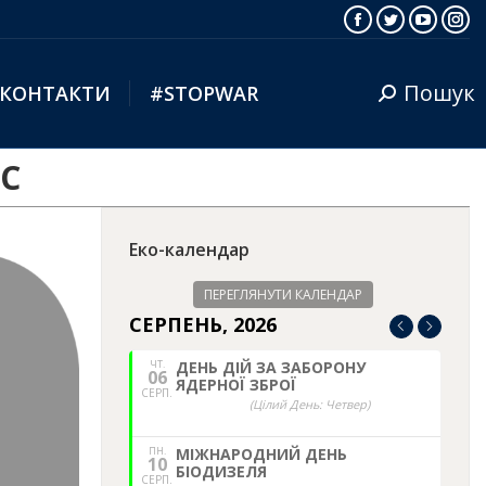
Facebook
Twitter
YouTub
Ins
Пошук
КОНТАКТИ
#STOPWAR
Search:
ЕС
Еко-календар
ПЕРЕГЛЯНУТИ КАЛЕНДАР
СЕРПЕНЬ, 2026
ЧТ.
ДЕНЬ ДІЙ ЗА ЗАБОРОНУ
06
ЯДЕРНОЇ ЗБРОЇ
СЕРП.
(Цілий День: Четвер)
ПН.
МІЖНАРОДНИЙ ДЕНЬ
10
БІОДИЗЕЛЯ
СЕРП.