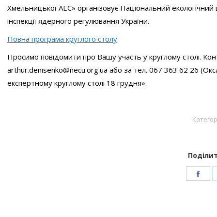
Хмельницької АЕС» організовує Національний екологічний 
інспекції ядерного регулювання України.
Повна програма круглого столу
Просимо повідомити про Вашу участь у круглому столі. Ко
arthur.denisenko@necu.org.ua або за тел. 067 363 62 26 (О
експертному круглому столі 18 грудня».
Категор
Поділит
Sha
on
Fac