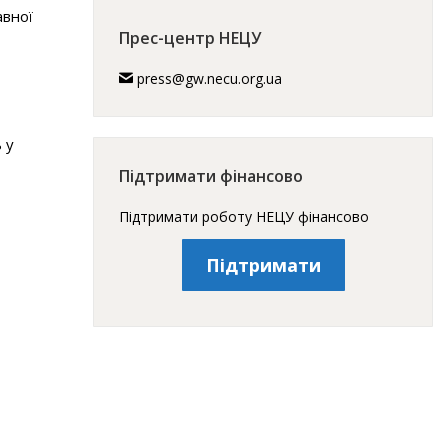
авної
Прес-центр НЕЦУ
press@gw.necu.org.ua
 у
Підтримати фінансово
Підтримати роботу НЕЦУ фінансово
Підтримати