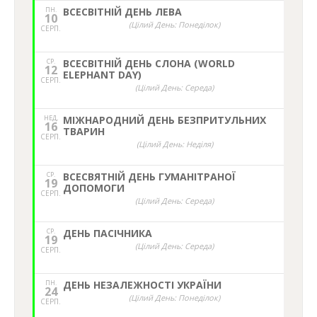
ПН.
ВСЕСВІТНІЙ ДЕНЬ ЛЕВА
10
(Цілий День: Понеділок)
СЕРП.
СР.
ВСЕСВІТНІЙ ДЕНЬ СЛОНА (WORLD
12
ELEPHANT DAY)
СЕРП.
(Цілий День: Середа)
НЕД,
МІЖНАРОДНИЙ ДЕНЬ БЕЗПРИТУЛЬНИХ
16
ТВАРИН
СЕРП.
(Цілий День: Неділя)
СР.
ВСЕСВЯТНІЙ ДЕНЬ ГУМАНІТРАНОЇ
19
ДОПОМОГИ
СЕРП.
(Цілий День: Середа)
СР.
ДЕНЬ ПАСІЧНИКА
19
(Цілий День: Середа)
СЕРП.
ПН.
ДЕНЬ НЕЗАЛЕЖНОСТІ УКРАЇНИ
24
(Цілий День: Понеділок)
СЕРП.