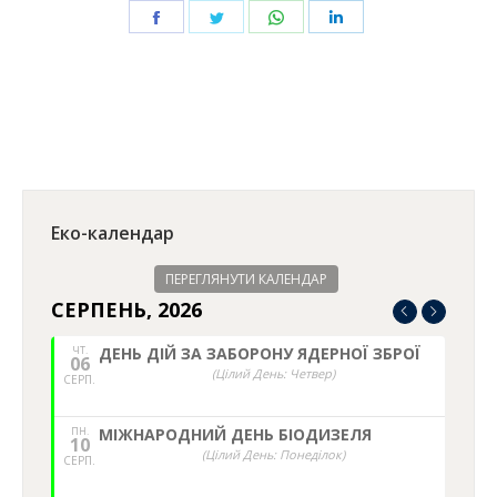
Share
Share
Share
Share
on
on
on
on
Facebook
Twitter
WhatsApp
LinkedIn
Еко-календар
ПЕРЕГЛЯНУТИ КАЛЕНДАР
СЕРПЕНЬ, 2026
ЧТ.
ДЕНЬ ДІЙ ЗА ЗАБОРОНУ ЯДЕРНОЇ ЗБРОЇ
06
(Цілий День: Четвер)
СЕРП.
ПН.
МІЖНАРОДНИЙ ДЕНЬ БІОДИЗЕЛЯ
10
(Цілий День: Понеділок)
СЕРП.