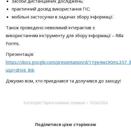
засоби дистанційних досліджень;
практичний досвід використання ГІС;
мобільні застосунки в задачах збору інформації.
Також проведено невеликий інтерактив з
використанням інструменту для збору інформації – Rilla
Forms.
Презентація:
https://docs.google.com/presentation/d/1Yge4wc90mL357_
usp=drive_link
Дякуємо всім, хто приєднався та долучився до заходу!
Категорії:
Гарячі новини
,
Новини
16.04.2024
Поділитися цією сторінкою