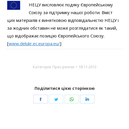
НЕЦУ висловлює подяку Європейському
Союзу за підтримку нашої роботи. Вміст
цих матеріалів є винятковою відповідальністю НЕЦУ і
за жодних обставин не може розглядатися як такий,
що відображає позицію Європейського Союзу.
[
www.delukr.ec.europa.eu/
]
Категорія:
Прес-релізи
18.11.2013
Поділитися цією сторінкою
Share
Share
Share
Share
on
on
on
on
Facebook
Twitter
WhatsApp
LinkedIn