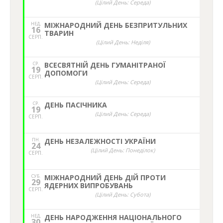
(Цілий День: Середа)
НЕД,
МІЖНАРОДНИЙ ДЕНЬ БЕЗПРИТУЛЬНИХ
16
ТВАРИН
СЕРП.
(Цілий День: Неділя)
СР.
ВСЕСВЯТНІЙ ДЕНЬ ГУМАНІТРАНОЇ
19
ДОПОМОГИ
СЕРП.
(Цілий День: Середа)
СР.
ДЕНЬ ПАСІЧНИКА
19
(Цілий День: Середа)
СЕРП.
ПН.
ДЕНЬ НЕЗАЛЕЖНОСТІ УКРАЇНИ
24
(Цілий День: Понеділок)
СЕРП.
СУБ.
МІЖНАРОДНИЙ ДЕНЬ ДІЙ ПРОТИ
29
ЯДЕРНИХ ВИПРОБУВАНЬ
СЕРП.
(Цілий День: Субота)
НЕД,
ДЕНЬ НАРОДЖЕННЯ НАЦІОНАЛЬНОГО
30