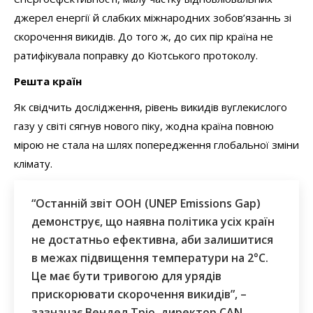
джерел енергії й слабких міжнародних зобов’язаннь зі
скорочення викидів. До того ж, до сих пір країна не
ратифікувала поправку до Кіотського протоколу.
Решта країн
Як свідчить дослідження, рівень викидів вуглекислого
газу у світі сягнув нового піку, жодна країна повною
мірою не стала на шлях попередження глобальної зміни
клімату.
“Останній звіт ООН (UNEP Emissions Gap)
демонструє, що наявна політика усіх країн
не достатньо ефективна, аби залишитися
в межах підвищення температури на 2°C.
Це має бути тривогою для урядів
прискорювати скорочення викидів”, –
зазначає Вендел Тріо, директор CAN