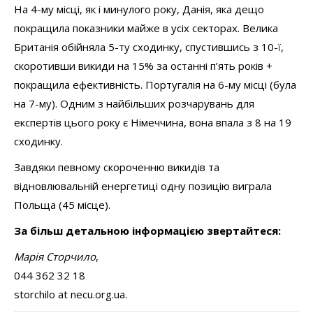
На 4-му місці, як і минулого року, Данія, яка дещо
покращила показники майже в усіх секторах. Велика
Британія обійняла 5-ту сходинку, спустившись з 10-ї,
скоротивши викиди на 15% за останні п’ять років +
покращила ефективність. Португалія на 6-му місці (була
на 7-му). Одним з найбільших розчарувань для
експертів цього року є Німеччина, вона впала з 8 на 19
сходинку.
Завдяки певному скороченню викидів та
відновлювальній енергетиці одну позицію виграла
Польща (45 місце).
За більш детальною інформацією звертайтеся:
Марія Сторчило
,
044 362 32 18
storchilo at necu.org.ua.