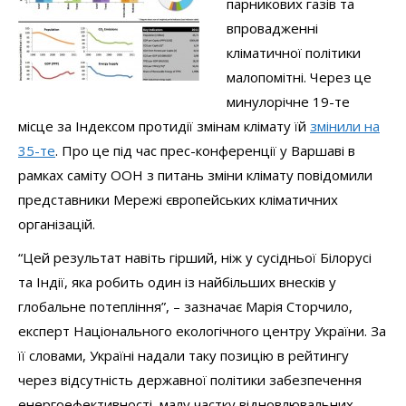
парникових газів та
впровадженні
кліматичної політики
малопомітні. Через це
минулорічне 19-те
місце за Індексом протидії змінам клімату їй
змінили на
35-те
. Про це під час прес-конференції у Варшаві в
рамках саміту ООН з питань зміни клімату повідомили
представники Мережі європейських кліматичних
організацій.
“Цей результат навіть гірший, ніж у сусідньої Білорусі
та Індії, яка робить один із найбільших внесків у
глобальне потепління”, – зазначає Марія Сторчило,
експерт Національного екологічного центру України. За
її словами, Україні надали таку позицію в рейтингу
через відсутність державної політики забезпечення
енергоефективності, малу частку відновлювальних