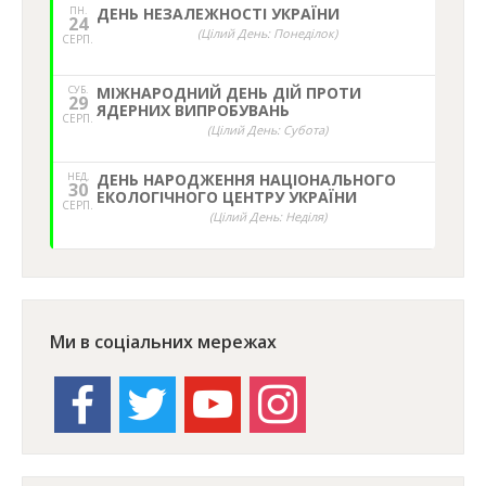
ПН.
ДЕНЬ НЕЗАЛЕЖНОСТІ УКРАЇНИ
24
(Цілий День: Понеділок)
СЕРП.
СУБ.
МІЖНАРОДНИЙ ДЕНЬ ДІЙ ПРОТИ
29
ЯДЕРНИХ ВИПРОБУВАНЬ
СЕРП.
(Цілий День: Субота)
НЕД,
ДЕНЬ НАРОДЖЕННЯ НАЦІОНАЛЬНОГО
30
ЕКОЛОГІЧНОГО ЦЕНТРУ УКРАЇНИ
СЕРП.
(Цілий День: Неділя)
Ми в соціальних мережах
facebook
twitter
youtube
instagram