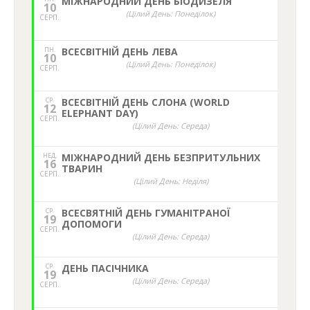
МІЖНАРОДНИЙ ДЕНЬ БІОДИЗЕЛЯ
10
(Цілий День: Понеділок)
СЕРП.
ПН.
ВСЕСВІТНІЙ ДЕНЬ ЛЕВА
10
(Цілий День: Понеділок)
СЕРП.
СР.
ВСЕСВІТНІЙ ДЕНЬ СЛОНА (WORLD
12
ELEPHANT DAY)
СЕРП.
(Цілий День: Середа)
НЕД,
МІЖНАРОДНИЙ ДЕНЬ БЕЗПРИТУЛЬНИХ
16
ТВАРИН
СЕРП.
(Цілий День: Неділя)
СР.
ВСЕСВЯТНІЙ ДЕНЬ ГУМАНІТРАНОЇ
19
ДОПОМОГИ
СЕРП.
(Цілий День: Середа)
СР.
ДЕНЬ ПАСІЧНИКА
19
(Цілий День: Середа)
СЕРП.