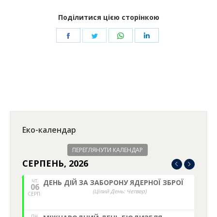
Поділитися цією сторінкою
Share
Share
Share
Share
on
on
on
on
Facebook
Twitter
WhatsApp
LinkedIn
Еко-календар
ПЕРЕГЛЯНУТИ КАЛЕНДАР
СЕРПЕНЬ, 2026
ЧТ.
ДЕНЬ ДІЙ ЗА ЗАБОРОНУ ЯДЕРНОЇ ЗБРОЇ
06
(Цілий День: Четвер)
СЕРП.
ПН.