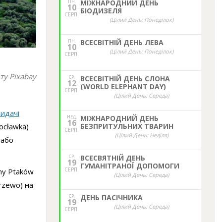
ПН.
МІЖНАРОДНИЙ ДЕНЬ
10
БІОДИЗЕЛЯ
СЕРП.
(Цілий День: Понеділок)
ПН.
ВСЕСВІТНІЙ ДЕНЬ ЛЕВА
10
(Цілий День: Понеділок)
СЕРП.
ту Pixabay
СР.
ВСЕСВІТНІЙ ДЕНЬ СЛОНА
12
(WORLD ELEPHANT DAY)
СЕРП.
(Цілий День: Середа)
видачі
НЕД,
МІЖНАРОДНИЙ ДЕНЬ
16
ocławka)
БЕЗПРИТУЛЬНИХ ТВАРИН
СЕРП.
(Цілий День: Неділя)
a або
СР.
ВСЕСВЯТНІЙ ДЕНЬ
19
ГУМАНІТРАНОЇ ДОПОМОГИ
СЕРП.
ny Ptaków
(Цілий День: Середа)
rzewo) на
СР.
ДЕНЬ ПАСІЧНИКА
19
(Цілий День: Середа)
СЕРП.