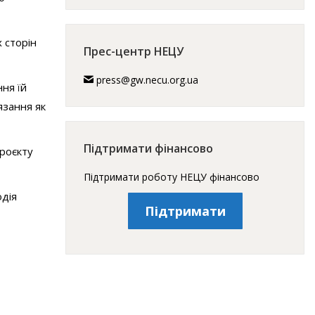
 сторін
Прес-центр НЕЦУ
press@gw.necu.org.ua
ння їй
язання як
Підтримати фінансово
проєкту
Підтримати роботу НЕЦУ фінансово
одія
Підтримати