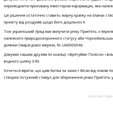
оприлюднити приховану інвестором інформацію, яка належ
Це рішення остаточно ставить жирну крапку на планах ство
проєкту від роздумів щодо його доцільності.
Тож український Уряд має вилучити річку Прип’ять з перелі
належного природоохоронного статусу аби Чорнобильський 
ділянки Смарагдової мережі, № UA0000046.
Дякуємо нашим друзям по коаліції «Врятуймо Полісся» і всі
водного шляху Е40.
Хочеться вірити, що цим битва за захист Вісли від планів
створює потужний стимул для збереження річки Прип’ять у
Категорії:
Гаряч