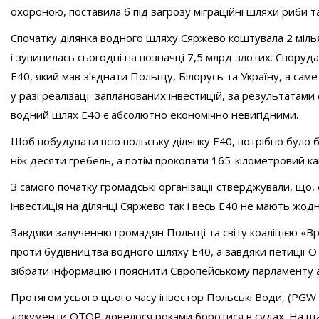
охороною, поставила б під загрозу міграційні шляхи риби та
Спочатку ділянка водного шляху Сяржево коштувала 2 мілья
і зупинилась сьогодні на позначці 7,5 млрд злотих. Спору
E40, який мав з’єднати Польщу, Білорусь та Україну, а сам
у разі реалізації запланованих інвестицій, за результатами 
водний шлях E40 є абсолютно економічно невигідними.
Щоб побудувати всю польську ділянку Е40, потрібно було б 
ніж десяти гребель, а потім прокопати 165-кілометровий кан
З самого початку громадські організації стверджували, що
інвестиція на ділянці Сяржево так і весь E40 не мають жодн
Завдяки залученню громадян Польщі та світу коаліцією «Вр
проти будівництва водного шляху E40, а завдяки петиції O
зібрати інформацію і пояснити Європейському парламенту аб
Протягом усього цього часу інвестор Польські Води, (PGW W
документи OTOP довелося роками боротися в судах. На щас