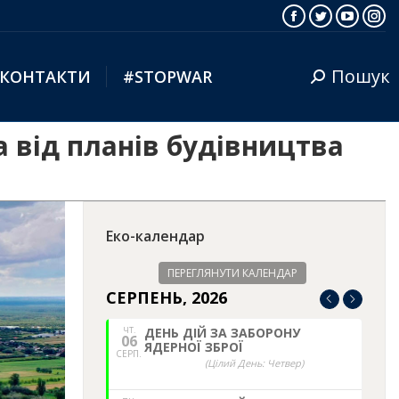
Facebook
Twitter
YouTub
Ins
Пошук
КОНТАКТИ
#STOPWAR
Search:
а від планів будівництва
Еко-календар
ПЕРЕГЛЯНУТИ КАЛЕНДАР
СЕРПЕНЬ, 2026
ЧТ.
ДЕНЬ ДІЙ ЗА ЗАБОРОНУ
06
ЯДЕРНОЇ ЗБРОЇ
СЕРП.
(Цілий День: Четвер)