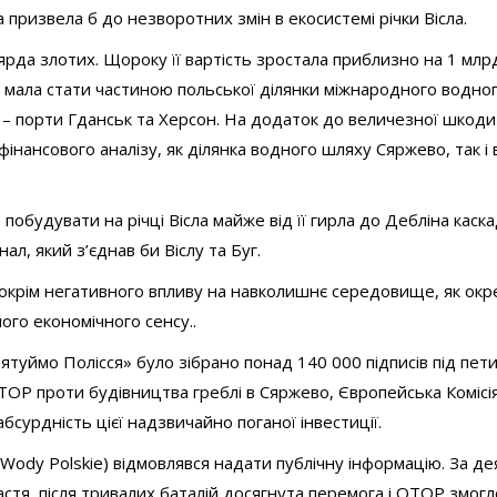
 призвела б до незворотних змін в екосистемі річки Вісла.
рда злотих. Щороку її вартість зростала приблизно на 1 млр
да мала стати частиною польської ділянки міжнародного водно
е – порти Гданськ та Херсон. На додаток до величезної шкоди
фінансового аналізу, як ділянка водного шляху Сяржево, так і 
побудувати на річці Вісла майже від її гирла до Дебліна каск
ал, який з’єднав би Віслу та Буг.
, окрім негативного впливу на навколишнє середовище, як ок
ого економічного сенсу..
ятуймо Полісся» було зібрано понад 140 000 підписів під пет
TOP проти будівництва греблі в Сяржево, Європейська Комісі
сурдність цієї надзвичайно поганої інвестиції.
ody Polskie) відмовлявся надати публічну інформацію. За дея
тя, після тривалих баталій досягнута перемога і OTOP змогл