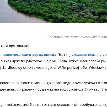
Зображення Piotr Zakrzewski із сай
Вісла врятована!»
и навколишнього середовища
Польщі
ухвалило відмову у 
мби Сяржево (Siarzewo) на річці Вісла нижче Влоцлавека (Wł
j dla „Budowy stopnia wodnego na Wiśle poniżej або Włocławk
ариства охорони птахів (Ogólnopolskiego Towarzystwa Ochro
 для довкілля рішення будівництва водосховища Сяржево (Sia
ія якої знищила б сотні гектарів оселищ, які перебувають під