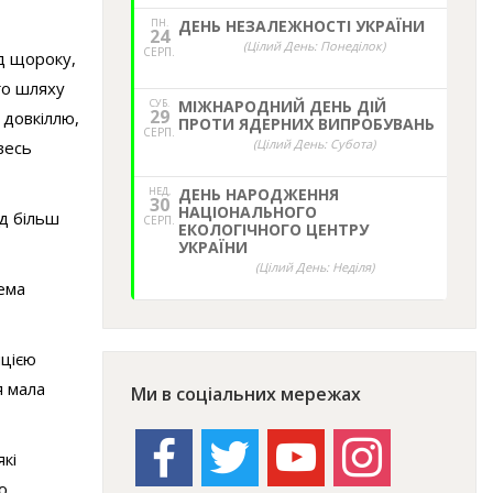
ПН.
ДЕНЬ НЕЗАЛЕЖНОСТІ УКРАЇНИ
24
(Цілий День: Понеділок)
СЕРП.
д щороку,
го шляху
СУБ.
МІЖНАРОДНИЙ ДЕНЬ ДІЙ
29
 довкіллю,
ПРОТИ ЯДЕРНИХ ВИПРОБУВАНЬ
СЕРП.
(Цілий День: Субота)
весь
НЕД,
ДЕНЬ НАРОДЖЕННЯ
30
НАЦІОНАЛЬНОГО
ад більш
СЕРП.
ЕКОЛОГІЧНОГО ЦЕНТРУ
УКРАЇНИ
(Цілий День: Неділя)
рема
ицією
я мала
Ми в соціальних мережах
facebook
twitter
youtube
instagram
кі
о