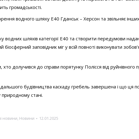
ить громадськості.
рення водного шляху Е40 Гданськ – Херсон та звільняє інших
ку водних шляхів категорії Е40 та створити передумови нада
біосферний заповідник міг у всій повноті виконувати зобов’
м, хто долучився до справи порятунку Полісся від руйнівного 
 подальшого будівництва каскаду гребель завершена і що ця п
 природному стані.
і новини
,
Новини
12.01.2025