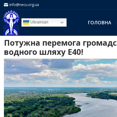
info@necu.org.ua
ГОЛОВНА
Ukrainian
Потужна перемога громадсь
водного шляху Е40!