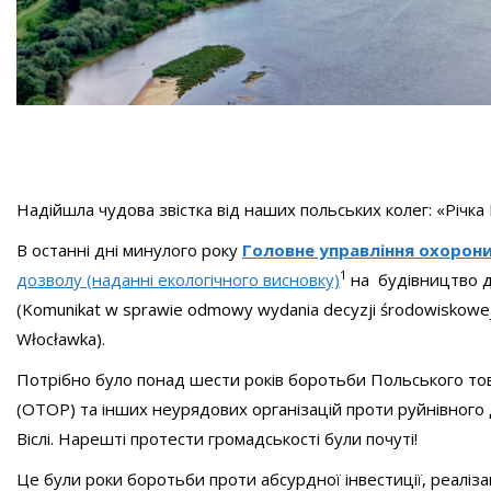
Надійшла чудова звістка від наших польських колег: «Річка 
В останні дні минулого року
Головне управління охорон
1
дозволу (наданні екологічного висновку)
на будівництво да
(Komunikat w sprawie odmowy wydania decyzji środowiskowe
Włocławka).
Потрібно було понад шести років боротьби Польського тов
(ОТОР) та інших неурядових організацій проти руйнівного
Віслі. Нарешті протести громадськості були почуті!
Це були роки боротьби проти абсурдної інвестиції, реалізац