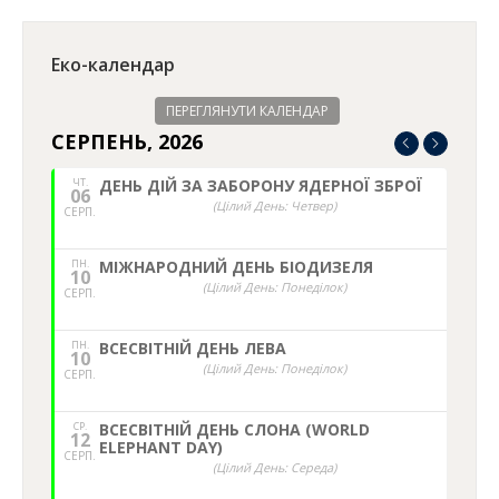
Еко-календар
ПЕРЕГЛЯНУТИ КАЛЕНДАР
СЕРПЕНЬ, 2026
ЧТ.
ДЕНЬ ДІЙ ЗА ЗАБОРОНУ ЯДЕРНОЇ ЗБРОЇ
06
(Цілий День: Четвер)
СЕРП.
ПН.
МІЖНАРОДНИЙ ДЕНЬ БІОДИЗЕЛЯ
10
(Цілий День: Понеділок)
СЕРП.
ПН.
ВСЕСВІТНІЙ ДЕНЬ ЛЕВА
10
(Цілий День: Понеділок)
СЕРП.
СР.
ВСЕСВІТНІЙ ДЕНЬ СЛОНА (WORLD
12
ELEPHANT DAY)
СЕРП.
(Цілий День: Середа)