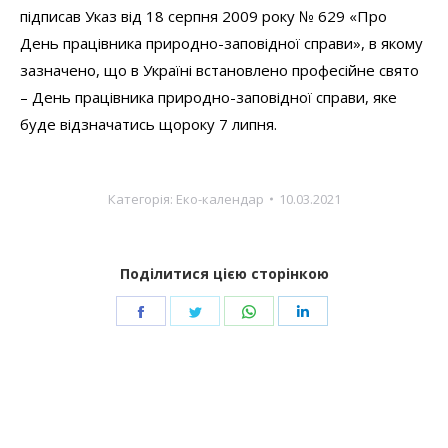
підписав Указ від 18 серпня 2009 року № 629 «Про
День працівника природно-заповідної справи», в якому
зазначено, що в Україні встановлено професійне свято
– День працівника природно-заповідної справи, яке
буде відзначатись щороку 7 липня.
Категорія:
Еко-календар
10.03.2021
Поділитися цією сторінкою
Share
Share
Share
Share
on
on
on
on
Facebook
Twitter
WhatsApp
LinkedIn