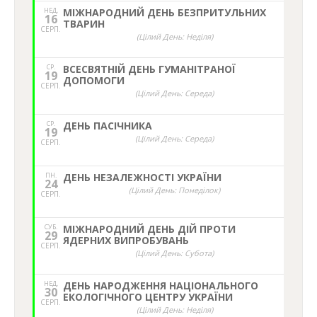
НЕД,
МІЖНАРОДНИЙ ДЕНЬ БЕЗПРИТУЛЬНИХ
16
ТВАРИН
СЕРП.
(Цілий День: Неділя)
СР.
ВСЕСВЯТНІЙ ДЕНЬ ГУМАНІТРАНОЇ
19
ДОПОМОГИ
СЕРП.
(Цілий День: Середа)
СР.
ДЕНЬ ПАСІЧНИКА
19
(Цілий День: Середа)
СЕРП.
ПН.
ДЕНЬ НЕЗАЛЕЖНОСТІ УКРАЇНИ
24
(Цілий День: Понеділок)
СЕРП.
СУБ.
МІЖНАРОДНИЙ ДЕНЬ ДІЙ ПРОТИ
29
ЯДЕРНИХ ВИПРОБУВАНЬ
СЕРП.
(Цілий День: Субота)
НЕД,
ДЕНЬ НАРОДЖЕННЯ НАЦІОНАЛЬНОГО
30
ЕКОЛОГІЧНОГО ЦЕНТРУ УКРАЇНИ
СЕРП.
(Цілий День: Неділя)