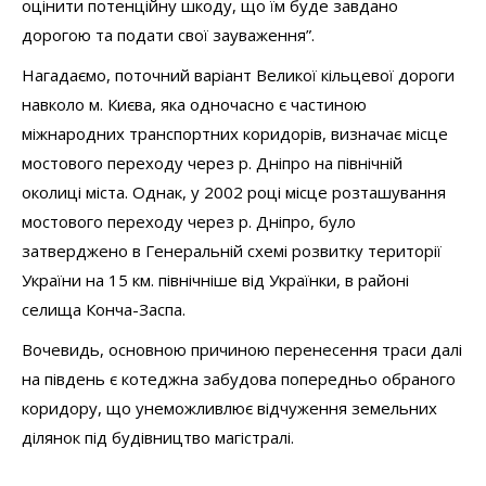
оцінити потенційну шкоду, що їм буде завдано
дорогою та подати свої зауваження”.
Нагадаємо, поточний варіант Великої кільцевої дороги
навколо м. Києва, яка одночасно є частиною
міжнародних транспортних коридорів, визначає місце
мостового переходу через р. Дніпро на північній
околиці міста. Однак, у 2002 році місце розташування
мостового переходу через р. Дніпро, було
затверджено в Генеральній схемі розвитку території
України на 15 км. північніше від Українки, в районі
селища Конча-Заспа.
Вочевидь, основною причиною перенесення траси далі
на південь є котеджна забудова попередньо обраного
коридору, що унеможливлює відчуження земельних
ділянок під будівництво магістралі.