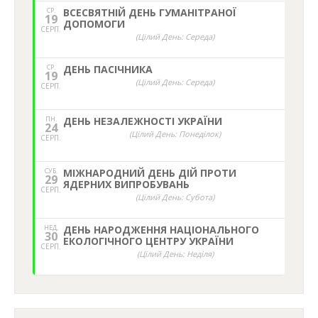
СР.
ВСЕСВЯТНІЙ ДЕНЬ ГУМАНІТРАНОЇ
19
ДОПОМОГИ
СЕРП.
(Цілий День: Середа)
СР.
ДЕНЬ ПАСІЧНИКА
19
(Цілий День: Середа)
СЕРП.
ПН.
ДЕНЬ НЕЗАЛЕЖНОСТІ УКРАЇНИ
24
(Цілий День: Понеділок)
СЕРП.
СУБ.
МІЖНАРОДНИЙ ДЕНЬ ДІЙ ПРОТИ
29
ЯДЕРНИХ ВИПРОБУВАНЬ
СЕРП.
(Цілий День: Субота)
НЕД,
ДЕНЬ НАРОДЖЕННЯ НАЦІОНАЛЬНОГО
30
ЕКОЛОГІЧНОГО ЦЕНТРУ УКРАЇНИ
СЕРП.
(Цілий День: Неділя)