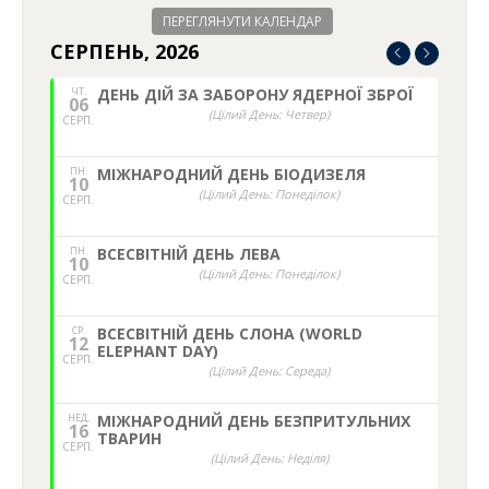
ПЕРЕГЛЯНУТИ КАЛЕНДАР
СЕРПЕНЬ, 2026
ЧТ.
ДЕНЬ ДІЙ ЗА ЗАБОРОНУ ЯДЕРНОЇ ЗБРОЇ
06
(Цілий День: Четвер)
СЕРП.
ПН.
МІЖНАРОДНИЙ ДЕНЬ БІОДИЗЕЛЯ
10
(Цілий День: Понеділок)
СЕРП.
ПН.
ВСЕСВІТНІЙ ДЕНЬ ЛЕВА
10
(Цілий День: Понеділок)
СЕРП.
СР.
ВСЕСВІТНІЙ ДЕНЬ СЛОНА (WORLD
12
ELEPHANT DAY)
СЕРП.
(Цілий День: Середа)
НЕД,
МІЖНАРОДНИЙ ДЕНЬ БЕЗПРИТУЛЬНИХ
16
ТВАРИН
СЕРП.
(Цілий День: Неділя)