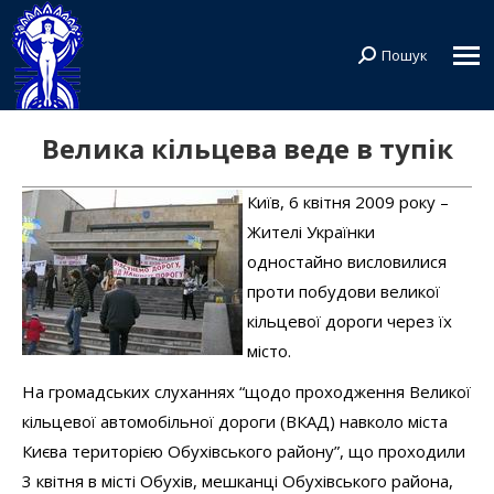
Пошук
Search:
Велика кільцева веде в тупік
Київ, 6 квітня 2009 року –
Жителі Українки
одностайно висловилися
проти побудови великої
кільцевої дороги через їх
місто.
На громадських слуханнях “щодо проходження Великої
кільцевої автомобільної дороги (ВКАД) навколо міста
Києва територією Обухівського району”, що проходили
3 квітня в місті Обухів, мешканці Обухівського района,