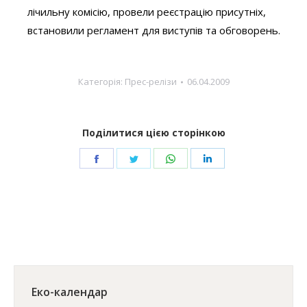
лічильну комісію, провели реєстрацію присутніх,
встановили регламент для виступів та обговорень.
Категорія:
Прес-релізи
06.04.2009
Поділитися цією сторінкою
Share
Share
Share
Share
on
on
on
on
Facebook
Twitter
WhatsApp
LinkedIn
Еко-календар