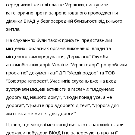
серед яких і жителі власне Українки, виступили
категорично проти запропонованого проходження
ділянки ВКАД у безпосередній близькості від їхнього
житла.
На слуханнях були також присутні представники
місцевих і обласних органів виконавчої влади та
місцевого самоврядування, Державної Служби
автомобільних доріг України “Укравтодор”, розробники
проектної документації ДП “Укрдіпродор” та ТОВ
“Союзтранспроект”. Учасників слухань вже на вході
зустрічали місцеві активісти з гаслами: “Відсунемо
дорогу від нашого дому!”, “Люди понад усе, а не
дорога!”, “Дбайте про здоров”я дітей!”, “Дорога для
житття, а не життя для дороги!”
Цікаво, що місцеві мешканці визнають важливість для
держави побудови ВКАД і не заперечують проти її