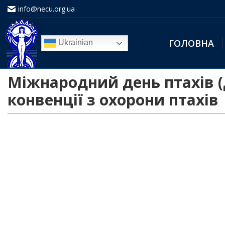
info@necu.org.ua
ГОЛОВНА
Ukrainian
Міжнародний день птахів (Д
конвенції з охорони птахів