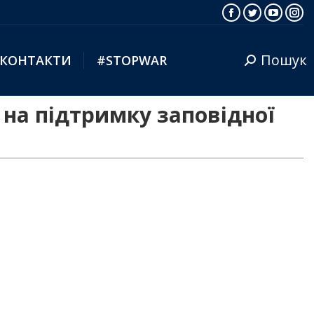
Facebook
Twitter
YouTub
Ins
Пошук
КОНТАКТИ
#STOPWAR
Search:
 на підтримку заповідної