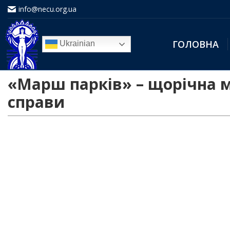
info@necu.org.ua
ГОЛОВНА
Ukrainian
«Марш парків» – щорічна м
справи