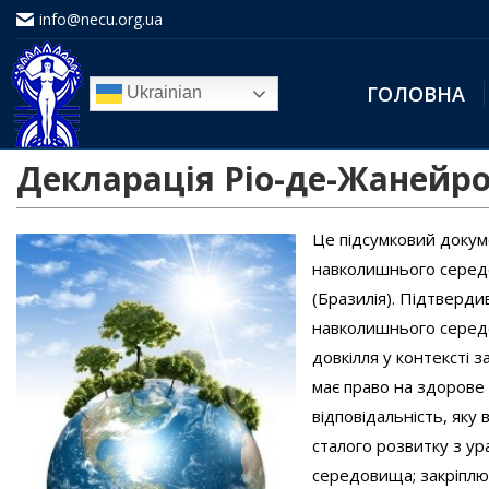
info@necu.org.ua
ГОЛОВНА
Ukrainian
Декларація Ріо-де-Жанейр
Це підсумковий доку
навколишнього середо
(Бразилія). Підтверд
навколишнього середо
довкілля у контексті 
має право на здорове 
відповідальність, яку
сталого розвитку з у
середовища; закріплює