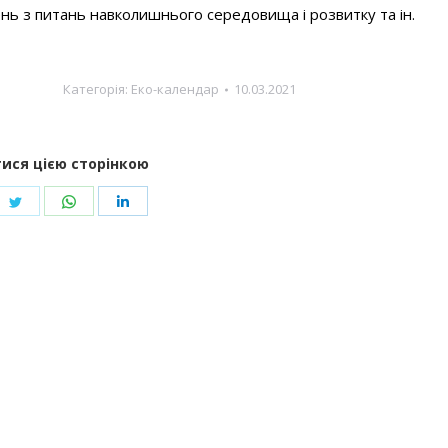
нь з питань навколишнього середовища і розвитку та ін.
Категорія:
Еко-календар
10.03.2021
ися цією сторінкою
re
Share
Share
Share
on
on
on
ebook
Twitter
WhatsApp
LinkedIn