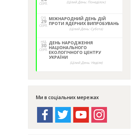
(Цілий День: Понеділок)
СЕРП.
СУБ.
МІЖНАРОДНИЙ ДЕНЬ ДІЙ
29
ПРОТИ ЯДЕРНИХ ВИПРОБУВАНЬ
СЕРП.
(Цілий День: Субота)
НЕД,
ДЕНЬ НАРОДЖЕННЯ
30
НАЦІОНАЛЬНОГО
СЕРП.
ЕКОЛОГІЧНОГО ЦЕНТРУ
УКРАЇНИ
(Цілий День: Неділя)
Ми в соціальних мережах
facebook
twitter
youtube
instagram