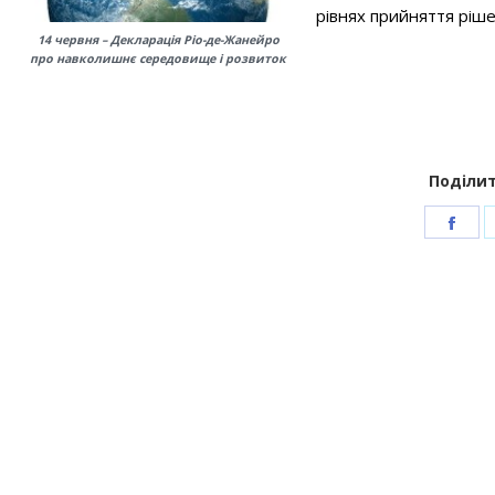
рівнях прийняття ріше
14 червня – Декларація Ріо-де-Жанейро
про навколишнє середовище і розвиток
Поділит
Sha
on
Fac