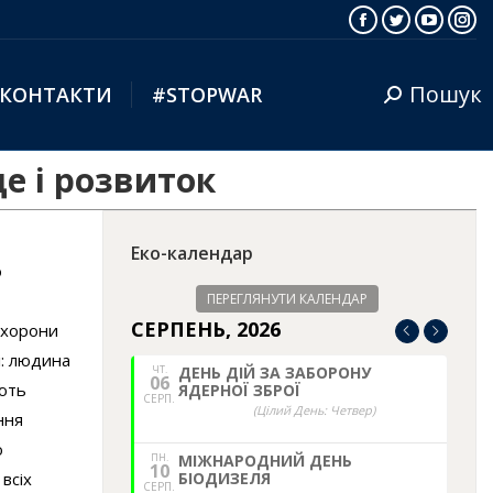
Facebook
Twitter
YouTub
Ins
Пошук
КОНТАКТИ
#STOPWAR
Search:
е і розвиток
Еко-календар
о
ПЕРЕГЛЯНУТИ КАЛЕНДАР
СЕРПЕНЬ, 2026
охорони
і: людина
ЧТ.
ДЕНЬ ДІЙ ЗА ЗАБОРОНУ
06
ають
ЯДЕРНОЇ ЗБРОЇ
СЕРП.
(Цілий День: Четвер)
ння
о
ПН.
МІЖНАРОДНИЙ ДЕНЬ
10
всіх
БІОДИЗЕЛЯ
СЕРП.