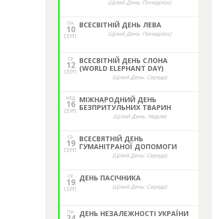
(Цілий День: Понеділок)
ПН.
ВСЕСВІТНІЙ ДЕНЬ ЛЕВА
10
(Цілий День: Понеділок)
СЕРП.
СР.
ВСЕСВІТНІЙ ДЕНЬ СЛОНА
12
(WORLD ELEPHANT DAY)
СЕРП.
(Цілий День: Середа)
НЕД,
МІЖНАРОДНИЙ ДЕНЬ
16
БЕЗПРИТУЛЬНИХ ТВАРИН
СЕРП.
(Цілий День: Неділя)
СР.
ВСЕСВЯТНІЙ ДЕНЬ
19
ГУМАНІТРАНОЇ ДОПОМОГИ
СЕРП.
(Цілий День: Середа)
СР.
ДЕНЬ ПАСІЧНИКА
19
(Цілий День: Середа)
СЕРП.
ПН.
ДЕНЬ НЕЗАЛЕЖНОСТІ УКРАЇНИ
24