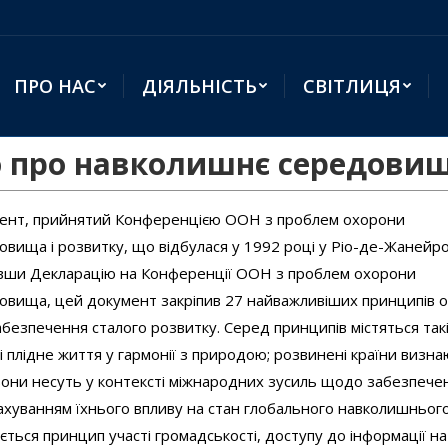
ПРО НАС
ДІЯЛЬНІСТЬ
СВІТЛИЦЯ
о про навколишнє середовищ
мент, прийнятий Конференцією ООН з проблем охорони
вища і розвитку, що відбулася у 1992 році у Ріо-де-Жанейр
ивши Декларацію на Конференції ООН з проблем охорони
вища, цей документ закріпив 27 найважливіших принципів 
забезпечення сталого розвитку. Серед принципів містяться так
і плідне життя у гармонії з природою; розвинені країни визн
 вони несуть у контексті міжнародних зусиль щодо забезпече
рахуванням їхнього впливу на стан глобального навколишньог
ться принцип участі громадськості, доступу до інформації на 