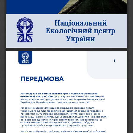
Національний
Екологічний центр
України
1
ПЕРЕДМОВА
На четвертий рік війни московитів проти України Національний
продовжує свою діяльність спрямовану на
екологічний центр України 
захист довкілля, яка ґрунтується на підтримці державної незалежності
України та побудові сильного громадянського суспільства.
Головним викликом для нашої громадської організації, як і для
українського суспільства загалом, залишається війна, яка продовжує
приносити біль та страждання, забирати життя наших захисників і
захисниць, мирних жителів, руйнувати довкілля. Довкілля – яке має стати
основою для відновлення України після перемоги над загарбниками,
основою економічного та соціального відродження, побудови
процвітаючої країни, що розвивається у гармонії з природою.
Наслідки російської агресії для довкілля України масштабні, небезпечні,