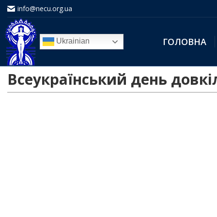
info@necu.org.ua
ГОЛОВНА
Ukrainian
Всеукраїнський день довкі